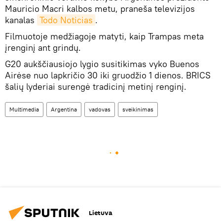
Mauricio Macri kalbos metu, praneša televizijos
kanalas
Todo Noticias
.
Filmuotoje medžiagoje matyti, kaip Trampas meta
įrenginį ant grindų.
G20 aukščiausiojo lygio susitikimas vyko Buenos
Airėse nuo lapkričio 30 iki gruodžio 1 dienos. BRICS
šalių lyderiai surengė tradicinį metinį renginį.
Multimedia
Argentina
vadovas
sveikinimas
Lietuva