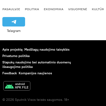
PASAULYJE
POLITIKA
EKONOMIKA
VISUOMENĖ
KULTŪR
Telegram
Apie projektą
Medžiagų naudojimo taisyklės
Privatumo politika
Slapukų naudojimo bei automatinio duomenų
išsaugojimo politika
Feedback
Kompanijos naujienos
© 2026 Sputnik Visos teisės saugomos. 18+