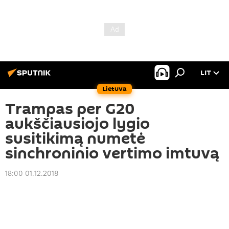
LIT
Lietuva
Trampas per G20
aukščiausiojo lygio
susitikimą numetė
sinchroninio vertimo imtuvą
18:00 01.12.2018