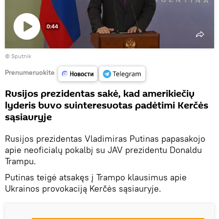
0:44
Paleisti
© Sputnik
vaizdo
įrašą
Prenumeruokite
Rusijos prezidentas sakė, kad amerikiečių
lyderis buvo suinteresuotas padėtimi Kerčės
sąsiauryje
Rusijos prezidentas Vladimiras Putinas papasakojo
apie neoficialų pokalbį su JAV prezidentu Donaldu
Trampu.
Putinas teigė atsakęs į Trampo klausimus apie
Ukrainos provokaciją Kerčės sąsiauryje.