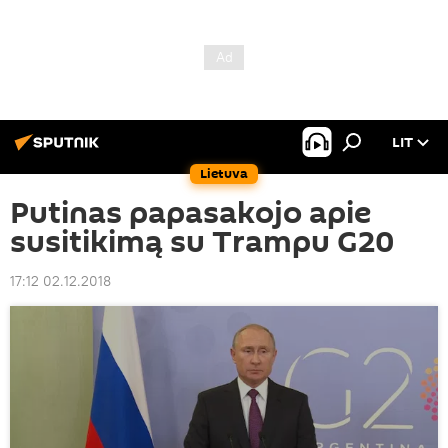
LIT
Lietuva
Putinas papasakojo apie
susitikimą su Trampu G20
17:12 02.12.2018