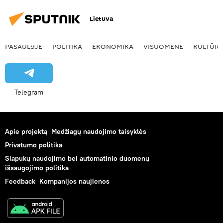
Lietuva
PASAULYJE
POLITIKA
EKONOMIKA
VISUOMENĖ
KULTŪR
Telegram
Apie projektą
Medžiagų naudojimo taisyklės
Privatumo politika
Slapukų naudojimo bei automatinio duomenų
išsaugojimo politika
Feedback
Kompanijos naujienos