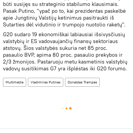
būti susijęs su strateginio stabilumo klausimais.
Pasak Putino, "ypač po to, kai prezidentas paskelbė
apie Jungtinių Valstijų ketinimus pasitraukti iš
Sutarties dėl vidutinio ir trumpojo nuotolio raketų".
G20 sudaro 19 ekonomiškai labiausiai išsivysčiusių
valstybių ir ES vadovaujančių finansų sektoriaus
atstovų. Šios valstybės sukuria net 85 proc.
pasaulio BVP, apima 80 proc. pasaulio prekybos ir
2/3 žmonijos. Pastaruoju metu kasmetinis valstybių
vadovų susitikimas G7 yra išplėstas iki G20 forumo.
Multimedia
Vladimiras Putinas
Donaldas Trampas