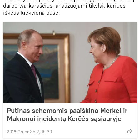
darbo tvarkaraščius, analizuojami tikslai, kuriuos
iškelia kiekviena pusė.
Putinas schemomis paaiškino Merkel ir
Makronui incidentą Kerčės sąsiauryje
2018 Gruodžio 2, 15:30