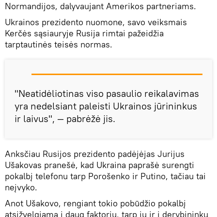
Normandijos, dalyvaujant Amerikos partneriams.
Ukrainos prezidento nuomone, savo veiksmais
Kerčės sąsiauryje Rusija rimtai pažeidžia
tarptautinės teisės normas.
"Neatidėliotinas viso pasaulio reikalavimas
yra nedelsiant paleisti Ukrainos jūrininkus
ir laivus", — pabrėžė jis.
Anksčiau Rusijos prezidento padėjėjas Jurijus
Ušakovas pranešė, kad Ukraina paprašė surengti
pokalbį telefonu tarp Porošenko ir Putino, tačiau tai
neįvyko.
Anot Ušakovo, rengiant tokio pobūdžio pokalbį
atsižvelgiama į daug faktorių, tarp jų ir į derybininkų