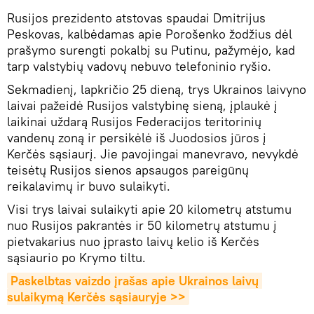
Rusijos prezidento atstovas spaudai Dmitrijus
Peskovas, kalbėdamas apie Porošenko žodžius dėl
prašymo surengti pokalbį su Putinu, pažymėjo, kad
tarp valstybių vadovų nebuvo telefoninio ryšio.
Sekmadienį, lapkričio 25 dieną, trys Ukrainos laivyno
laivai pažeidė Rusijos valstybinę sieną, įplaukė į
laikinai uždarą Rusijos Federacijos teritorinių
vandenų zoną ir persikėlė iš Juodosios jūros į
Kerčės sąsiaurį. Jie pavojingai manevravo, nevykdė
teisėtų Rusijos sienos apsaugos pareigūnų
reikalavimų ir buvo sulaikyti.
Visi trys laivai sulaikyti apie 20 kilometrų atstumu
nuo Rusijos pakrantės ir 50 kilometrų atstumu į
pietvakarius nuo įprasto laivų kelio iš Kerčės
sąsiaurio po Krymo tiltu.
Paskelbtas vaizdo įrašas apie Ukrainos laivų 
sulaikymą Kerčės sąsiauryje >>