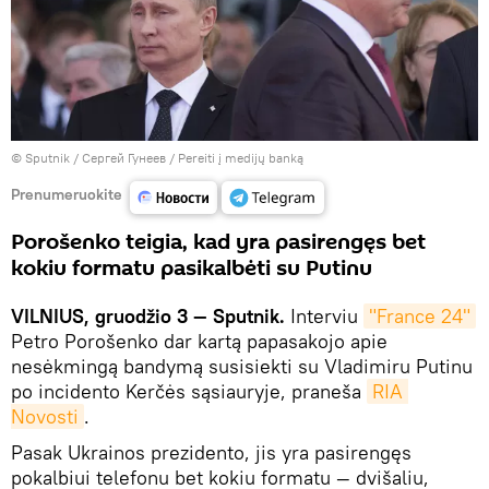
© Sputnik / Сергей Гунеев
/
Pereiti į medijų banką
Prenumeruokite
Porošenko teigia, kad yra pasirengęs bet
kokiu formatu pasikalbėti su Putinu
VILNIUS, gruodžio 3 — Sputnik.
Interviu
"France 24"
Petro Porošenko dar kartą papasakojo apie
nesėkmingą bandymą susisiekti su Vladimiru Putinu
po incidento Kerčės sąsiauryje, praneša
RIA 
Novosti
.
Pasak Ukrainos prezidento, jis yra pasirengęs
pokalbiui telefonu bet kokiu formatu — dvišaliu,