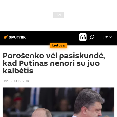
LIT
Lietuva
Porošenko vėl pasiskundė,
kad Putinas nenori su juo
kalbėtis
09:16 03.12.2018