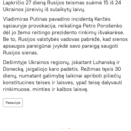
Lapkričio 27 dieną Rusijos teismas suėmė 15 iš 24
Ukrainos jūreivių iš sulaikytų laivų.
Vladimiras Putinas pavadino incidentą Kerčės
sąsiauryje provokacija, reikalinga Petro Porošenko
dėl jo žemo reitingo prezidento rinkimų išvakarėse.
Be to, Rusijos valstybės vadovas pabrėžė, kad sienos
apsaugos pareigūnai įvykdė savo pareigą saugoti
Rusijos sienas.
Dešimtyje Ukrainos regionų, įskaitant Luhanską ir
Donecką, įsigaliojo karo padėtis. Režimas tęsis 30
dienų, numatant galimybę laikinai apriboti piliečių
konstitucines teises ir laisves, ypač teisę dalyvauti
rinkimuose, minties ir kalbos laisvę.
Pasaulyje