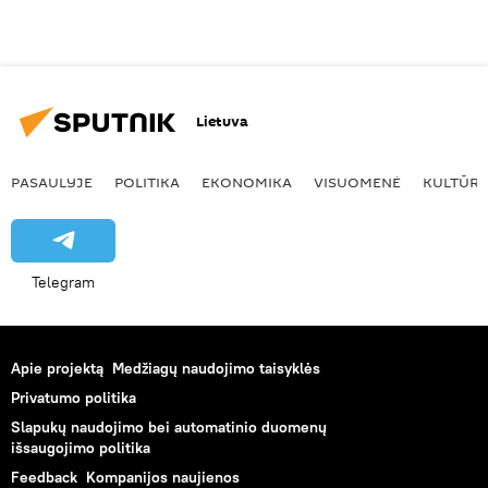
Lietuva
PASAULYJE
POLITIKA
EKONOMIKA
VISUOMENĖ
KULTŪR
Telegram
Apie projektą
Medžiagų naudojimo taisyklės
Privatumo politika
Slapukų naudojimo bei automatinio duomenų
išsaugojimo politika
Feedback
Kompanijos naujienos