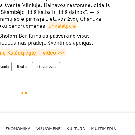
a šventė Vilniuje, Dainavos restorane, didelis
kambėjo jidiš kalba ir jidiš dainos", — iš
nimų apie pirmąją Lietuvos žydų Chanuką
tvakų bendruomenės
tinkalalpyje
.
Sholom Ber Krinskis pasveikino visus
 giedodamas pradėjo šventines apeigas.
dinę Kalėdų eglę — video >>
ventė
litvakai
Lietuvos žydai
EKONOMIKA
VISUOMENĖ
KULTŪRA
MULTIMEDIA