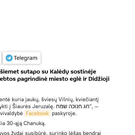
šiemet sutapo su Kalėdų sostinėje
ebtos pagrindinė miesto eglė ir Didžioji
entė kuria jaukų, šviesų Vilnių, kviečiantį
rės Jeruzalę. חג חנוכה שמח", —
savivaldybė
Facebook
paskyroje.
čia 30-ąją Chanuką.
uvos žydai susibūrė, surinko lėšas bendrai