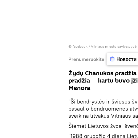
©
facebook / Vilniaus miesto savivaldybė
Prenumeruokite
Žydų Chanukos pradžia 
pradžia — kartu buvo įži
Menora
"Ši bendrystės ir šviesos šv
pasaulio bendruomenes atvykti į Šiau
sveikina litvakus Vilniaus 
Šiemet Lietuvos žydai šven
"1988 gruodžio 4 dieną Liet