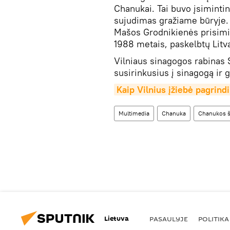
Chanukai. Tai buvo įsimintin
sujudimas gražiame būryje. S
Mašos Grodnikienės prisimi
1988 metais, paskelbtų Li
Vilniaus sinagogos rabinas 
susirinkusius į sinagogą ir
Kaip Vilnius įžiebė pagrin
Multimedia
Chanuka
Chanukos š
Lietuva
PASAULYJE
POLITIKA