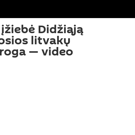
 įžiebė Didžiąją
sios litvakų
roga — video