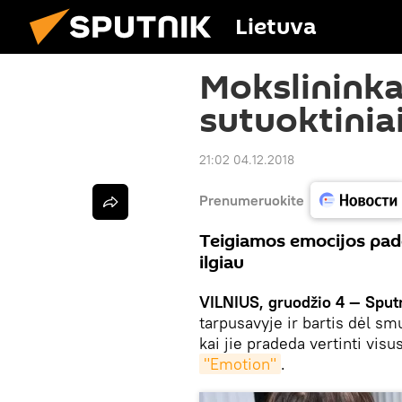
Lietuva
Mokslininka
sutuoktiniai
21:02 04.12.2018
Prenumeruokite
Teigiamos emocijos pad
ilgiau
VILNIUS, gruodžio 4 — Sputn
tarpusavyje ir bartis dėl s
kai jie pradeda vertinti vis
"Emotion"
.