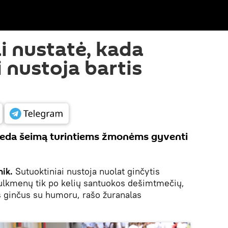
i nustatė, kada
 nustoja bartis
eda šeimą turintiems žmonėms gyventi
ik.
Sutuoktiniai nustoja nuolat ginčytis
mulkmenų tik po kelių santuokos dešimtmečių,
us ginčus su humoru, rašo žuranalas