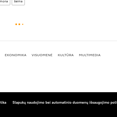
žmona
šeima
EKONOMIKA
VISUOMENĖ
KULTŪRA
MULTIMEDIA
tika
Slapukų naudojimo bei automatinio duomenų išsaugojimo poli