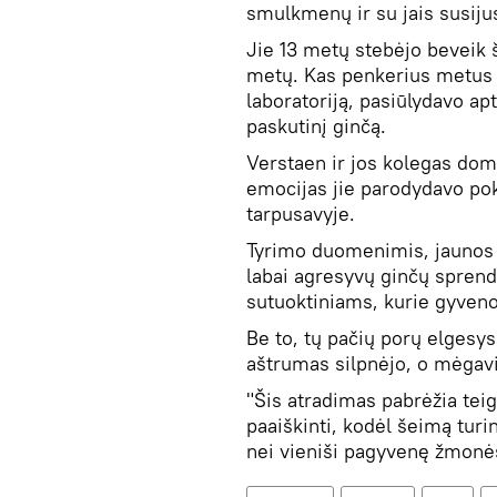
smulkmenų ir su jais susiju
Jie 13 metų stebėjo beveik 
metų. Kas penkerius metus 
laboratoriją, pasiūlydavo ap
paskutinį ginčą.
Verstaen ir jos kolegas domi
emocijas jie parodydavo poka
tarpusavyje.
Tyrimo duomenimis, jaunos p
labai agresyvų ginčų sprend
sutuoktiniams, kurie gyven
Be to, tų pačių porų elgesys 
aštrumas silpnėjo, o mėgav
"Šis atradimas pabrėžia tei
paaiškinti, kodėl šeimą turi
nei vieniši pagyvenę žmonė