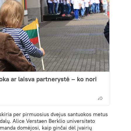
ka ar laisva partnerystė – ko nori
iskiria per pirmuosius dvejus santuokos metus
ndalų. Alice Verstaen Berklio universiteto
manda domėjosi, kaip ginčai dėl įvairių