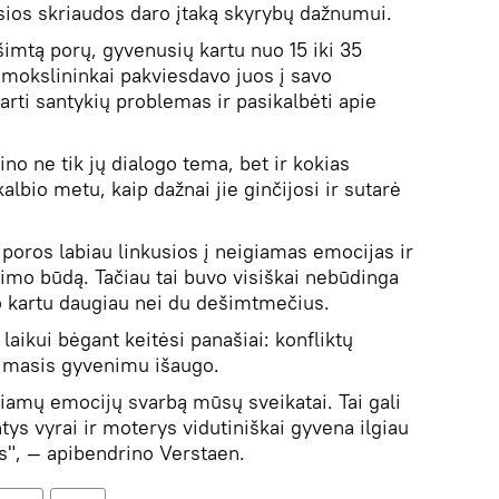
sios skriaudos daro įtaką skyrybų dažnumui.
šimtą porų, gyvenusių kartu nuo 15 iki 35
mokslininkai pakviesdavo juos į savo
tarti santykių problemas ir pasikalbėti apie
no ne tik jų dialogo tema, bet ir kokias
lbio metu, kaip dažnai jie ginčijosi ir sutarė
oros labiau linkusios į neigiamas emocijas ir
imo būdą. Tačiau tai buvo visiškai nebūdinga
o kartu daugiau nei du dešimtmečius.
laikui bėgant keitėsi panašiai: konfliktų
imasis gyvenimu išaugo.
giamų emocijų svarbą mūsų sveikatai. Tai gali
ntys vyrai ir moterys vidutiniškai gyvena ilgiau
s", — apibendrino Verstaen.