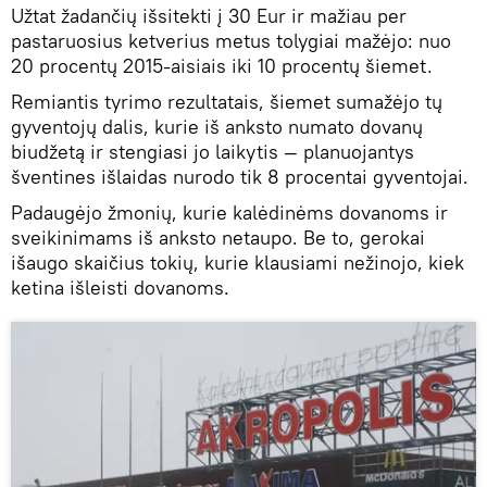
Užtat žadančių išsitekti į 30 Eur ir mažiau per
pastaruosius ketverius metus tolygiai mažėjo: nuo
20 procentų 2015-aisiais iki 10 procentų šiemet.
Remiantis tyrimo rezultatais, šiemet sumažėjo tų
gyventojų dalis, kurie iš anksto numato dovanų
biudžetą ir stengiasi jo laikytis ― planuojantys
šventines išlaidas nurodo tik 8 procentai gyventojai.
Padaugėjo žmonių, kurie kalėdinėms dovanoms ir
sveikinimams iš anksto netaupo. Be to, gerokai
išaugo skaičius tokių, kurie klausiami nežinojo, kiek
ketina išleisti dovanoms.