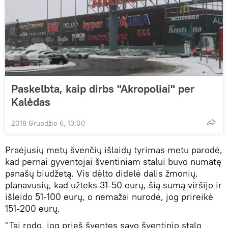
Paskelbta, kaip dirbs "Akropoliai" per
Kalėdas
2018 Gruodžio 6, 13:00
Praėjusių metų švenčių išlaidų tyrimas metu parodė,
kad pernai gyventojai šventiniam stalui buvo numatę
panašų biudžetą. Vis dėlto didelė dalis žmonių,
planavusių, kad užteks 31-50 eurų, šią sumą viršijo ir
išleido 51-100 eurų, o nemažai nurodė, jog prireikė
151-200 eurų.
"Tai rodo, jog prieš šventes savo šventinio stalo