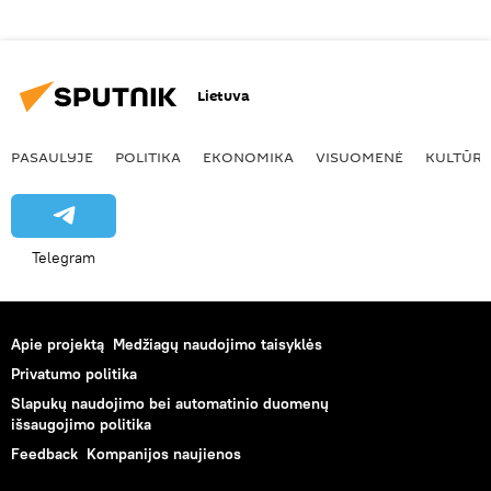
Lietuva
PASAULYJE
POLITIKA
EKONOMIKA
VISUOMENĖ
KULTŪR
Telegram
Apie projektą
Medžiagų naudojimo taisyklės
Privatumo politika
Slapukų naudojimo bei automatinio duomenų
išsaugojimo politika
Feedback
Kompanijos naujienos