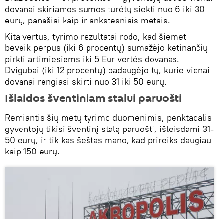
dovanai skiriamos sumos turėtų siekti nuo 6 iki 30
eurų, panašiai kaip ir ankstesniais metais.
Kita vertus, tyrimo rezultatai rodo, kad šiemet
beveik perpus (iki 6 procentų) sumažėjo ketinančių
pirkti artimiesiems iki 5 Eur vertės dovanas.
Dvigubai (iki 12 procentų) padaugėjo tų, kurie vienai
dovanai rengiasi skirti nuo 31 iki 50 eurų.
Išlaidos šventiniam stalui paruošti
Remiantis šių metų tyrimo duomenimis, penktadalis
gyventojų tikisi šventinį stalą paruošti, išleisdami 31-
50 eurų, ir tik kas šeštas mano, kad prireiks daugiau
kaip 150 eurų.