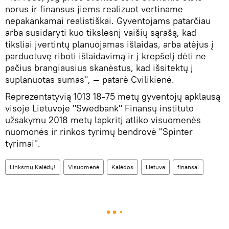
norus ir finansus jiems realizuot vertiname
nepakankamai realistiškai. Gyventojams patarčiau
arba susidaryti kuo tikslesnį vaišių sąrašą, kad
tiksliai įvertintų planuojamas išlaidas, arba atėjus į
parduotuvę riboti išlaidavimą ir į krepšelį dėti ne
pačius brangiausius skanėstus, kad išsitektų į
suplanuotas sumas", ― patarė Cvilikienė.
Reprezentatyvią 1013 18-75 metų gyventojų apklausą
visoje Lietuvoje "Swedbank" Finansų instituto
užsakymu 2018 metų lapkritį atliko visuomenės
nuomonės ir rinkos tyrimų bendrovė "Spinter
tyrimai".
Linksmų Kalėdų!
Visuomenė
Kalėdos
Lietuva
finansai