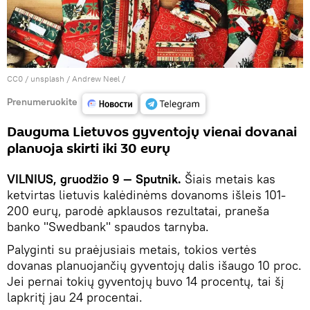
CC0
/
unsplash / Andrew Neel
/
Prenumeruokite
Dauguma Lietuvos gyventojų vienai dovanai
planuoja skirti iki 30 eurų
VILNIUS, gruodžio 9 ― Sputnik.
Šiais metais kas
ketvirtas lietuvis kalėdinėms dovanoms išleis 101-
200 eurų, parodė apklausos rezultatai, praneša
banko "Swedbank" spaudos tarnyba.
Palyginti su praėjusiais metais, tokios vertės
dovanas planuojančių gyventojų dalis išaugo 10 proc.
Jei pernai tokių gyventojų buvo 14 procentų, tai šį
lapkritį jau 24 procentai.