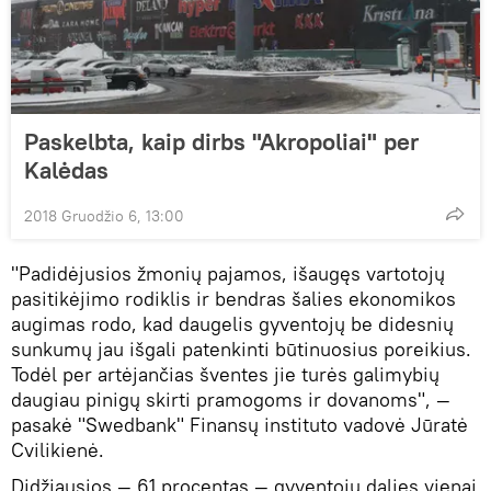
Paskelbta, kaip dirbs "Akropoliai" per
Kalėdas
2018 Gruodžio 6, 13:00
"Padidėjusios žmonių pajamos, išaugęs vartotojų
pasitikėjimo rodiklis ir bendras šalies ekonomikos
augimas rodo, kad daugelis gyventojų be didesnių
sunkumų jau išgali patenkinti būtinuosius poreikius.
Todėl per artėjančias šventes jie turės galimybių
daugiau pinigų skirti pramogoms ir dovanoms", ―
pasakė "Swedbank" Finansų instituto vadovė Jūratė
Cvilikienė.
Didžiausios ― 61 procentas ― gyventojų dalies vienai