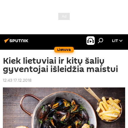
LIT
Lietuva
Kiek lietuviai ir kitų šalių
gyventojai išleidžia maistui
12:43 17.12.2018