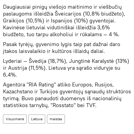
Daugiausiai pinigų viešojo maitinimo ir viešbučių
paslaugoms išleidžia Šveicarijos (10,8% biudžeto),
Graikijos (10,5%) ir Ispanijos (10%) gyventojai.
Kavinėse lietuviai vidutiniškai išleidžia 3,6%
biudžeto, tuo tarpu alkoholiui ir rūkalams — 4 %.
Pasak tyrėjų, gyvenimo lygis taip pat dažnai daro
įtakos laisvalaikio ir kultūros išlaidų daliai.
Lyderiai — Švedija (18,7%), Jungtinė Karalystė (13%)
ir Austrija (11,5%). Lietuva yra sąrašo viduryje su
6,4%.
Agentūra "RIA Rating" atliko Europos, Rusijos,
Kazachstano ir Turkijos gyventojų sąnaudų struktūros
tyrimą. Buvo panaudoti duomenys iš nacionalinių
statistikos tarnybų, "Rosstato" bei TVF.
Visuomenė
Lietuva
maistas