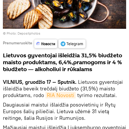
© Photo: Depositphotos
Prenumeruokite
Lietuvos gyventojai išleidžia 31,5% biudžeto
maisto produktams, 6,4%,pramogoms ir 4 %
biudžeto ― alkoholiui ir rūkalams
VILNIUS, gruodžio 17 — Sputnik.
Lietuvos gyventojai
išleidžia beveik trečdalį biudžeto (31,5%) maisto
produktams, rodo
RIA Novosti
tyrimo rezultatai.
Daugiausiai maistui išlaidžia posovietinių ir Rytų
Europos šalių piliečiai. Lietuva užėmė 31 vietą
reitinge, šalia Rusijos ir Rumunijos.
Mažiausiai maistui išleidžia Liuksemburgo gyventojai