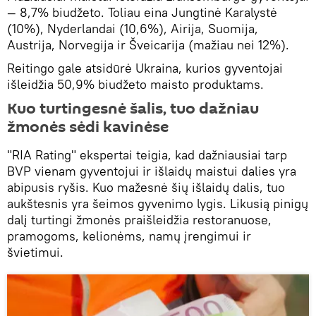
— 8,7% biudžeto. Toliau eina Jungtinė Karalystė
(10%), Nyderlandai (10,6%), Airija, Suomija,
Austrija, Norvegija ir Šveicarija (mažiau nei 12%).
Reitingo gale atsidūrė Ukraina, kurios gyventojai
išleidžia 50,9% biudžeto maisto produktams.
Kuo turtingesnė šalis, tuo dažniau
žmonės sėdi kavinėse
"RIA Rating" ekspertai teigia, kad dažniausiai tarp
BVP vienam gyventojui ir išlaidų maistui dalies yra
abipusis ryšis. Kuo mažesnė šių išlaidų dalis, tuo
aukštesnis yra šeimos gyvenimo lygis. Likusią pinigų
dalį turtingi žmonės praišleidžia restoranuose,
pramogoms, kelionėms, namų įrengimui ir
švietimui.