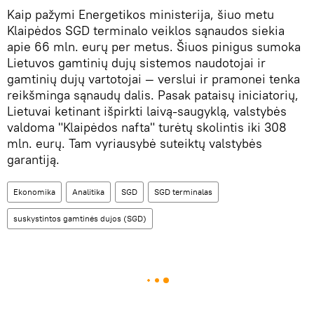
Kaip pažymi Energetikos ministerija, šiuo metu
Klaipėdos SGD terminalo veiklos sąnaudos siekia
apie 66 mln. eurų per metus. Šiuos pinigus sumoka
Lietuvos gamtinių dujų sistemos naudotojai ir
gamtinių dujų vartotojai — verslui ir pramonei tenka
reikšminga sąnaudų dalis. Pasak pataisų iniciatorių,
Lietuvai ketinant išpirkti laivą-saugyklą, valstybės
valdoma "Klaipėdos nafta" turėtų skolintis iki 308
mln. eurų. Tam vyriausybė suteiktų valstybės
garantiją.
Ekonomika
Analitika
SGD
SGD terminalas
suskystintos gamtinės dujos (SGD)