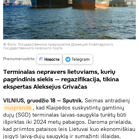
©
Фото: Государственное предприятие Дирекция Клайпедского
государственного морского порта
Prenumeruokite
Terminalas nepravers lietuviams, kurių
pagrindinis siekis — regazifikacija, tikina
ekspertas Aleksejus Grivačas
VILNIUS, gruodžio 18 — Sputnik.
Seimas antradienį
nusprendė
, kad Klaipėdos suskystintų gamtinių
dujų (SGD) terminalas laivas-saugykla turėtų būti
išpirktas iki 2024 metų pabaigos. Daroma prielaida,
kad priimtos pataisos leis Lietuvai kuo ekonomiškiau
įsigyti laivą-dujų saugyklą ir sumažinti išlaidas,