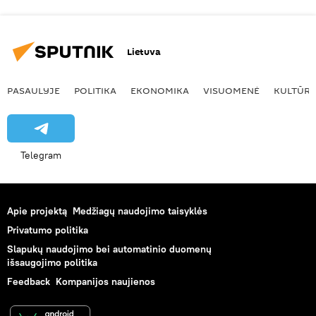
Lietuva
PASAULYJE
POLITIKA
EKONOMIKA
VISUOMENĖ
KULTŪR
Telegram
Apie projektą
Medžiagų naudojimo taisyklės
Privatumo politika
Slapukų naudojimo bei automatinio duomenų
išsaugojimo politika
Feedback
Kompanijos naujienos