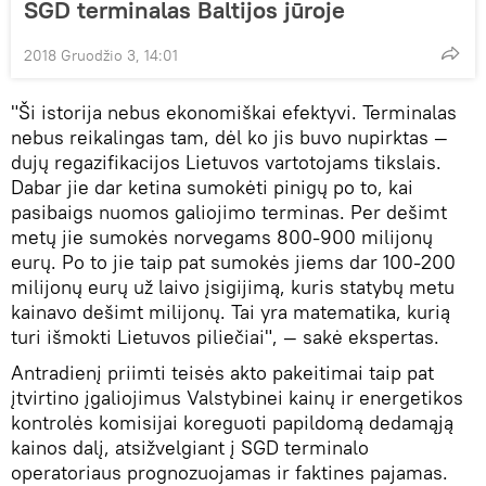
SGD terminalas Baltijos jūroje
2018 Gruodžio 3, 14:01
"Ši istorija nebus ekonomiškai efektyvi. Terminalas
nebus reikalingas tam, dėl ko jis buvo nupirktas —
dujų regazifikacijos Lietuvos vartotojams tikslais.
Dabar jie dar ketina sumokėti pinigų po to, kai
pasibaigs nuomos galiojimo terminas. Per dešimt
metų jie sumokės norvegams 800-900 milijonų
eurų. Po to jie taip pat sumokės jiems dar 100-200
milijonų eurų už laivo įsigijimą, kuris statybų metu
kainavo dešimt milijonų. Tai yra matematika, kurią
turi išmokti Lietuvos piliečiai", — sakė ekspertas.
Antradienį priimti teisės akto pakeitimai taip pat
įtvirtino įgaliojimus Valstybinei kainų ir energetikos
kontrolės komisijai koreguoti papildomą dedamąją
kainos dalį, atsižvelgiant į SGD terminalo
operatoriaus prognozuojamas ir faktines pajamas.