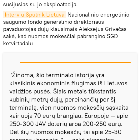
susijusias su jo eksploatacija.
Interviu Sputnik Lietuva
Nacionalinio energetinio
saugumo fondo generalinio direktoriaus
pavaduotojas dujų klausimais Aleksejus Grivačas
sakė, kad nuomos mokesčiai pabrangino SGD
ketvirtadalu.
"Žinoma, šio terminalo istorija yra
klasikinis ekonominis žlugimas iš Lietuvos
valdžios pusės. Šiais metais tūkstantis
kubinių metrų dujų, pereinančių per šį
terminalą, vien nuomos mokesčių sąskaita
kainuoja 70 eurų brangiau. Europoje — apie
250-300 JAV dolerių arba 200-250 eurų.
Dėl šių nuomos mokesčių tai apie 25-30
procentų brangiau", — sakė ekspertas.