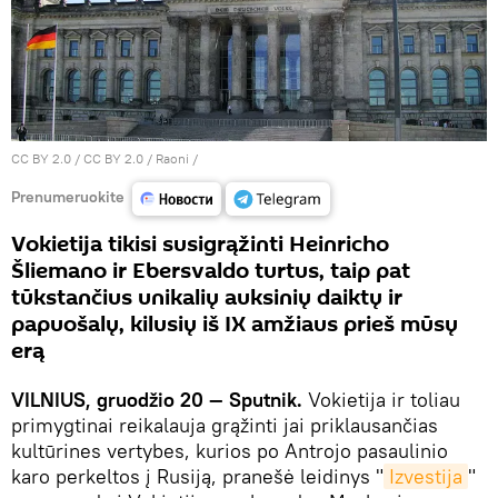
CC BY 2.0
/
CC BY 2.0 / Raoni
/
Prenumeruokite
Vokietija tikisi susigrąžinti Heinricho
Šliemano ir Ebersvaldo turtus, taip pat
tūkstančius unikalių auksinių daiktų ir
papuošalų, kilusių iš IX amžiaus prieš mūsų
erą
VILNIUS, gruodžio 20 — Sputnik.
Vokietija ir toliau
primygtinai reikalauja grąžinti jai priklausančias
kultūrines vertybes, kurios po Antrojo pasaulinio
karo perkeltos į Rusiją, pranešė leidinys "
Izvestija
"