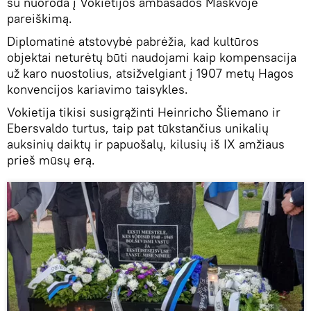
su nuoroda į Vokietijos ambasados ​​Maskvoje
pareiškimą.
Diplomatinė atstovybė pabrėžia, kad kultūros
objektai neturėtų būti naudojami kaip kompensacija
už karo nuostolius, atsižvelgiant į 1907 metų Hagos
konvencijos kariavimo taisykles.
Vokietija tikisi susigrąžinti Heinricho Šliemano ir
Ebersvaldo turtus, taip pat tūkstančius unikalių
auksinių daiktų ir papuošalų, kilusių iš IX amžiaus
prieš mūsų erą.