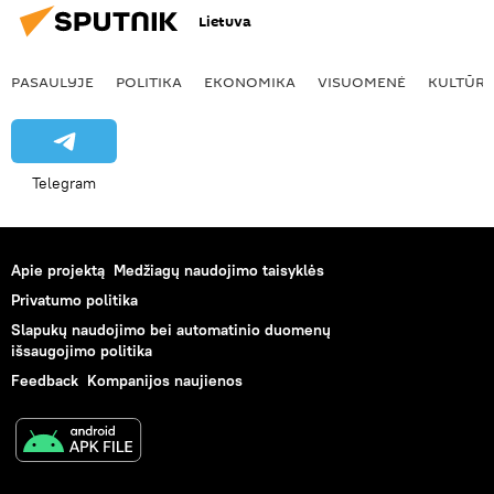
Lietuva
PASAULYJE
POLITIKA
EKONOMIKA
VISUOMENĖ
KULTŪR
Telegram
Apie projektą
Medžiagų naudojimo taisyklės
Privatumo politika
Slapukų naudojimo bei automatinio duomenų
išsaugojimo politika
Feedback
Kompanijos naujienos