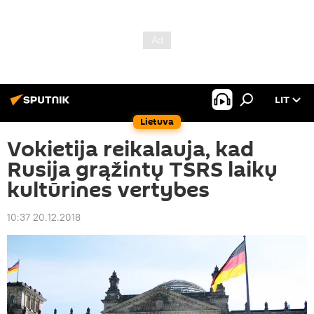
LIT
Lietuva
Vokietija reikalauja, kad
Rusija grąžintų TSRS laikų
kultūrines vertybes
10:37 20.12.2018