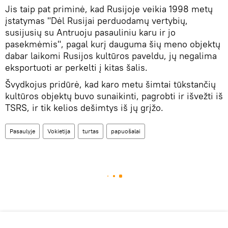
Jis taip pat priminė, kad Rusijoje veikia 1998 metų
įstatymas "Dėl Rusijai perduodamų vertybių,
susijusių su Antruoju pasauliniu karu ir jo
pasekmėmis", pagal kurį dauguma šių meno objektų
dabar laikomi Rusijos kultūros paveldu, jų negalima
eksportuoti ar perkelti į kitas šalis.
Švydkojus pridūrė, kad karo metu šimtai tūkstančių
kultūros objektų buvo sunaikinti, pagrobti ir išvežti iš
TSRS, ir tik kelios dešimtys iš jų grįžo.
Pasaulyje
Vokietija
turtas
papuošalai