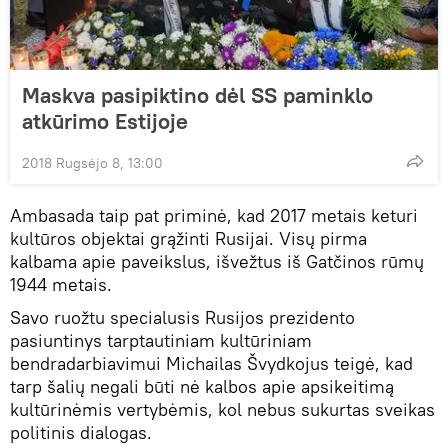
Maskva pasipiktino dėl SS paminklo
atkūrimo Estijoje
2018 Rugsėjo 8, 13:00
Ambasada taip pat priminė, kad 2017 metais keturi
kultūros objektai grąžinti Rusijai. Visų pirma
kalbama apie paveikslus, išvežtus iš Gatčinos rūmų
1944 metais.
Savo ruožtu specialusis Rusijos prezidento
pasiuntinys tarptautiniam kultūriniam
bendradarbiavimui Michailas Švydkojus teigė, kad
tarp šalių negali būti nė kalbos apie apsikeitimą
kultūrinėmis vertybėmis, kol nebus sukurtas sveikas
politinis dialogas.