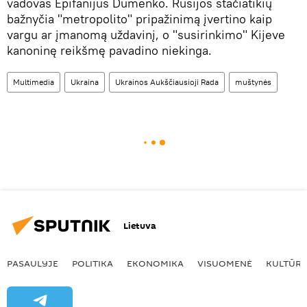
vadovas Epifanijus Dumenko. Rusijos stačiatikių
bažnyčia "metropolito" pripažinimą įvertino kaip
vargu ar įmanomą uždavinį, o "susirinkimo" Kijeve
kanoninę reikšmę pavadino niekinga.
Multimedia
Ukraina
Ukrainos Aukščiausioji Rada
muštynės
Lietuva
PASAULYJE
POLITIKA
EKONOMIKA
VISUOMENĖ
KULTŪR