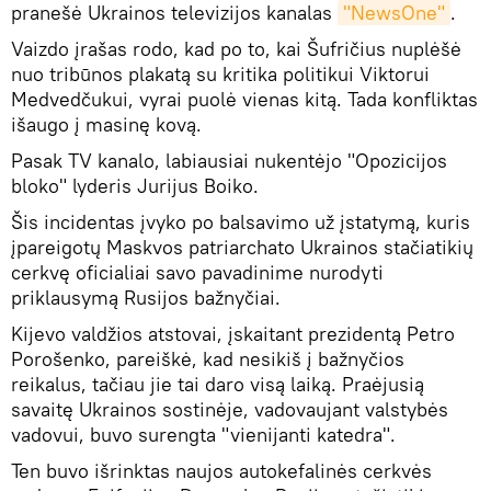
pranešė Ukrainos televizijos kanalas
"NewsOne"
.
Vaizdo įrašas rodo, kad po to, kai Šufričius nuplėšė
nuo tribūnos plakatą su kritika politikui Viktorui
Medvedčukui, vyrai puolė vienas kitą. Tada konfliktas
išaugo į masinę kovą.
Pasak TV kanalo, labiausiai nukentėjo "Opozicijos
bloko" lyderis Jurijus Boiko.
Šis incidentas įvyko po balsavimo už įstatymą, kuris
įpareigotų Maskvos patriarchato Ukrainos stačiatikių
cerkvę oficialiai savo pavadinime nurodyti
priklausymą Rusijos bažnyčiai.
Kijevo valdžios atstovai, įskaitant prezidentą Petro
Porošenko, pareiškė, kad nesikiš į bažnyčios
reikalus, tačiau jie tai daro visą laiką. Praėjusią
savaitę Ukrainos sostinėje, vadovaujant valstybės
vadovui, buvo surengta "vienijanti katedra".
Ten buvo išrinktas naujos autokefalinės cerkvės