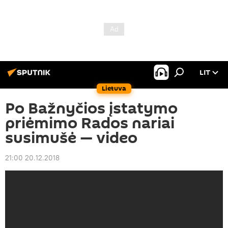
LIT
Lietuva
Po Bažnyčios įstatymo
priėmimo Rados nariai
susimušė — video
21:00 20.12.2018