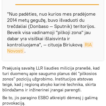
"Nuo padėties, nuo kurios mes pradėjome
2014 metų gegužę, buvo išvaduoti du
trečdaliai (Donbaso — Sputnik) teritorijos.
Beveik visa vadinamoji "pilkoji zona" jau
dabar yra visiškai išlaisvinta ir
kontroliuojama", — cituoja Biriukovą
RIA 
Novosti
.
Praėjusią savaitę LLR liaudies milicija pranešė, kad
turi duomenų apie saugumo planus dėl "pilkosios
zonos" pozicijų užgrobimo. Institucijos atstovas
teigė, kad į regioną atvyko karinė technika, skirta
blindažams ir inžinerinei įrangai parengti.
Be to, jis paragino ESBO atkreipti dėmesį į galimą
provokaciją.