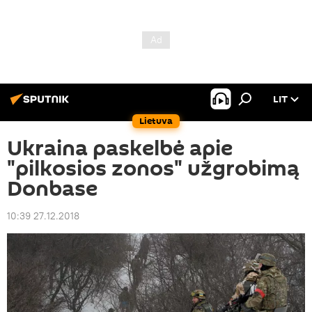
LIT
Lietuva
Ukraina paskelbė apie
"pilkosios zonos" užgrobimą
Donbase
10:39 27.12.2018