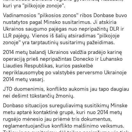
kuri yra "pilkojoje zonoje".
Vadinamosios "pilkosios zonos" ribos Donbase buvo
nustatytos pagal Minsko susitarimus. Ji atskiria
Ukrainos saugumo pajėgas nuo nepripažintų DLR ir
LLR pajėgų. Vienos iš šalių atsiradimas "pilkojoje
zonoje" yra tarptautinių susitarimų pažeidimas.
2014 metų balandį Ukrainos valdžia pradėjo karinę
operaciją prieš nepripažintas Donecko ir Luhansko
Liaudies Respublikas, kurios paskelbė
nepriklausomybę po valstybės perversmo Ukrainoje
2014 metų vasarį.
JTO duomenimis, konflikto aukomis jau tapo daugiau
nei dešimt tūkstančių žmonių.
Donbaso situacijos sureguliavimą susitikimų Minske
metu aptarė kontaktinė grupė, kuri nuo 2014 metų
rugsėjo mėnesio jau priėmė tris dokumentus,
reglamentuojančius konflikto malšinimo veiksmus.