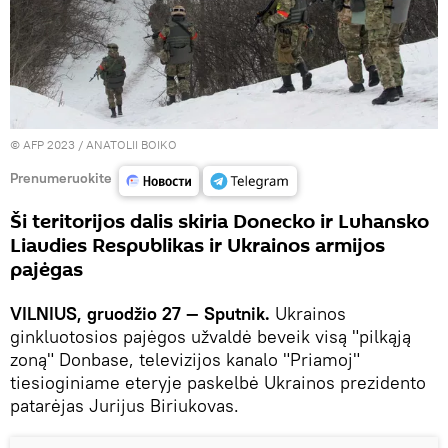
© AFP 2023 / ANATOLII BOIKO
Prenumeruokite
Ši teritorijos dalis skiria Donecko ir Luhansko
Liaudies Respublikas ir Ukrainos armijos
pajėgas
VILNIUS, gruodžio 27 — Sputnik.
Ukrainos
ginkluotosios pajėgos užvaldė beveik visą "pilkąją
zoną" Donbase, televizijos kanalo "Priamoj"
tiesioginiame eteryje paskelbė Ukrainos prezidento
patarėjas Jurijus Biriukovas.