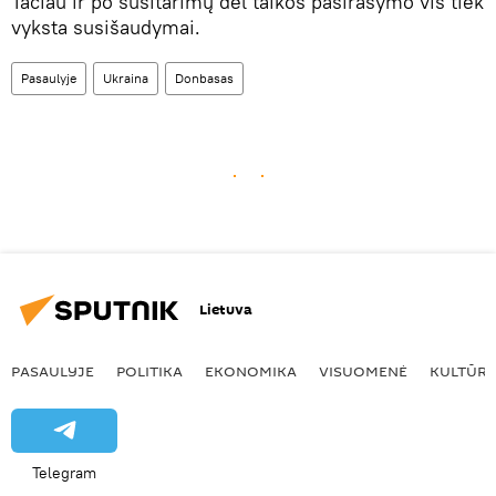
Tačiau ir po susitarimų dėl taikos pasirašymo vis tiek
vyksta susišaudymai.
Pasaulyje
Ukraina
Donbasas
Lietuva
PASAULYJE
POLITIKA
EKONOMIKA
VISUOMENĖ
KULTŪR
Telegram