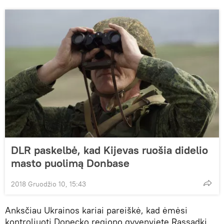
DLR paskelbė, kad Kijevas ruošia didelio
masto puolimą Donbase
2018 Gruodžio 10, 15:43
Anksčiau Ukrainos kariai pareiškė, kad ėmėsi
kontroliuoti Donecko regiono gyvenvietę Rassadki,