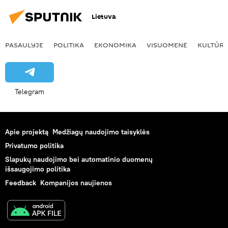
Lietuva
PASAULYJE
POLITIKA
EKONOMIKA
VISUOMENĖ
KULTŪR
Telegram
Apie projektą
Medžiagų naudojimo taisyklės
Privatumo politika
Slapukų naudojimo bei automatinio duomenų
išsaugojimo politika
Feedback
Kompanijos naujienos