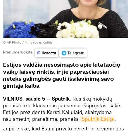
© AP Photo / Mindaugas Kulbis
Prenumeruokite
Estijos valdžia nesusimąsto apie kitataučių
vaikų laisvę rinktis, ir jie paprasčiausiai
neteks galimybės gauti išsilavinimą savo
gimtąja kalba
VILNIUS, sausio 5 — Sputnik.
Rusiškų mokyklų
panaikinimo klausimas jau seniai išspręstas, sakė
Estijos prezidentė Kersti Kaljulaid, skaitydama
naujametinį pranešimą, praneša
Sputnik Estija
.
Ji pareiškė, kad Estija privalo pereiti prie vieningos