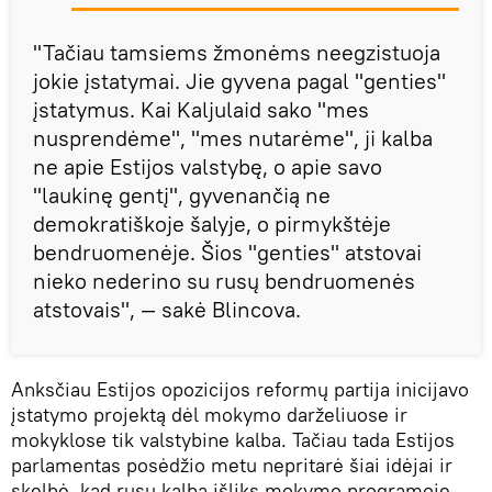
"Tačiau tamsiems žmonėms neegzistuoja
jokie įstatymai. Jie gyvena pagal "genties"
įstatymus. Kai Kaljulaid sako "mes
nusprendėme", "mes nutarėme", ji kalba
ne apie Estijos valstybę, o apie savo
"laukinę gentį", gyvenančią ne
demokratiškoje šalyje, o pirmykštėje
bendruomenėje. Šios "genties" atstovai
nieko nederino su rusų bendruomenės
atstovais", — sakė Blincova.
Anksčiau Estijos opozicijos reformų partija inicijavo
įstatymo projektą dėl mokymo darželiuose ir
mokyklose tik valstybine kalba. Tačiau tada Estijos
parlamentas posėdžio metu nepritarė šiai idėjai ir
skelbė, kad rusų kalba išliks mokymo programoje.