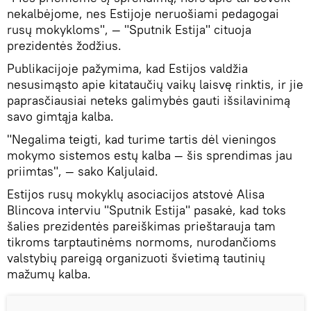
nekalbėjome, nes Estijoje neruošiami pedagogai
rusų mokykloms", — "Sputnik Estija" cituoja
prezidentės žodžius.
Publikacijoje pažymima, kad Estijos valdžia
nesusimąsto apie kitataučių vaikų laisvę rinktis, ir jie
paprasčiausiai neteks galimybės gauti išsilavinimą
savo gimtąja kalba.
"Negalima teigti, kad turime tartis dėl vieningos
mokymo sistemos estų kalba — šis sprendimas jau
priimtas", — sako Kaljulaid.
Estijos rusų mokyklų asociacijos atstovė Alisa
Blincova interviu "Sputnik Estija" pasakė, kad toks
šalies prezidentės pareiškimas prieštarauja tam
tikroms tarptautinėms normoms, nurodančioms
valstybių pareigą organizuoti švietimą tautinių
mažumų kalba.