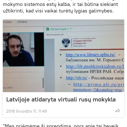
mokymo sistemos estų kalba, ir tai būtina siekiant
užtikrinti, kad visi vaikai turėtų lygias galimybes.
Latvijoje atidaryta virtuali rusų mokykla
2018 Gruodžio 11, 11:49
"Mes priėmėme šį sprendimą, nors apie tai beveik