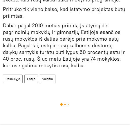
Pritrūko tik vieno balso, kad įstatymo projektas būtų
priimtas.
Dabar pagal 2010 metais priimtą Įstatymą dėl
pagrindinių mokyklų ir gimnazijų Estijoje esančios
rusų mokyklos iš dalies perėjo prie mokymo estų
kalba. Pagal tai, estų ir rusų kalbomis dėstomų
dalykų santykis turėtų būti lygus 60 procentų estų ir
40 proc. rusų. Šiuo metu Estijoje yra 74 mokyklos,
kuriose galima mokytis rusų kalba.
Pasaulyje
Estija
valdžia