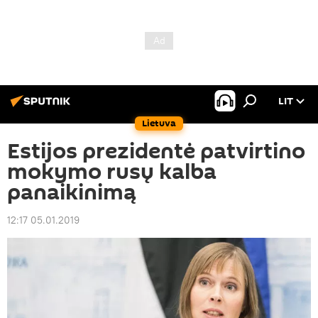
LIT
Lietuva
Estijos prezidentė patvirtino
mokymo rusų kalba
panaikinimą
12:17 05.01.2019