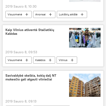
2019 Sausio 8, 10:30
Visuomenė
Anonsai
Lukiškių aikštė
čiuožykla
Kaip Vilnius atšventė Stačiatikių
Kalėdas
2019 Sausio 8, 09:53
Visuomenė
Kalėdos
Vilnius
stačiatikiai
Savivaldybė skelbia, kokią dalį NT
mokesčio gali atgauti vilniečiai
2019 Sausio 8, 09:13