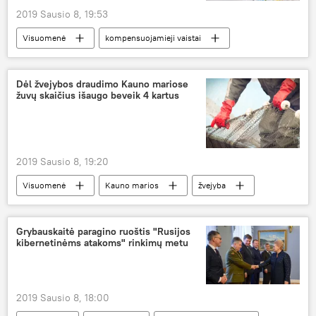
2019 Sausio 8, 19:53
Visuomenė
kompensuojamieji vaistai
Valstybinė ligonių kasa (VLK)
Dėl žvejybos draudimo Kauno mariose
žuvų skaičius išaugo beveik 4 kartus
2019 Sausio 8, 19:20
Visuomenė
Kauno marios
žvejyba
Grybauskaitė paragino ruoštis "Rusijos
kibernetinėms atakoms" rinkimų metu
2019 Sausio 8, 18:00