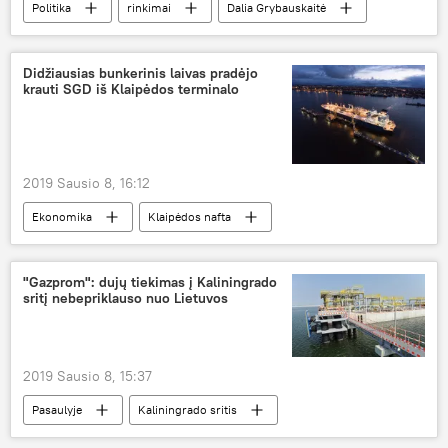
Politika
rinkimai
Dalia Grybauskaitė
kibernetinės atakos
Rusija
Didžiausias bunkerinis laivas pradėjo
krauti SGD iš Klaipėdos terminalo
2019 Sausio 8, 16:12
Ekonomika
Klaipėdos nafta
Klaipėdos suskystintų gamtinių dujų (SGD) terminalas
suskystintos gamtinės dujos (SGD)
"Gazprom": dujų tiekimas į Kaliningrado
sritį nebepriklauso nuo Lietuvos
2019 Sausio 8, 15:37
Pasaulyje
Kaliningrado sritis
suskystintos gamtinės dujos (SGD)