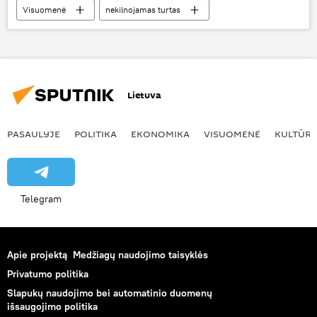
Visuomenė
nekilnojamas turtas
mokestis
Vilnius
Lietuva
PASAULYJE
POLITIKA
EKONOMIKA
VISUOMENĖ
KULTŪR
Telegram
Apie projektą
Medžiagų naudojimo taisyklės
Privatumo politika
Slapukų naudojimo bei automatinio duomenų
išsaugojimo politika