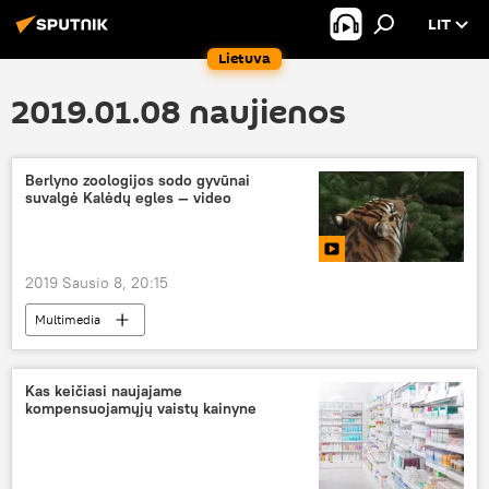
LIT
Lietuva
2019.01.08 naujienos
Berlyno zoologijos sodo gyvūnai
suvalgė Kalėdų egles — video
2019 Sausio 8, 20:15
Multimedia
Kas keičiasi naujajame
kompensuojamųjų vaistų kainyne