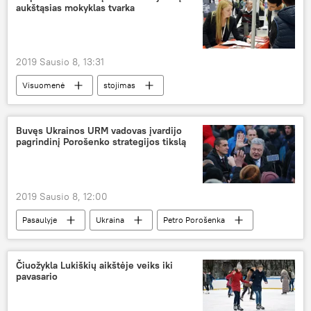
aukštąsias mokyklas tvarka
2019 Sausio 8, 13:31
Visuomenė
stojimas
aukštasis mokslas
aukštojo mokslo finansavimas
LAMA BPO
Buvęs Ukrainos URM vadovas įvardijo
pagrindinį Porošenko strategijos tikslą
2019 Sausio 8, 12:00
Pasaulyje
Ukraina
Petro Porošenka
prezidento rinkimai
Ukrainos prezidento rinkimai — 2019
Čiuožykla Lukiškių aikštėje veiks iki
pavasario