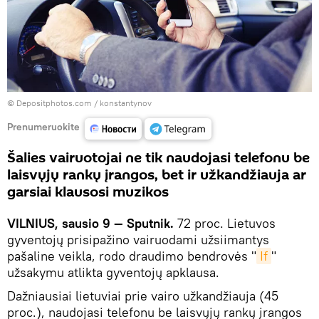
© Depositphotos.com /
konstantynov
Prenumeruokite
Šalies vairuotojai ne tik naudojasi telefonu be
laisvųjų rankų įrangos, bet ir užkandžiauja ar
garsiai klausosi muzikos
VILNIUS, sausio 9 ― Sputnik.
72 proc. Lietuvos
gyventojų prisipažino vairuodami užsiimantys
pašaline veikla, rodo draudimo bendrovės "
If
"
užsakymu atlikta gyventojų apklausa.
Dažniausiai lietuviai prie vairo užkandžiauja (45
proc.), naudojasi telefonu be laisvųjų rankų įrangos