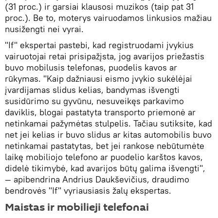
(31 proc.) ir garsiai klausosi muzikos (taip pat 31
proc.). Be to, moterys vairuodamos linkusios mažiau
nusižengti nei vyrai.
"If" ekspertai pastebi, kad registruodami įvykius
vairuotojai retai prisipažįsta, jog avarijos priežastis
buvo mobilusis telefonas, puodelis kavos ar
rūkymas. "Kaip dažniausi eismo įvykio sukėlėjai
įvardijamas slidus kelias, bandymas išvengti
susidūrimo su gyvūnu, nesuveikęs parkavimo
daviklis, blogai pastatyta transporto priemonė ar
netinkamai pažymėtas stulpelis. Tačiau sutiksite, kad
net jei kelias ir buvo slidus ar kitas automobilis buvo
netinkamai pastatytas, bet jei rankose nebūtumėte
laikę mobiliojo telefono ar puodelio karštos kavos,
didelė tikimybė, kad avarijos būtų galima išvengti",
― apibendrina Andrius Daukševičius, draudimo
bendrovės "If" vyriausiasis žalų ekspertas.
Maistas ir mobilieji telefonai