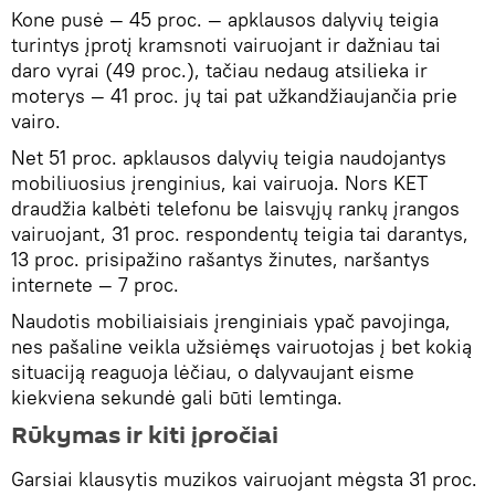
Kone pusė ― 45 proc. ― apklausos dalyvių teigia
turintys įprotį kramsnoti vairuojant ir dažniau tai
daro vyrai (49 proc.), tačiau nedaug atsilieka ir
moterys ― 41 proc. jų tai pat užkandžiaujančia prie
vairo.
Net 51 proc. apklausos dalyvių teigia naudojantys
mobiliuosius įrenginius, kai vairuoja. Nors KET
draudžia kalbėti telefonu be laisvųjų rankų įrangos
vairuojant, 31 proc. respondentų teigia tai darantys,
13 proc. prisipažino rašantys žinutes, naršantys
internete ― 7 proc.
Naudotis mobiliaisiais įrenginiais ypač pavojinga,
nes pašaline veikla užsiėmęs vairuotojas į bet kokią
situaciją reaguoja lėčiau, o dalyvaujant eisme
kiekviena sekundė gali būti lemtinga.
Rūkymas ir kiti įpročiai
Garsiai klausytis muzikos vairuojant mėgsta 31 proc.