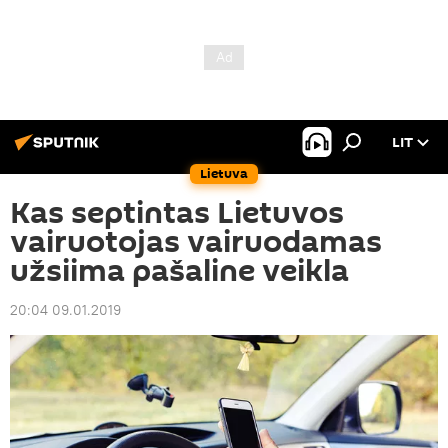
LIT
Lietuva
Kas septintas Lietuvos
vairuotojas vairuodamas
užsiima pašaline veikla
20:04 09.01.2019