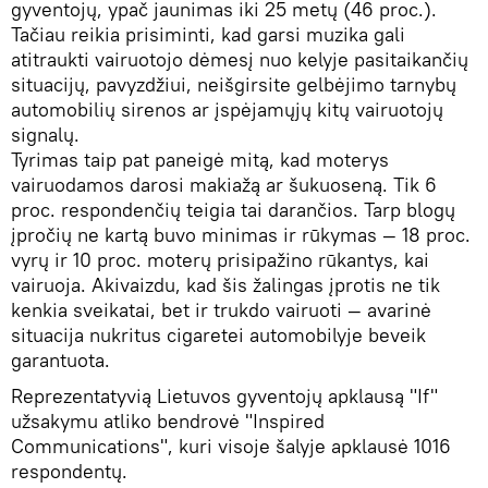
gyventojų, ypač jaunimas iki 25 metų (46 proc.).
Tačiau reikia prisiminti, kad garsi muzika gali
atitraukti vairuotojo dėmesį nuo kelyje pasitaikančių
situacijų, pavyzdžiui, neišgirsite gelbėjimo tarnybų
automobilių sirenos ar įspėjamųjų kitų vairuotojų
signalų.
Tyrimas taip pat paneigė mitą, kad moterys
vairuodamos darosi makiažą ar šukuoseną. Tik 6
proc. respondenčių teigia tai darančios. Tarp blogų
įpročių ne kartą buvo minimas ir rūkymas ― 18 proc.
vyrų ir 10 proc. moterų prisipažino rūkantys, kai
vairuoja. Akivaizdu, kad šis žalingas įprotis ne tik
kenkia sveikatai, bet ir trukdo vairuoti ― avarinė
situacija nukritus cigaretei automobilyje beveik
garantuota.
Reprezentatyvią Lietuvos gyventojų apklausą "If"
užsakymu atliko bendrovė "Inspired
Communications", kuri visoje šalyje apklausė 1016
respondentų.