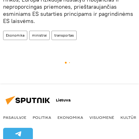
neproporcingas priemones, prieštaraujančias
esminiams ES sutarties principams ir pagrindinėms
ES laisvėms.
Ekonomika
ministrai
transportas
Lietuva
PASAULYJE
POLITIKA
EKONOMIKA
VISUOMENĖ
KULTŪR