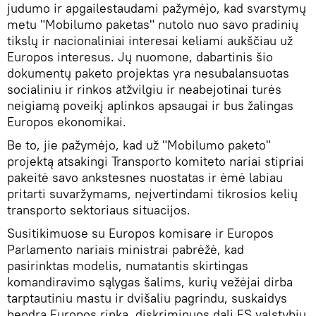
judumo ir apgailestaudami pažymėjo, kad svarstymų
metu "Mobilumo paketas" nutolo nuo savo pradinių
tikslų ir nacionaliniai interesai keliami aukščiau už
Europos interesus. Jų nuomone, dabartinis šio
dokumentų paketo projektas yra nesubalansuotas
socialiniu ir rinkos atžvilgiu ir neabejotinai turės
neigiamą poveikį aplinkos apsaugai ir bus žalingas
Europos ekonomikai.
Be to, jie pažymėjo, kad už "Mobilumo paketo"
projektą atsakingi Transporto komiteto nariai stipriai
pakeitė savo ankstesnes nuostatas ir ėmė labiau
pritarti suvaržymams, neįvertindami tikrosios kelių
transporto sektoriaus situacijos.
Susitikimuose su Europos komisare ir Europos
Parlamento nariais ministrai pabrėžė, kad
pasirinktas modelis, numatantis skirtingas
komandiravimo sąlygas šalims, kurių vežėjai dirba
tarptautiniu mastu ir dvišaliu pagrindu, suskaidys
bendrą Europos rinką, diskriminuos dalį ES valstybių