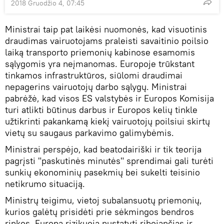
2018 Gruodžio 4, 07:45
Ministrai taip pat laikėsi nuomonės, kad visuotinis
draudimas vairuotojams praleisti savaitinio poilsio
laiką transporto priemonių kabinose esamomis
sąlygomis yra neįmanomas. Europoje trūkstant
tinkamos infrastruktūros, siūlomi draudimai
nepagerins vairuotojų darbo sąlygų. Ministrai
pabrėžė, kad visos ES valstybės ir Europos Komisija
turi atlikti būtinus darbus ir Europos kelių tinkle
užtikrinti pakankamą kiekį vairuotojų poilsiui skirtų
vietų su saugaus parkavimo galimybėmis.
Ministrai perspėjo, kad beatodairiški ir tik teorija
pagrįsti "paskutinės minutės" sprendimai gali turėti
sunkių ekonominių pasekmių bei sukelti teisinio
netikrumo situaciją.
Ministrų teigimu, vietoj subalansuotų priemonių,
kurios galėtų prisidėti prie sėkmingos bendros
rinkos, Europa rizikuoja nustatyti ribojančias ir