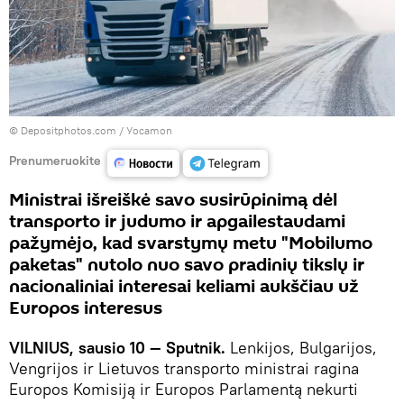
© Depositphotos.com /
Уocamon
Prenumeruokite
Ministrai išreiškė savo susirūpinimą dėl
transporto ir judumo ir apgailestaudami
pažymėjo, kad svarstymų metu "Mobilumo
paketas" nutolo nuo savo pradinių tikslų ir
nacionaliniai interesai keliami aukščiau už
Europos interesus
VILNIUS, sausio 10 — Sputnik.
Lenkijos, Bulgarijos,
Vengrijos ir Lietuvos transporto ministrai ragina
Europos Komisiją ir Europos Parlamentą nekurti