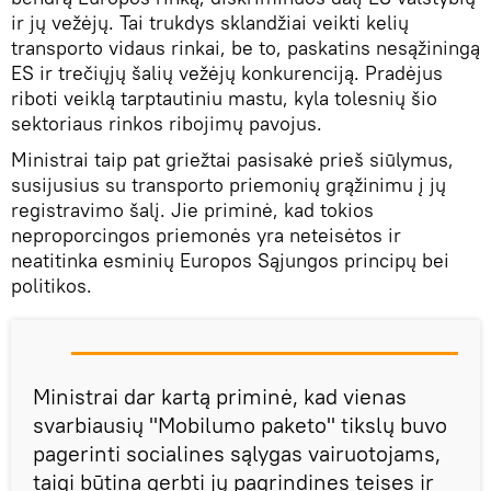
ir jų vežėjų. Tai trukdys sklandžiai veikti kelių
transporto vidaus rinkai, be to, paskatins nesąžiningą
ES ir trečiųjų šalių vežėjų konkurenciją. Pradėjus
riboti veiklą tarptautiniu mastu, kyla tolesnių šio
sektoriaus rinkos ribojimų pavojus.
Ministrai taip pat griežtai pasisakė prieš siūlymus,
susijusius su transporto priemonių grąžinimu į jų
registravimo šalį. Jie priminė, kad tokios
neproporcingos priemonės yra neteisėtos ir
neatitinka esminių Europos Sąjungos principų bei
politikos.
Ministrai dar kartą priminė, kad vienas
svarbiausių "Mobilumo paketo" tikslų buvo
pagerinti socialines sąlygas vairuotojams,
taigi būtina gerbti jų pagrindines teises ir