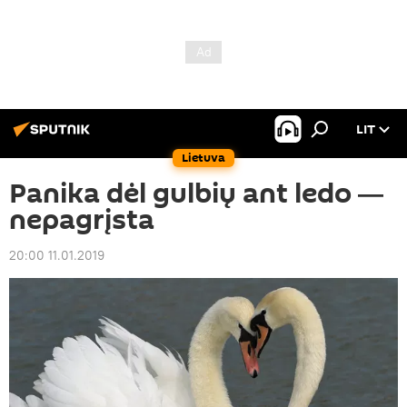
LIT
Lietuva
Panika dėl gulbių ant ledo ―
nepagrįsta
20:00 11.01.2019