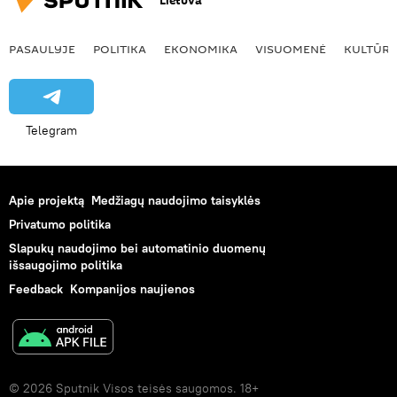
Lietuva
PASAULYJE
POLITIKA
EKONOMIKA
VISUOMENĖ
KULTŪR
Telegram
Apie projektą
Medžiagų naudojimo taisyklės
Privatumo politika
Slapukų naudojimo bei automatinio duomenų
išsaugojimo politika
Feedback
Kompanijos naujienos
© 2026 Sputnik Visos teisės saugomos. 18+