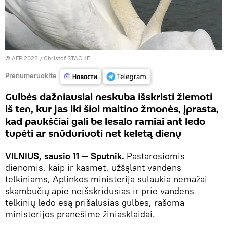
© AFP 2023 / Christof STACHE
Prenumeruokite
Gulbės dažniausiai neskuba išskristi žiemoti
iš ten, kur jas iki šiol maitino žmonės, įprasta,
kad paukščiai gali be lesalo ramiai ant ledo
tupėti ar snūduriuoti net keletą dienų
VILNIUS, sausio 11 — Sputnik.
Pastarosiomis
dienomis, kaip ir kasmet, užšąlant vandens
telkiniams, Aplinkos ministerija sulaukia nemažai
skambučių apie neišskridusias ir prie vandens
telkinių ledo esą prišalusias gulbes, rašoma
ministerijos pranešime žiniasklaidai.