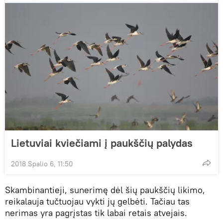
Lietuviai kviečiami į paukščių palydas
2018 Spalio 6, 11:50
Skambinantieji, sunerimę dėl šių paukščių likimo,
reikalauja tučtuojau vykti jų gelbėti. Tačiau tas
nerimas yra pagrįstas tik labai retais atvejais.