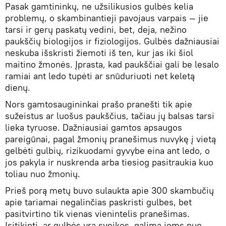
Pasak gamtininkų, ne užsilikusios gulbės kelia
problemų, o skambinantieji pavojaus varpais — jie
tarsi ir gerų paskatų vedini, bet, deja, nežino
paukščių biologijos ir fiziologijos. Gulbės dažniausiai
neskuba išskristi žiemoti iš ten, kur jas iki šiol
maitino žmonės. Įprasta, kad paukščiai gali be lesalo
ramiai ant ledo tupėti ar snūduriuoti net keletą
dienų.
Nors gamtosaugininkai prašo pranešti tik apie
sužeistus ar luošus paukščius, tačiau jų balsas tarsi
lieka tyruose. Dažniausiai gamtos apsaugos
pareigūnai, pagal žmonių pranešimus nuvykę į vietą
gelbėti gulbių, rizikuodami gyvybe eina ant ledo, o
jos pakyla ir nuskrenda arba tiesiog pasitraukia kuo
toliau nuo žmonių.
Prieš porą metų buvo sulaukta apie 300 skambučių
apie tariamai negalinčias paskristi gulbes, bet
pasitvirtino tik vienas vienintelis pranešimas.
Įsitikinti, ar gulbės yra sveikos, galima joms nuo