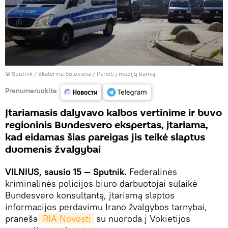
© Sputnik / Ekaterina Solovieva
/
Pereiti į medijų banką
Prenumeruokite
Įtariamasis dalyvavo kalbos vertinime ir buvo
regioninis Bundesvero ekspertas, įtariama,
kad eidamas šias pareigas jis teikė slaptus
duomenis žvalgybai
VILNIUS, sausio 15 — Sputnik.
Federalinės
kriminalinės policijos biuro darbuotojai sulaikė
Bundesvero konsultantą, įtariamą slaptos
informacijos perdavimu Irano žvalgybos tarnybai,
praneša
 RIA Novosti
su nuoroda į Vokietijos