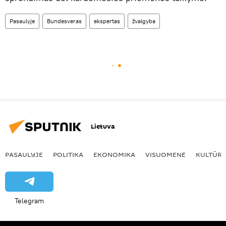
Pasaulyje
Bundesveras
ekspertas
žvalgyba
Lietuva
PASAULYJE
POLITIKA
EKONOMIKA
VISUOMENĖ
KULTŪR
Telegram