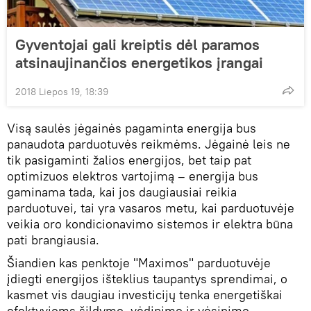
Gyventojai gali kreiptis dėl paramos
atsinaujinančios energetikos įrangai
2018 Liepos 19, 18:39
Visą saulės jėgainės pagaminta energija bus
panaudota parduotuvės reikmėms. Jėgainė leis ne
tik pasigaminti žalios energijos, bet taip pat
optimizuos elektros vartojimą – energija bus
gaminama tada, kai jos daugiausiai reikia
parduotuvei, tai yra vasaros metu, kai parduotuvėje
veikia oro kondicionavimo sistemos ir elektra būna
pati brangiausia.
Šiandien kas penktoje "Maximos" parduotuvėje
įdiegti energijos išteklius taupantys sprendimai, o
kasmet vis daugiau investicijų tenka energetiškai
efektyvioms šildymo, vėdinimo ir vėsinimo