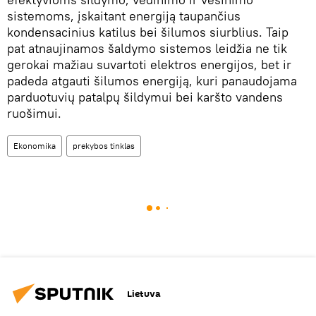
sistemoms, įskaitant energiją taupančius
kondensacinius katilus bei šilumos siurblius. Taip
pat atnaujinamos šaldymo sistemos leidžia ne tik
gerokai mažiau suvartoti elektros energijos, bet ir
padeda atgauti šilumos energiją, kuri panaudojama
parduotuvių patalpų šildymui bei karšto vandens
ruošimui.
Ekonomika
prekybos tinklas
Lietuva