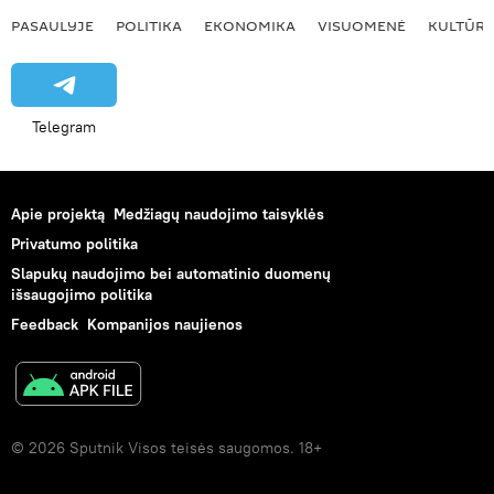
PASAULYJE
POLITIKA
EKONOMIKA
VISUOMENĖ
KULTŪR
Telegram
Apie projektą
Medžiagų naudojimo taisyklės
Privatumo politika
Slapukų naudojimo bei automatinio duomenų
išsaugojimo politika
Feedback
Kompanijos naujienos
© 2026 Sputnik Visos teisės saugomos. 18+