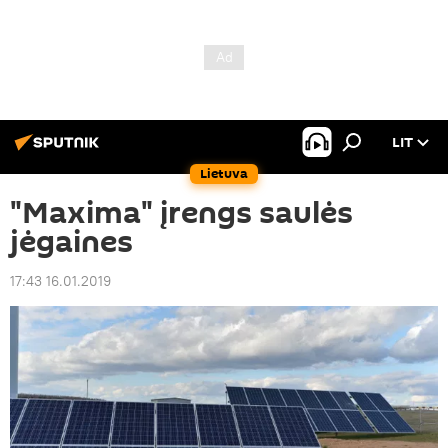
LIT
Lietuva
"Maxima" įrengs saulės
jėgaines
17:43 16.01.2019