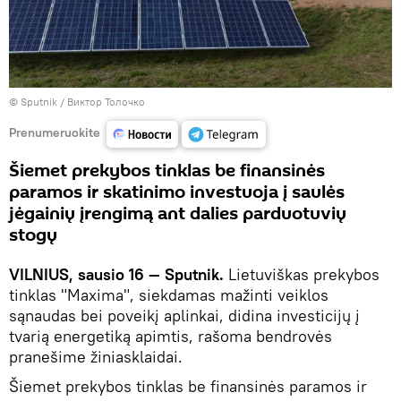
© Sputnik / Виктор Толочко
Prenumeruokite
Šiemet prekybos tinklas be finansinės
paramos ir skatinimo investuoja į saulės
jėgainių įrengimą ant dalies parduotuvių
stogų
VILNIUS, sausio 16 — Sputnik.
Lietuviškas prekybos
tinklas "Maxima", siekdamas mažinti veiklos
sąnaudas bei poveikį aplinkai, didina investicijų į
tvarią energetiką apimtis, rašoma bendrovės
pranešime žiniasklaidai.
Šiemet prekybos tinklas be finansinės paramos ir