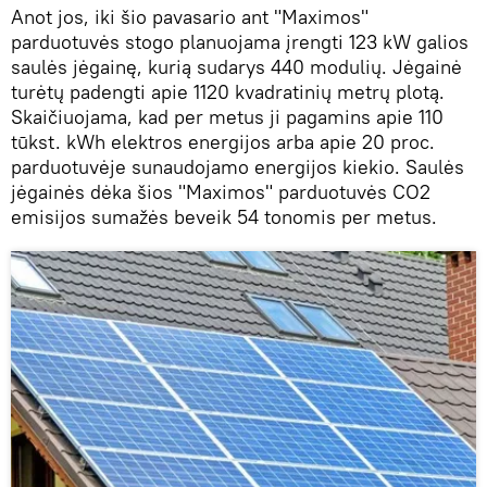
Anot jos, iki šio pavasario ant "Maximos"
parduotuvės stogo planuojama įrengti 123 kW galios
saulės jėgainę, kurią sudarys 440 modulių. Jėgainė
turėtų padengti apie 1120 kvadratinių metrų plotą.
Skaičiuojama, kad per metus ji pagamins apie 110
tūkst. kWh elektros energijos arba apie 20 proc.
parduotuvėje sunaudojamo energijos kiekio. Saulės
jėgainės dėka šios "Maximos" parduotuvės CO2
emisijos sumažės beveik 54 tonomis per metus.