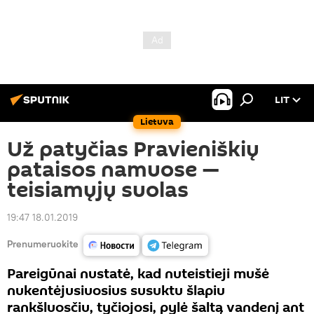
LIT
Lietuva
Už patyčias Pravieniškių
pataisos namuose —
teisiamųjų suolas
19:47 18.01.2019
Prenumeruokite
Pareigūnai nustatė, kad nuteistieji mušė
nukentėjusiuosius susuktu šlapiu
rankšluosčiu, tyčiojosi, pylė šaltą vandenį ant