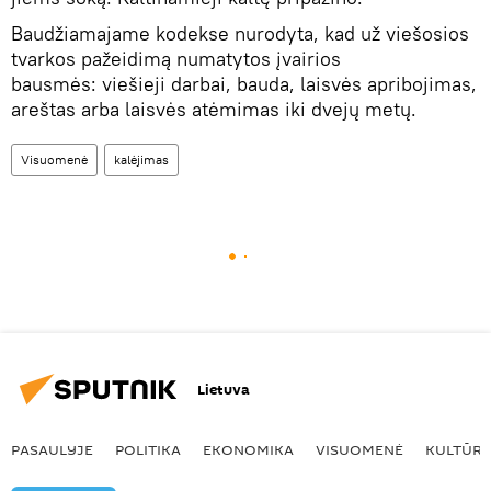
Baudžiamajame kodekse nurodyta, kad už viešosios
tvarkos pažeidimą numatytos įvairios
bausmės: viešieji darbai, bauda, laisvės apribojimas,
areštas arba laisvės atėmimas iki dvejų metų.
Visuomenė
kalėjimas
Lietuva
PASAULYJE
POLITIKA
EKONOMIKA
VISUOMENĖ
KULTŪR