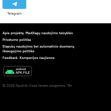
Telegram
Apie projektą
Medžiagų naudojimo taisyklės
Privatumo politika
Slapukų naudojimo bei automatinio duomenų
išsaugojimo politika
Feedback
Kompanijos naujienos
© 2026 Sputnik Visos teisės saugomos. 18+