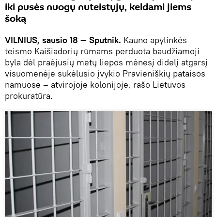
iki pusės nuogų nuteistųjų, keldami jiems
šoką
VILNIUS, sausio 18 — Sputnik.
Kauno apylinkės
teismo Kaišiadorių rūmams perduota baudžiamoji
byla dėl praėjusių metų liepos mėnesį didelį atgarsį
visuomenėje sukėlusio įvykio Pravieniškių pataisos
namuose – atvirojoje kolonijoje, rašo Lietuvos
prokuratūra.