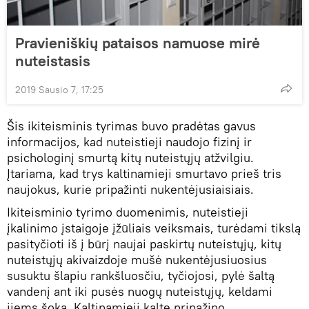
Pravieniškių pataisos namuose mirė
nuteistasis
2019 Sausio 7, 17:25
Šis ikiteisminis tyrimas buvo pradėtas gavus
informacijos, kad nuteistieji naudojo fizinį ir
psichologinį smurtą kitų nuteistųjų atžvilgiu.
Įtariama, kad trys kaltinamieji smurtavo prieš tris
naujokus, kurie pripažinti nukentėjusiaisiais.
Ikiteisminio tyrimo duomenimis, nuteistieji
įkalinimo įstaigoje įžūliais veiksmais, turėdami tikslą
pasityčioti iš į būrį naujai paskirtų nuteistųjų, kitų
nuteistųjų akivaizdoje mušė nukentėjusiuosius
susuktu šlapiu rankšluosčiu, tyčiojosi, pylė šaltą
vandenį ant iki pusės nuogų nuteistųjų, keldami
jiems šoką. Kaltinamieji kaltę pripažino.