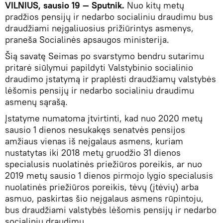
VILNIUS, sausio 19 — Sputnik.
Nuo kitų metų
pradžios pensijų ir nedarbo socialiniu draudimu bus
draudžiami neįgaliuosius prižiūrintys asmenys,
praneša Socialinės apsaugos ministerija.
Šią savatę Seimas po svarstymo bendru sutarimu
pritarė siūlymui papildyti Valstybinio socialinio
draudimo įstatymą ir praplėsti draudžiamų valstybės
lėšomis pensijų ir nedarbo socialiniu draudimu
asmenų sąrašą.
Įstatyme numatoma įtvirtinti, kad nuo 2020 metų
sausio 1 dienos nesukakęs senatvės pensijos
amžiaus vienas iš neįgalaus asmens, kuriam
nustatytas iki 2018 metų gruodžio 31 dienos
specialusis nuolatinės priežiūros poreikis, ar nuo
2019 metų sausio 1 dienos pirmojo lygio specialusis
nuolatinės priežiūros poreikis, tėvų (įtėvių) arba
asmuo, paskirtas šio neįgalaus asmens rūpintoju,
bus draudžiami valstybės lėšomis pensijų ir nedarbo
socialiniu draudimu.