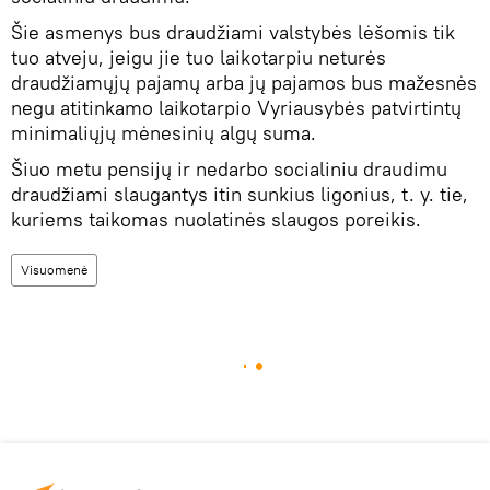
Šie asmenys bus draudžiami valstybės lėšomis tik
tuo atveju, jeigu jie tuo laikotarpiu neturės
draudžiamųjų pajamų arba jų pajamos bus mažesnės
negu atitinkamo laikotarpio Vyriausybės patvirtintų
minimaliųjų mėnesinių algų suma.
Šiuo metu pensijų ir nedarbo socialiniu draudimu
draudžiami slaugantys itin sunkius ligonius, t. y. tie,
kuriems taikomas nuolatinės slaugos poreikis.
Visuomenė