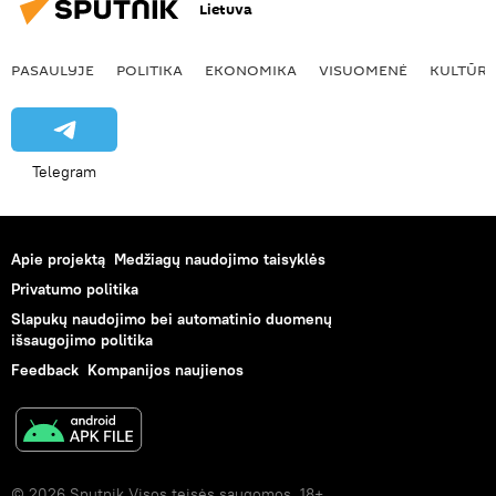
Lietuva
PASAULYJE
POLITIKA
EKONOMIKA
VISUOMENĖ
KULTŪR
Telegram
Apie projektą
Medžiagų naudojimo taisyklės
Privatumo politika
Slapukų naudojimo bei automatinio duomenų
išsaugojimo politika
Feedback
Kompanijos naujienos
© 2026 Sputnik Visos teisės saugomos. 18+