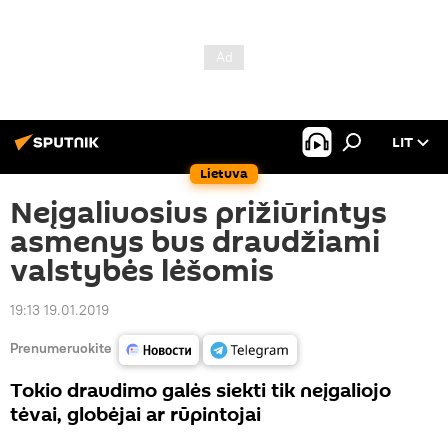
LIT
Lietuva
Neįgaliuosius prižiūrintys
asmenys bus draudžiami
valstybės lėšomis
19:13 19.01.2019
Prenumeruokite
Tokio draudimo galės siekti tik neįgaliojo
tėvai, globėjai ar rūpintojai