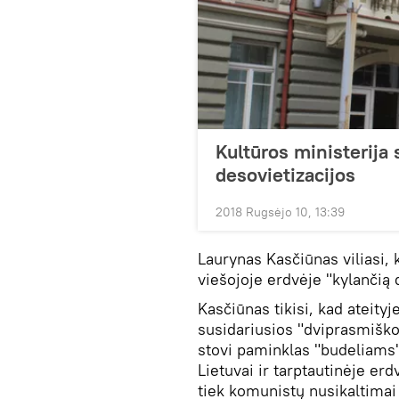
Kultūros ministerija 
desovietizacijos
2018 Rugsėjo 10, 13:39
Laurynas Kasčiūnas viliasi, 
viešojoje erdvėje "kylančią
Kasčiūnas tikisi, kad ateityj
susidariusios "dviprasmiško
stovi paminklas "budeliams"
Lietuvai ir tarptautinėje erdv
tiek komunistų nusikaltimai