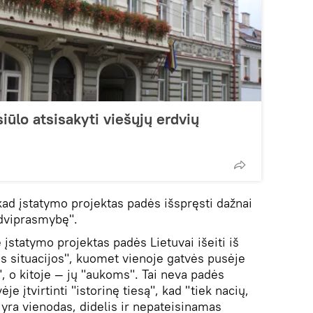
siūlo atsisakyti viešųjų erdvių
kad įstatymo projektas padės išspręsti dažnai
 dviprasmybę".
e įstatymo projektas padės Lietuvai išeiti iš
s situacijos", kuomet vienoje gatvės pusėje
, o kitoje ― jų "aukoms". Tai neva padės
ėje įtvirtinti "istorinę tiesą", kad "tiek nacių,
 yra vienodas, didelis ir nepateisinamas