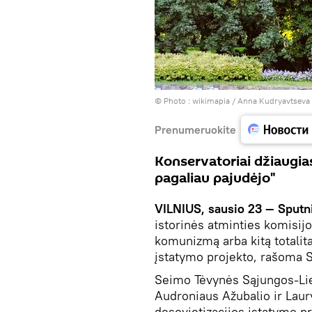
© Photo :
wikimapia / Anna Kudryavtseva
Prenumeruokite
Konservatoriai džiaugias
pagaliau pajudėjo"
VILNIUS, sausio 23 — Sputn
istorinės atminties komisij
komunizmą arba kitą totalit
įstatymo projekto, rašoma S
Seimo Tėvynės Sąjungos-Lie
Audroniaus Ažubalio ir Laur
desovietizacijos įstatymo pr