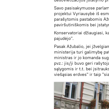
Savo pasisakymuose parlame
projektui Vyriausybė iš esmė
parašytomis pastabomis Ažub
paviršutiniškomis bei įsta
Konservatoriai džiaugiasi, k
pajudėjo".
Pasak Ažubalio, jei įžvelgia
ministerija turi galimybę pate
ministras ir jo komanda suge
pvz.: jis/ji buvo geri rašyto
sąlygomis ir t.t. bei įsitrau
viešąsias erdves" ir taip "s