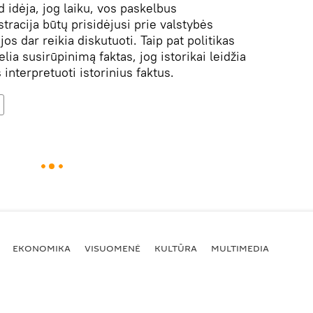
d idėja, jog laiku, vos paskelbus
stracija būtų prisidėjusi prie valstybės
jos dar reikia diskutuoti. Taip pat politikas
lia susirūpinimą faktas, jog istorikai leidžia
interpretuoti istorinius faktus.
EKONOMIKA
VISUOMENĖ
KULTŪRA
MULTIMEDIA