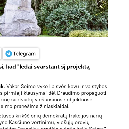
i, kad "ledai svarstant šį projektą
ik.
Vakar Seime vyko Laisvės kovų ir valstybės
os pirmieji klausymai dėl Draudimo propaguoti
arinę santvarką viešuosiuose objektuose
eimo pranešime žiniasklaidai.
tuvos krikščionių demokratų frakcijos narių
yno Kasčiūno vertinimu, viešųjų erdvių
ojektas "pagaliau pradėjo skintis kelią Seime".