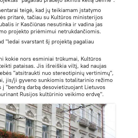
ntarai teigė, kad jų teikiamam įstatymo
s pritarė, tačiau su Kultūros ministerijos
alis ir Kasčiūnas nesutinka ir vadina jas
tymo projekto priėmimui netrukdančiomis.
ad "ledai svarstant šį projektą pagaliau
mi kokie nors esminiai trūkumai, Kultūros
ikti pataisas. Jis išreiškia viltį, kad naujas
bės "atsitraukti nuo stereotipinių vertinimų",
jai, jis/ji gyveno sunkiomis totalitarinio režimo
ks į "bendrą darbą desovietizuojant Lietuvos
iaurinant Rusijos kultūrinio veikimo erdvę".