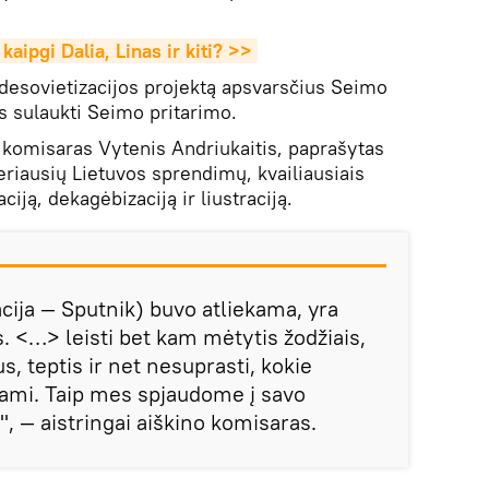
kaipgi Dalia, Linas ir kiti? >>
 desovietizacijos projektą apsvarsčius Seimo
s sulaukti Seimo pritarimo.
komisaras Vytenis Andriukaitis, paprašytas
 geriausių Lietuvos sprendimų, kvailiausiais
iją, dekagėbizaciją ir liustraciją.
zacija — Sputnik) buvo atliekama, yra
. <…> leisti bet kam mėtytis žodžiais,
s, teptis ir net nesuprasti, kokie
ami. Taip mes spjaudome į savo
", — aistringai aiškino komisaras.