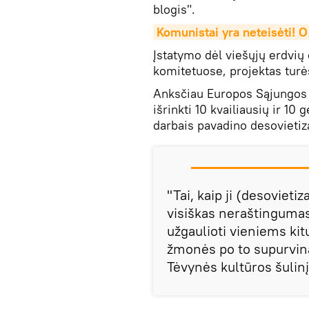
blogis".
Komunistai yra neteisėti! O 
Įstatymo dėl viešųjų erdvių
komitetuose, projektas turė
Anksčiau Europos Sąjungos 
išrinkti 10 kvailiausių ir 10
darbais pavadino desovietizac
"Tai, kaip ji (desovieti
visiškas neraštingumas
užgaulioti vieniems kitu
žmonės po to supurvin
Tėvynės kultūros šulinį