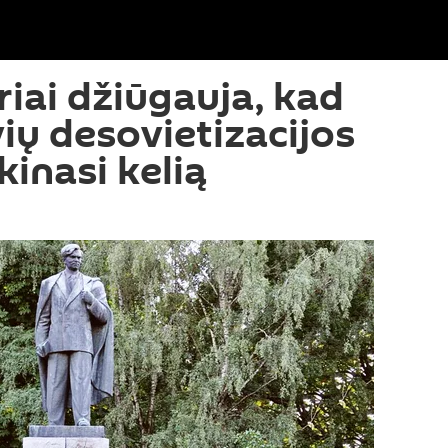
iai džiūgauja, kad
ių desovietizacijos
inasi kelią