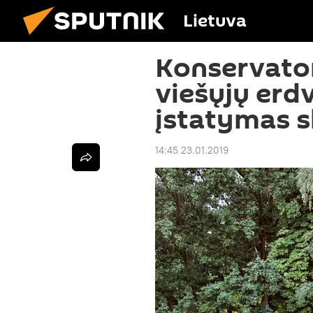
Lietuva
Konservator
viešųjų erdv
įstatymas sk
14:45 23.01.2019