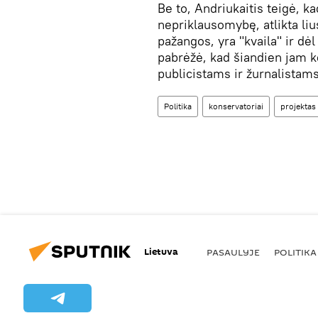
Be to, Andriukaitis teigė, ka
nepriklausomybę, atlikta liu
pažangos, yra "kvaila" ir dėl 
pabrėžė, kad šiandien jam ke
publicistams ir žurnalistams 
Politika
konservatoriai
projektas
Lietuva
PASAULYJE
POLITIKA