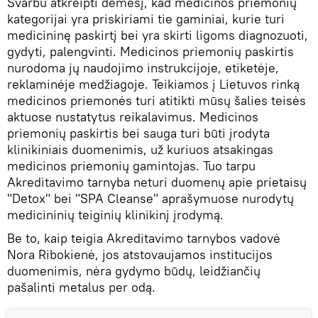
Svarbu atkreipti dėmesį, kad medicinos priemonių
kategorijai yra priskiriami tie gaminiai, kurie turi
medicininę paskirtį bei yra skirti ligoms diagnozuoti,
gydyti, palengvinti. Medicinos priemonių paskirtis
nurodoma jų naudojimo instrukcijoje, etiketėje,
reklaminėje medžiagoje. Teikiamos į Lietuvos rinką
medicinos priemonės turi atitikti mūsų šalies teisės
aktuose nustatytus reikalavimus. Medicinos
priemonių paskirtis bei sauga turi būti įrodyta
klinikiniais duomenimis, už kuriuos atsakingas
medicinos priemonių gamintojas. Tuo tarpu
Akreditavimo tarnyba neturi duomenų apie prietaisų
"Detox" bei "SPA Cleanse" aprašymuose nurodytų
medicininių teiginių klinikinį įrodymą.
Be to, kaip teigia Akreditavimo tarnybos vadovė
Nora Ribokienė, jos atstovaujamos institucijos
duomenimis, nėra gydymo būdų, leidžiančių
pašalinti metalus per odą.