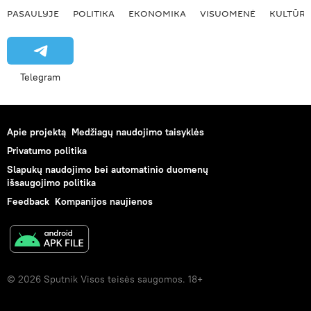
PASAULYJE
POLITIKA
EKONOMIKA
VISUOMENĖ
KULTŪR
Telegram
Apie projektą
Medžiagų naudojimo taisyklės
Privatumo politika
Slapukų naudojimo bei automatinio duomenų
išsaugojimo politika
Feedback
Kompanijos naujienos
© 2026 Sputnik Visos teisės saugomos. 18+