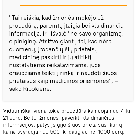
"Tai reiškia, kad žmonės mokėjo už
procedūrą, paremtą įtaigia bei klaidinančia
informacija, ir "išvalė" ne savo organizmą,
o piniginę. Atsižvelgiant į tai, kad nėra
duomenų, įrodančių šių prietaisų
medicininę paskirtį ir jų atitiktį
nustatytiems reikalavimams, juos
draudžiama teikti į rinką ir naudoti šiuos
prietaisus kaip medicinos priemones", —
sako Ribokienė.
Vidutiniškai viena tokia procedūra kainuoja nuo 7 iki
21 euro. Be to, žmonės, paveikti klaidinančios
informacijos, patys įsigijo šiuos prietaisus, kurių
kaina svyruoja nuo 500 iki daugiau nei 1000 eurų.