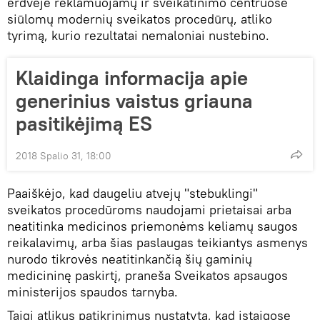
erdvėje reklamuojamų ir sveikatinimo centruose
siūlomų modernių sveikatos procedūrų, atliko
tyrimą, kurio rezultatai nemaloniai nustebino.
Klaidinga informacija apie
generinius vaistus griauna
pasitikėjimą ES
2018 Spalio 31, 18:00
Paaiškėjo, kad daugeliu atvejų "stebuklingi"
sveikatos procedūroms naudojami prietaisai arba
neatitinka medicinos priemonėms keliamų saugos
reikalavimų, arba šias paslaugas teikiantys asmenys
nurodo tikrovės neatitinkančią šių gaminių
medicininę paskirtį, praneša Sveikatos apsaugos
ministerijos spaudos tarnyba.
Taigi atlikus patikrinimus nustatyta, kad įstaigose