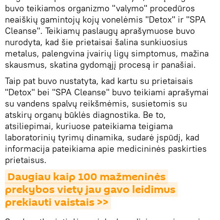
buvo teikiamos organizmo "valymo" procedūros
neaiškių gamintojų kojų vonelėmis "Detox" ir "SPA
Cleanse". Teikiamų paslaugų aprašymuose buvo
nurodyta, kad šie prietaisai šalina sunkiuosius
metalus, palengvina įvairių ligų simptomus, mažina
skausmus, skatina gydomąjį procesą ir panašiai.
Taip pat buvo nustatyta, kad kartu su prietaisais
"Detox" bei "SPA Cleanse" buvo teikiami aprašymai
su vandens spalvų reikšmėmis, susietomis su
atskirų organų būklės diagnostika. Be to,
atsiliepimai, kuriuose pateikiama teigiama
laboratorinių tyrimų dinamika, sudarė įspūdį, kad
informacija pateikiama apie medicininės paskirties
prietaisus.
Daugiau kaip 100 mažmeninės 
prekybos vietų jau gavo leidimus 
prekiauti vaistais >>