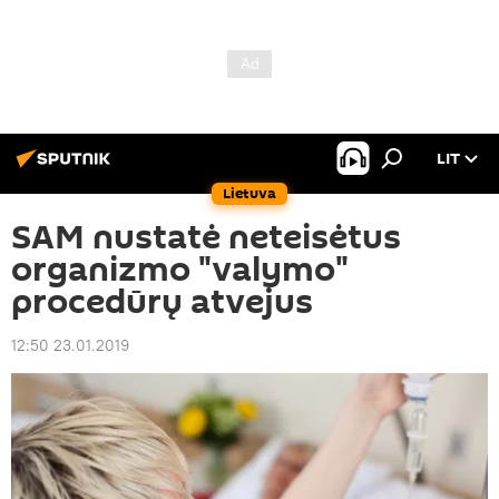
LIT
Lietuva
SAM nustatė neteisėtus
organizmo "valymo"
procedūrų atvejus
12:50 23.01.2019