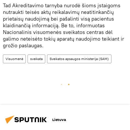
Tad Akreditavimo tarnyba nurodė šioms įstaigoms
nutraukti teisės aktų reikalavimų neatitinkančių
prietaisų naudojimą bei pašalinti visą pacientus
klaidinančią informaciją. Be to, informuotas
Nacionalinis visuomenės sveikatos centras dėl
galimo neteisėto tokių aparatų naudojimo teikiant ir
grožio paslaugas.
Visuomenė
sveikata
Sveikatos apsaugos ministerija (SAM)
Lietuva