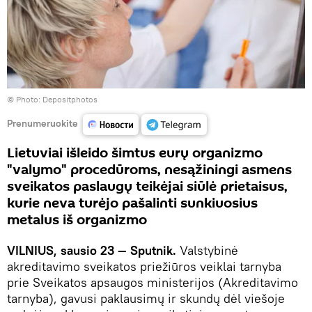
© Photo: Depositphotos
Prenumeruokite
Lietuviai išleido šimtus eurų organizmo
"valymo" procedūroms, nesąžiningi asmens
sveikatos paslaugų teikėjai siūlė prietaisus,
kurie neva turėjo pašalinti sunkiuosius
metalus iš organizmo
VILNIUS, sausio 23 — Sputnik.
Valstybinė
akreditavimo sveikatos priežiūros veiklai tarnyba
prie Sveikatos apsaugos ministerijos (Akreditavimo
tarnyba), gavusi paklausimų ir skundų dėl viešoje