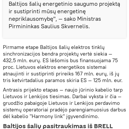
Baltijos šalių energetinio saugumo projektą
ir sustiprinti mūsų energetinę
nepriklausomybę", ― sako Ministras
Pirmininkas Saulius Skvernelis.
Pirmame etape Baltijos šalių elektros tinklų
sinchronizacijos bendra projektų vertė siekia ―
432,5 mln. eurų. ES lėšomis bus finansuojama 75
proc. Lietuvos elektros energetikos sistemai
atnaujinti ir sustiprinti prireiks 167 mln. eurų, iš jų
tris ketvirtadalius paramos skiria ES ― 125 mln. eur.
Antrasis prijekto etapas ― naujo jūrinio kabelio tarp
Lietuvos ir Lenkijos tiesimas. Darbai vyksta ir čia ―
gruodžio pabaigoje Lietuvos ir Lenkijos perdavimo
sistemų operatoriai pradėjo parengiamuosius darbus
dėl kabelio "Harmony link" įgyvendinimo.
Baltijos šalių pasitraukimas iš BRELL