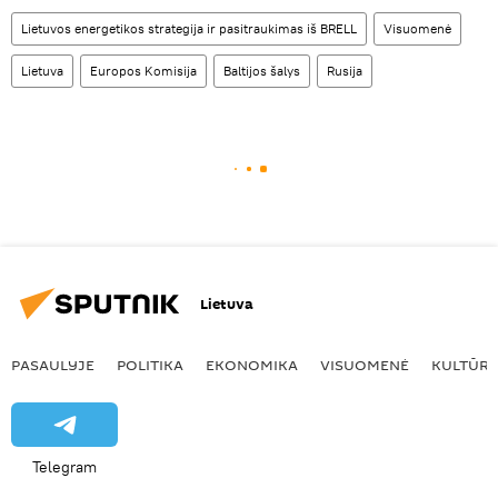
Lietuvos energetikos strategija ir pasitraukimas iš BRELL
Visuomenė
Lietuva
Europos Komisija
Baltijos šalys
Rusija
Lietuva
PASAULYJE
POLITIKA
EKONOMIKA
VISUOMENĖ
KULTŪR
Telegram