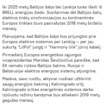
Iki 2025 metų Baltijos šalys bei Lenkija turės išeiti iš
BRELL energijos žiedo. Susitarimas dėl Baltijos šalių
elektros tinklų sinchronizacijos su kontinentinės
Europos tinklais buvo pasirašytas 2018 metų birželio
mėnesį.
Planuojama, kad Baltijos šalys bus prijungtos prie
Europos elektros sistemos per Lenkiją ― per jau
sukurtą "LitPol" jungtį ir "Harmony link" jūrinį kabelį.
Pirmadienį Europos energetikos sąjungos
viceprezidentas Marošas Ševčovičius pareiškė, kad
EK nemato rizikos Baltijos šalims, Rusijai ir
Baltarusijai elektros energijos sistemų atjungime.
Maskva, savo ruožtu, aktyviai ruošiasi užtikrinti
saugų energijos tiekimą į Kaliningrado sritį.
Kaliningrado srities energetinės sistemos darbo
izoliuotu režimu bandymai bus atliekami 2019 metų
gegužės mėnesį.