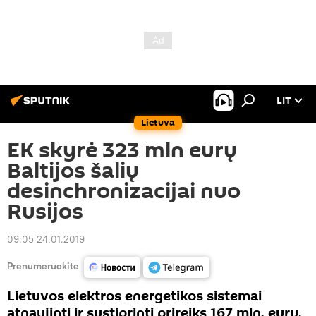
LIT
Lietuva
EK skyrė 323 mln eurų
Baltijos šalių
desinchronizacijai nuo
Rusijos
09:05 24.01.2019
Prenumeruokite
Lietuvos elektros energetikos sistemai
atnaujinti ir sustiprinti prireiks 167 mln. eurų,