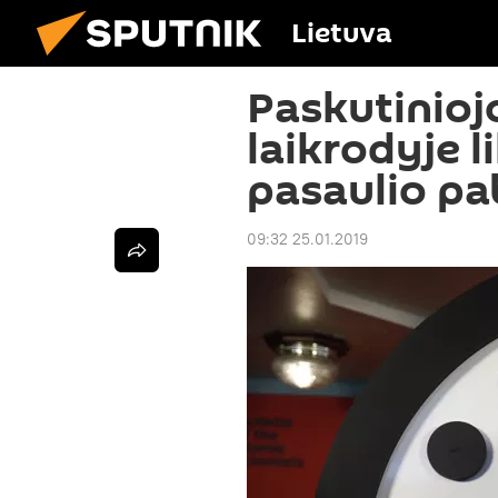
Lietuva
Paskutinioj
laikrodyje l
pasaulio pa
09:32 25.01.2019