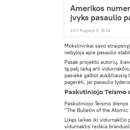
Amerikos numero
įvyks pasaulio 
2017 Rugsėjo 9, 18:34
Mokslininkai savo straipsny
nebyloja apie pasaulio stab
Pasak projekto autorių, šia
tą patį laiką arti vidurnakči
pasiekė galbūt aukščiausią l
pagerėti, jei pasaulio lyderi
Paskutiniojo Teismo d
Paskutiniojo Teismo dienos 
"The Bulletin of the Atomic S
Likęs laikas iki vidurnakčio 
vidurnaktis reiškia branduo