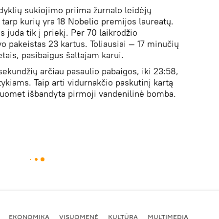
dyklių sukiojimo priima žurnalo leidėjų
 tarp kurių yra 18 Nobelio premijos laureatų.
 juda tik į priekį. Per 70 laikrodžio
o pakeistas 23 kartus. Toliausiai — 17 minučių
tais, pasibaigus šaltajam karui.
sekundžių arčiau pasaulio pabaigos, iki 23:58,
kiams. Taip arti vidurnakčio paskutinį kartą
kuomet išbandyta pirmoji vandenilinė bomba.
EKONOMIKA
VISUOMENĖ
KULTŪRA
MULTIMEDIA