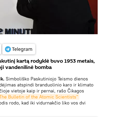
skutinį kartą rodyklė buvo 1953 metais,
ji vandenilinė bomba
ik.
Simboliško Paskutiniojo Teismo dienos
udėjimas atspindi branduolinio karo ir klimato
čioje vietoje kaip ir pernai, rašo Čikagos
The Bulletin of the Atomic Scientists"
odis rodo, kad iki vidurnakčio liko vos dvi