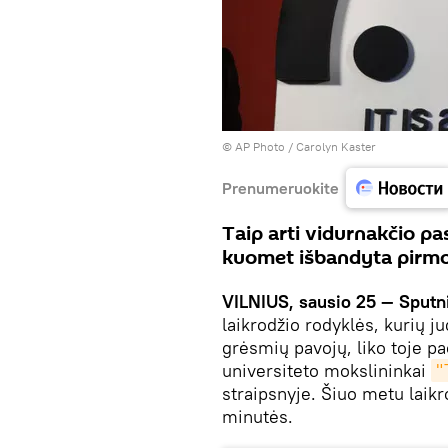
© AP Photo / Carolyn Kaster
Prenumeruokite
Taip arti vidurnakčio pa
kuomet išbandyta pirmo
VILNIUS, sausio 25 — Sputn
laikrodžio rodyklės, kurių j
grėsmių pavojų, liko toje pa
universiteto mokslininkai
"
straipsnyje. Šiuo metu laikr
minutės.