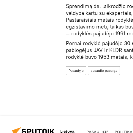
Sprendimą dėl laikrodžio ro
valdyba kartu su ekspertais,
Pastaraisiais metais rodyklės
egzistavimo metų laikas buv
— rodyklės pajudėjo 1991 me
Pernai rodyklė pajudėjo 30 
pablogėjus JAV ir KLDR santy
rodyklė buvo 1953 metais, 
Pasaulyje
pasaulio pabaiga
Lietuva
PASAULYJE
POLITIKA