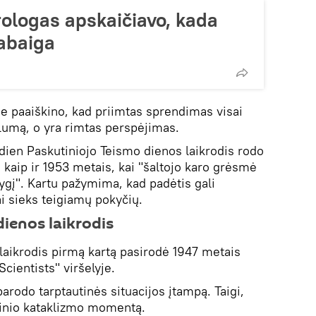
logas apskaičiavo, kada
pabaiga
je paaiškino, kad priimtas sprendimas visai
ilumą, o yra rimtas perspėjimas.
ndien Paskutiniojo Teismo dienos laikrodis rodo
o, kaip ir 1953 metais, kai "šaltojo karo grėsmė
ygį". Kartu pažymima, kad padėtis gali
ai sieks teigiamų pokyčių.
ienos laikrodis
laikrodis pirmą kartą pasirodė 1947 metais
cientists" viršelyje.
parodo tarptautinės situacijos įtampą. Taigi,
linio kataklizmo momentą.