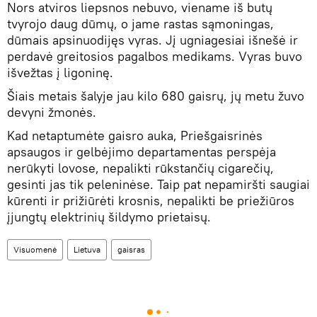
Nors atviros liepsnos nebuvo, viename iš butų
tvyrojo daug dūmų, o jame rastas sąmoningas,
dūmais apsinuodijęs vyras. Jį ugniagesiai išnešė ir
perdavė greitosios pagalbos medikams. Vyras buvo
išvežtas į ligoninę.
Šiais metais šalyje jau kilo 680 gaisrų, jų metu žuvo
devyni žmonės.
Kad netaptumėte gaisro auka, Priešgaisrinės
apsaugos ir gelbėjimo departamentas perspėja
nerūkyti lovose, nepalikti rūkstančių cigarečių,
gesinti jas tik peleninėse. Taip pat nepamiršti saugiai
kūrenti ir prižiūrėti krosnis, nepalikti be priežiūros
įjungtų elektrinių šildymo prietaisų.
Visuomenė
Lietuva
gaisras