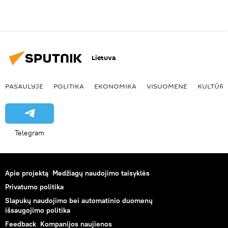
Lietuva
PASAULYJE
POLITIKA
EKONOMIKA
VISUOMENĖ
KULTŪR
Telegram
Apie projektą
Medžiagų naudojimo taisyklės
Privatumo politika
Slapukų naudojimo bei automatinio duomenų
išsaugojimo politika
Feedback
Kompanijos naujienos