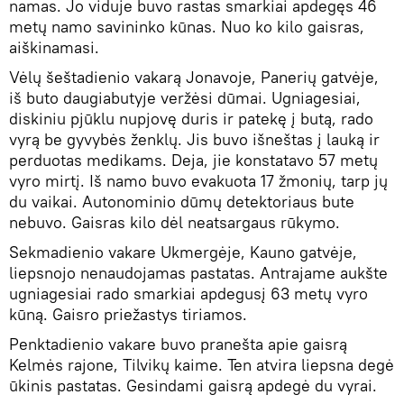
namas. Jo viduje buvo rastas smarkiai apdegęs 46
metų namo savininko kūnas. Nuo ko kilo gaisras,
aiškinamasi.
Vėlų šeštadienio vakarą Jonavoje, Panerių gatvėje,
iš buto daugiabutyje veržėsi dūmai. Ugniagesiai,
diskiniu pjūklu nupjovę duris ir patekę į butą, rado
vyrą be gyvybės ženklų. Jis buvo išneštas į lauką ir
perduotas medikams. Deja, jie konstatavo 57 metų
vyro mirtį. Iš namo buvo evakuota 17 žmonių, tarp jų
du vaikai. Autonominio dūmų detektoriaus bute
nebuvo. Gaisras kilo dėl neatsargaus rūkymo.
Sekmadienio vakare Ukmergėje, Kauno gatvėje,
liepsnojo nenaudojamas pastatas. Antrajame aukšte
ugniagesiai rado smarkiai apdegusį 63 metų vyro
kūną. Gaisro priežastys tiriamos.
Penktadienio vakare buvo pranešta apie gaisrą
Kelmės rajone, Tilvikų kaime. Ten atvira liepsna degė
ūkinis pastatas. Gesindami gaisrą apdegė du vyrai.