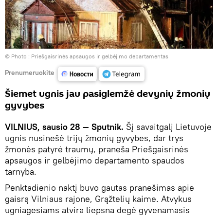
© Photo :
Priešgaisrinės apsaugos ir gelbėjimo departamentas
Prenumeruokite
Šiemet ugnis jau pasiglemžė devynių žmonių
gyvybes
VILNIUS, sausio 28 — Sputnik.
Šį savaitgalį Lietuvoje
ugnis nusinešė trijų žmonių gyvybes, dar trys
žmonės patyrė traumų, praneša Priešgaisrinės
apsaugos ir gelbėjimo departamento spaudos
tarnyba.
Penktadienio naktį buvo gautas pranešimas apie
gaisrą Vilniaus rajone, Grąžtelių kaime. Atvykus
ugniagesiams atvira liepsna degė gyvenamasis