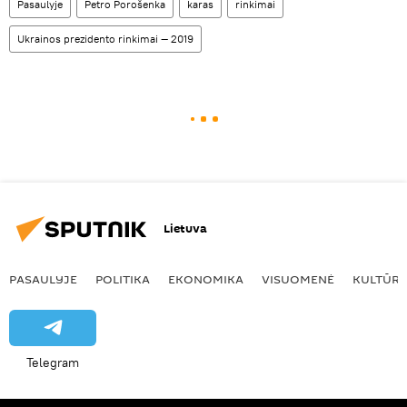
Pasaulyje
Petro Porošenka
karas
rinkimai
Ukrainos prezidento rinkimai — 2019
Lietuva
PASAULYJE
POLITIKA
EKONOMIKA
VISUOMENĖ
KULTŪR
Telegram