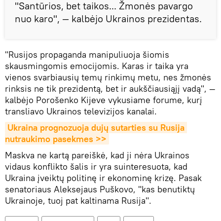
"Santūrios, bet taikos... Žmonės pavargo
nuo karo", — kalbėjo Ukrainos prezidentas.
"Rusijos propaganda manipuliuoja šiomis
skausmingomis emocijomis. Karas ir taika yra
vienos svarbiausių temų rinkimų metu, nes žmonės
rinksis ne tik prezidentą, bet ir aukščiausiąjį vadą", —
kalbėjo Porošenko Kijeve vykusiame forume, kurį
transliavo Ukrainos televizijos kanalai.
Ukraina prognozuoja dujų sutarties su Rusija 
nutraukimo pasekmes >>
Maskva ne kartą pareiškė, kad ji nėra Ukrainos
vidaus konflikto šalis ir yra suinteresuota, kad
Ukraina įveiktų politinę ir ekonominę krizę. Pasak
senatoriaus Aleksejaus Puškovo, "kas benutiktų
Ukrainoje, tuoj pat kaltinama Rusija".