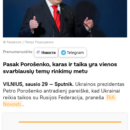
©
Facebook / Петро Порошенко
Prenumeruokite
Pasak Porošenko, karas ir taika yra vienos
svarbiausių temų rinkimų metu
VILNIUS, sausio 29 — Sputnik.
Ukrainos prezidentas
Petro Porošenko antradienį pareiškė, kad Ukrainai
reikia taikos su Rusijos Federacija, praneša
RIA 
Novosti
.