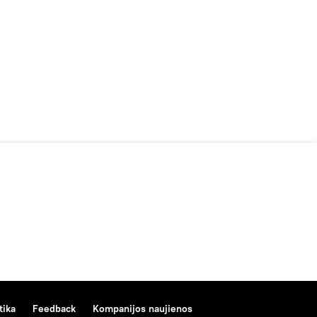
tika
Feedback
Kompanijos naujienos