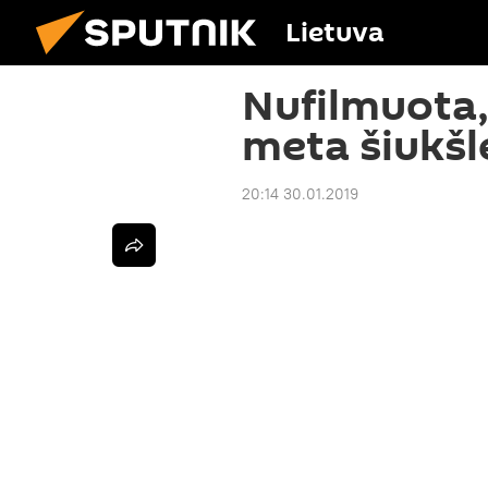
Lietuva
Nufilmuota, 
meta šiukšl
20:14 30.01.2019