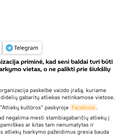
zacija priminė, kad seni baldai turi būti
arkymo vietas, o ne palikti prie šiukšlių
organizacija paskelbė vaizdo įrašą, kuriame
a didelių gabaritų atliekas netinkamose vietose.
"Atliekų kultūros" paskyroje
Facebook
.
kad negalima mesti stambiagabaričių atliekų į
, pamiškes ar kitas tam nenumatytas ir
uos atliekų tvarkymo pažeidimus gresia bauda