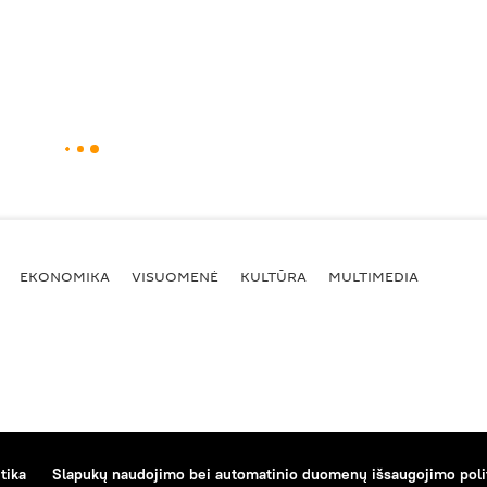
EKONOMIKA
VISUOMENĖ
KULTŪRA
MULTIMEDIA
tika
Slapukų naudojimo bei automatinio duomenų išsaugojimo poli