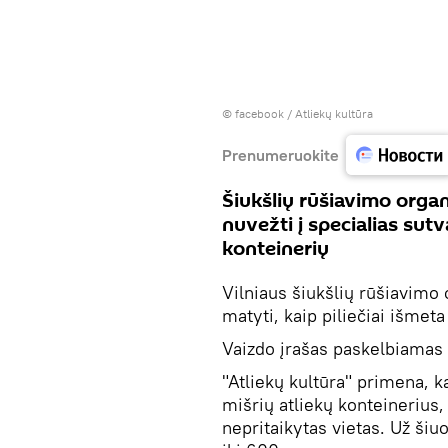
©
facebook / Atliekų kultūra
Prenumeruokite
Šiukšlių rūšiavimo organi
nuvežti į specialias sutv
konteinerių
Vilniaus šiukšlių rūšiavimo 
matyti, kaip piliečiai išmet
Vaizdo įrašas paskelbiamas 
"Atliekų kultūra" primena, 
mišrių atliekų konteinerius
nepritaikytas vietas. Už ši