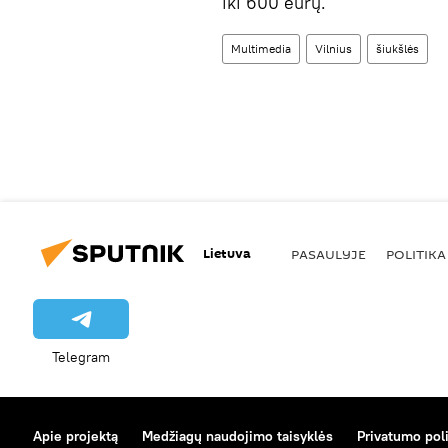
iki 600 eurų.
Multimedia
Vilnius
šiukšlės
Lietuva
PASAULYJE
POLITIKA
Telegram
Apie projektą
Medžiagų naudojimo taisyklės
Privatumo poli