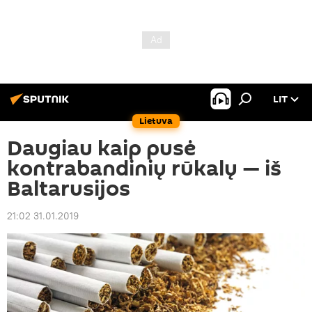
LIT
Lietuva
Daugiau kaip pusė
kontrabandinių rūkalų — iš
Baltarusijos
21:02 31.01.2019