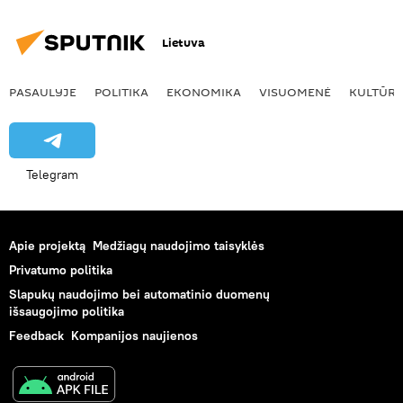
Lietuva
PASAULYJE
POLITIKA
EKONOMIKA
VISUOMENĖ
KULTŪR
Telegram
Apie projektą
Medžiagų naudojimo taisyklės
Privatumo politika
Slapukų naudojimo bei automatinio duomenų
išsaugojimo politika
Feedback
Kompanijos naujienos