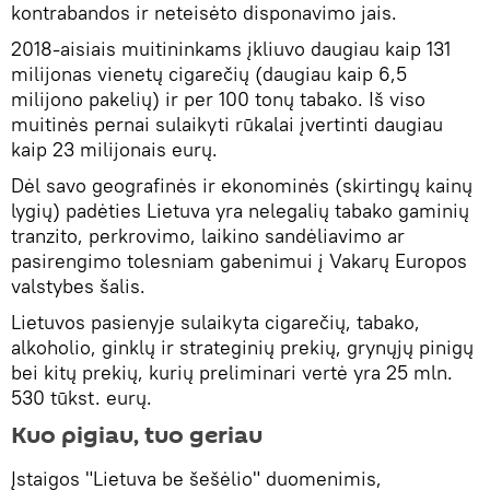
kontrabandos ir neteisėto disponavimo jais.
2018-aisiais muitininkams įkliuvo daugiau kaip 131
milijonas vienetų cigarečių (daugiau kaip 6,5
milijono pakelių) ir per 100 tonų tabako. Iš viso
muitinės pernai sulaikyti rūkalai įvertinti daugiau
kaip 23 milijonais eurų.
Dėl savo geografinės ir ekonominės (skirtingų kainų
lygių) padėties Lietuva yra nelegalių tabako gaminių
tranzito, perkrovimo, laikino sandėliavimo ar
pasirengimo tolesniam gabenimui į Vakarų Europos
valstybes šalis.
Lietuvos pasienyje sulaikyta cigarečių, tabako,
alkoholio, ginklų ir strateginių prekių, grynųjų pinigų
bei kitų prekių, kurių preliminari vertė yra 25 mln.
530 tūkst. eurų.
Kuo pigiau, tuo geriau
Įstaigos "Lietuva be šešėlio" duomenimis,