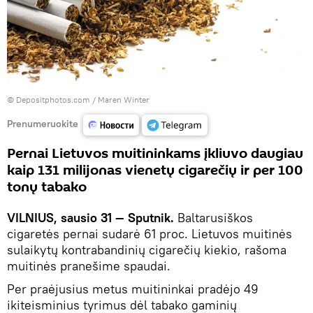
© Depositphotos.com /
Maren Winter
Prenumeruokite
Pernai Lietuvos muitininkams įkliuvo daugiau
kaip 131 milijonas vienetų cigarečių ir per 100
tonų tabako
VILNIUS, sausio 31 — Sputnik.
Baltarusiškos
cigaretės pernai sudarė 61 proc. Lietuvos muitinės
sulaikytų kontrabandinių cigarečių kiekio, rašoma
muitinės pranešime spaudai.
Per praėjusius metus muitininkai pradėjo 49
ikiteisminius tyrimus dėl tabako gaminių