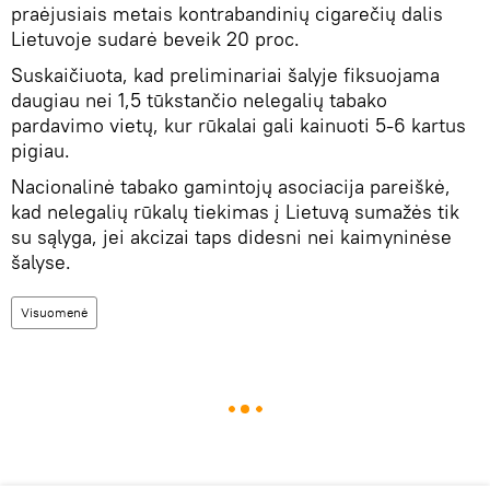
praėjusiais metais kontrabandinių cigarečių dalis
Lietuvoje sudarė beveik 20 proc.
Suskaičiuota, kad preliminariai šalyje fiksuojama
daugiau nei 1,5 tūkstančio nelegalių tabako
pardavimo vietų, kur rūkalai gali kainuoti 5-6 kartus
pigiau.
Nacionalinė tabako gamintojų asociacija pareiškė,
kad nelegalių rūkalų tiekimas į Lietuvą sumažės tik
su sąlyga, jei akcizai taps didesni nei kaimyninėse
šalyse.
Visuomenė