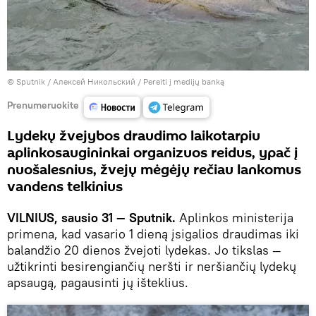
© Sputnik / Алексей Никольский
/
Pereiti į medijų banką
Prenumeruokite
Lydekų žvejybos draudimo laikotarpiu
aplinkosaugininkai organizuos reidus, ypač į
nuošalesnius, žvejų mėgėjų rečiau lankomus
vandens telkinius
VILNIUS, sausio 31 — Sputnik.
Aplinkos ministerija
primena, kad vasario 1 dieną įsigalios draudimas iki
balandžio 20 dienos žvejoti lydekas. Jo tikslas ―
užtikrinti besirengiančių neršti ir neršiančių lydekų
apsaugą, pagausinti jų išteklius.