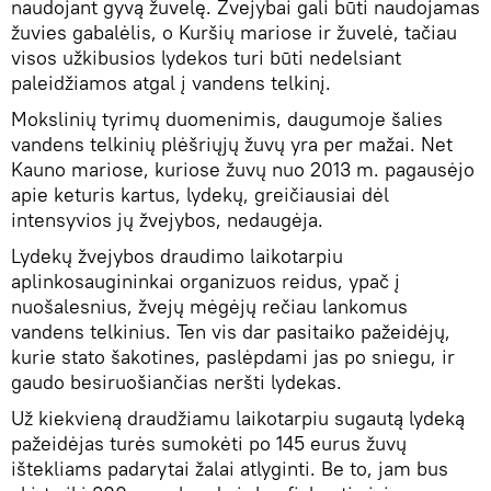
naudojant gyvą žuvelę. Žvejybai gali būti naudojamas
žuvies gabalėlis, o Kuršių mariose ir žuvelė, tačiau
visos užkibusios lydekos turi būti nedelsiant
paleidžiamos atgal į vandens telkinį.
Mokslinių tyrimų duomenimis, daugumoje šalies
vandens telkinių plėšriųjų žuvų yra per mažai. Net
Kauno mariose, kuriose žuvų nuo 2013 m. pagausėjo
apie keturis kartus, lydekų, greičiausiai dėl
intensyvios jų žvejybos, nedaugėja.
Lydekų žvejybos draudimo laikotarpiu
aplinkosaugininkai organizuos reidus, ypač į
nuošalesnius, žvejų mėgėjų rečiau lankomus
vandens telkinius. Ten vis dar pasitaiko pažeidėjų,
kurie stato šakotines, paslėpdami jas po sniegu, ir
gaudo besiruošiančias neršti lydekas.
Už kiekvieną draudžiamu laikotarpiu sugautą lydeką
pažeidėjas turės sumokėti po 145 eurus žuvų
ištekliams padarytai žalai atlyginti. Be to, jam bus