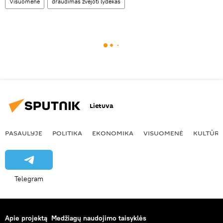
Visuomenė
draudimas žvejoti lydekas
Lietuva
PASAULYJE
POLITIKA
EKONOMIKA
VISUOMENĖ
KULTŪR
Telegram
Apie projektą
Medžiagų naudojimo taisyklės