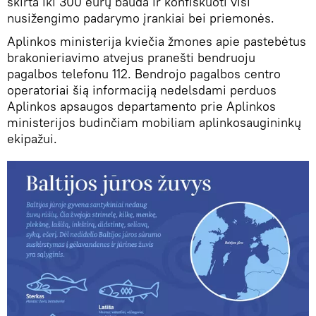
skirta iki 300 eurų bauda ir konfiskuoti visi
nusižengimo padarymo įrankiai bei priemonės.
Aplinkos ministerija kviečia žmones apie pastebėtus
brakonieriavimo atvejus pranešti bendruoju
pagalbos telefonu 112. Bendrojo pagalbos centro
operatoriai šią informaciją nedelsdami perduos
Aplinkos apsaugos departamento prie Aplinkos
ministerijos budinčiam mobiliam aplinkosaugininkų
ekipažui.