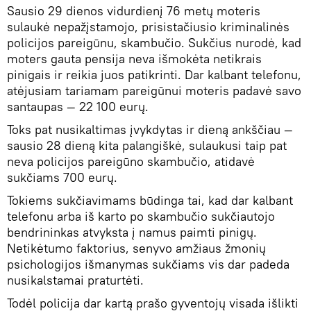
Sausio 29 dienos vidurdienį 76 metų moteris
sulaukė nepažįstamojo, prisistačiusio kriminalinės
policijos pareigūnu, skambučio. Sukčius nurodė, kad
moters gauta pensija neva išmokėta netikrais
pinigais ir reikia juos patikrinti. Dar kalbant telefonu,
atėjusiam tariamam pareigūnui moteris padavė savo
santaupas — 22 100 eurų.
Toks pat nusikaltimas įvykdytas ir dieną ankščiau —
sausio 28 dieną kita palangiškė, sulaukusi taip pat
neva policijos pareigūno skambučio, atidavė
sukčiams 700 eurų.
Tokiems sukčiavimams būdinga tai, kad dar kalbant
telefonu arba iš karto po skambučio sukčiautojo
bendrininkas atvyksta į namus paimti pinigų.
Netikėtumo faktorius, senyvo amžiaus žmonių
psichologijos išmanymas sukčiams vis dar padeda
nusikalstamai praturtėti.
Todėl policija dar kartą prašo gyventojų visada išlikti