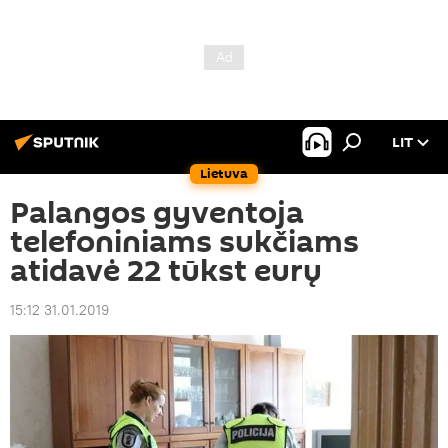
LIT
Lietuva
Palangos gyventoja
telefoniniams sukčiams
atidavė 22 tūkst eurų
15:12 31.01.2019