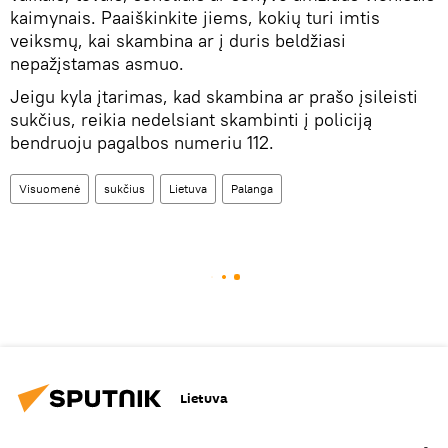
kaimynais. Paaiškinkite jiems, kokių turi imtis
veiksmų, kai skambina ar į duris beldžiasi
nepažįstamas asmuo.
Jeigu kyla įtarimas, kad skambina ar prašo įsileisti
sukčius, reikia nedelsiant skambinti į policiją
bendruoju pagalbos numeriu 112.
Visuomenė
sukčius
Lietuva
Palanga
Lietuva