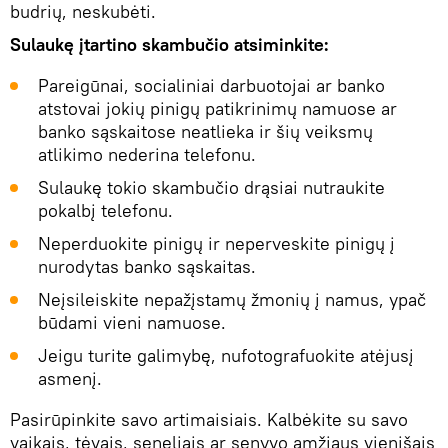
budrių, neskubėti.
Sulaukę įtartino skambučio atsiminkite:
Pareigūnai, socialiniai darbuotojai ar banko
atstovai jokių pinigų patikrinimų namuose ar
banko sąskaitose neatlieka ir šių veiksmų
atlikimo nederina telefonu.
Sulaukę tokio skambučio drąsiai nutraukite
pokalbį telefonu.
Neperduokite pinigų ir neperveskite pinigų į
nurodytas banko sąskaitas.
Neįsileiskite nepažįstamų žmonių į namus, ypač
būdami vieni namuose.
Jeigu turite galimybę, nufotografuokite atėjusį
asmenį.
Pasirūpinkite savo artimaisiais. Kalbėkite su savo
vaikais, tėvais, seneliais ar senyvo amžiaus vienišais