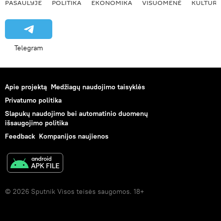
PASAULYJE
POLITIKA
EKONOMIKA
VISUOMENĖ
KULTŪR
Telegram
Apie projektą
Medžiagų naudojimo taisyklės
Privatumo politika
Slapukų naudojimo bei automatinio duomenų
išsaugojimo politika
Feedback
Kompanijos naujienos
© 2026 Sputnik Visos teisės saugomos. 18+