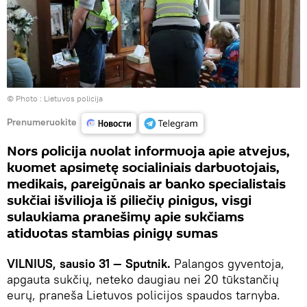
© Photo :
Lietuvos policija
Prenumeruokite
Nors policija nuolat informuoja apie atvejus,
kuomet apsimetę socialiniais darbuotojais,
medikais, pareigūnais ar banko specialistais
sukčiai išvilioja iš piliečių pinigus, visgi
sulaukiama pranešimų apie sukčiams
atiduotas stambias pinigų sumas
VILNIUS, sausio 31 — Sputnik.
Palangos gyventoja,
apgauta sukčių, neteko daugiau nei 20 tūkstančių
eurų, praneša Lietuvos policijos spaudos tarnyba.