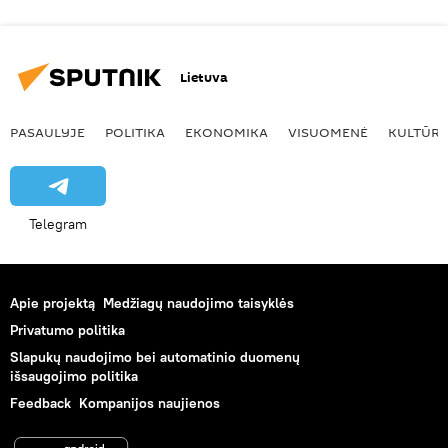
Lietuva
PASAULYJE
POLITIKA
EKONOMIKA
VISUOMENĖ
KULTŪR
Telegram
Apie projektą
Medžiagų naudojimo taisyklės
Privatumo politika
Slapukų naudojimo bei automatinio duomenų
išsaugojimo politika
Feedback
Kompanijos naujienos