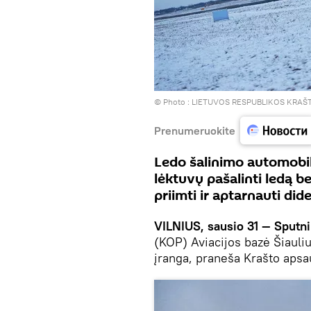
© Photo :
LIETUVOS RESPUBLIKOS KRAŠ
Prenumeruokite
Ledo šalinimo automobil
lėktuvų pašalinti ledą b
priimti ir aptarnauti did
VILNIUS, sausio 31 — Sputni
(KOP) Aviacijos bazė Šiauli
įranga, praneša Krašto apsa