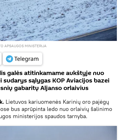
TO APSAUGOS MINISTERIJA
is galės atitinkamame aukštyje nuo
ei sudarys sąlygas KOP Aviacijos bazei
esnių gabaritų Aljanso orlaivius
k.
Lietuvos kariuomenės Karinių oro pajėgų
uose bus aprūpinta ledo nuo orlaivių šalinimo
ugos ministerijos spaudos tarnyba.