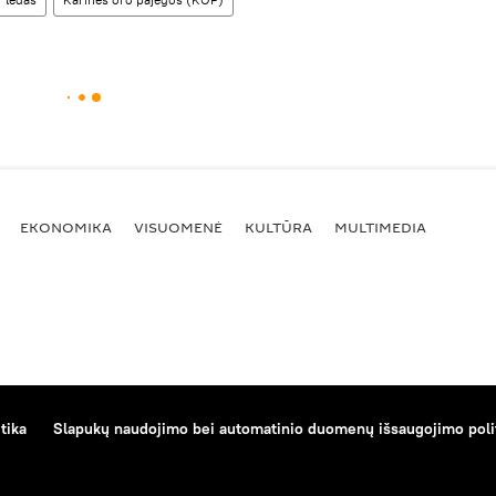
EKONOMIKA
VISUOMENĖ
KULTŪRA
MULTIMEDIA
tika
Slapukų naudojimo bei automatinio duomenų išsaugojimo poli