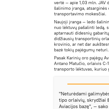
vertė — apie 1,03 mln. JAV d
šalinimo įranga, atsarginės d
transportavimo mokesčiai.
Naujoji įranga — ledo šalin
nuo lėktuvų pašalinti ledą, 
aptarnauti didesnių gabaritų
didžiausių transportinių orlai
krovinio, ar net dar aukšte
bazė tokių pajėgumų neturi.
Pasak Karinių oro pajėgų Av
Antano Matučio, orlaivis C-1
transporto lėktuvas, kuriuo
"Neturėdami galimybės
tipo orlaivių, skrydžiai 
Aviacijos bazę", — sako