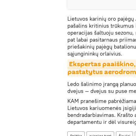
Lietuvos karinių oro pajėg
pašalins kritinius trūkumus 
operacijas šaltuoju sezonu, 
pat labai pasitarnaus priima
priešakinių pajėgų batalionu
sąjungininkų orlaivius.
Ekspertas paaiškino, 
pastatytus aerodrom
Ledo šalinimo įrangą planuoj
dvejus — dvejus su puse me
KAM pranešime pabrėžiama, 
Lietuvos kariuomenės įsigij
bendradarbiavimas. Krašto 
departamentu ir dėl visureig
Politika
aviacijos bazė
Šiauliai