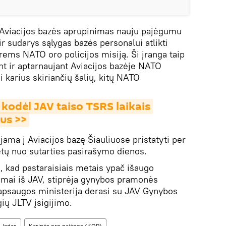
ų Aviacijos bazės aprūpinimas nauju pajėgumu
ir sudarys sąlygas bazės personalui atlikti
rems NATO oro policijos misiją. Ši įranga taip
nt ir aptarnaujant Aviacijos bazėje NATO
i karius skiriančių šalių, kitų NATO
kodėl JAV taiso TSRS laikais 
us >>
ama į Aviacijos bazę Šiauliuose pristatyti per
tų nuo sutarties pasirašymo dienos.
kad pastaraisiais metais ypač išaugo
imai iš JAV, stiprėja gynybos pramonės
apsaugos ministerija derasi su JAV Gynybos
ių JLTV įsigijimo.
ledas
Karinės oro pajėgos (KOP)