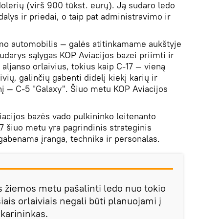
olerių (virš 900 tūkst. eurų). Ją sudaro ledo
alys ir priedai, o taip pat administravimo ir
imo automobilis — galės atitinkamame aukštyje
sudarys sąlygas KOP Aviacijos bazei priimti ir
 aljanso orlaivius, tokius kaip C-17 — vieną
vių, galinčių gabenti didelį kiekį karių ir
snį — C-5 "Galaxy". Šiuo metu KOP Aviacijos
iacijos bazės vado pulkininko leitenanto
7 šiuo metu yra pagrindinis strateginis
 gabenama įranga, technika ir personalas.
 žiemos metu pašalinti ledo nuo tokio
šiais orlaiviais negali būti planuojami į
 karininkas.