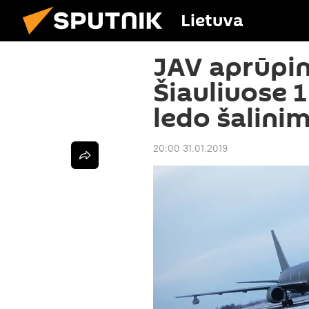
Lietuva
JAV aprūpin
Šiauliuose 1
ledo šalini
20:00 31.01.2019