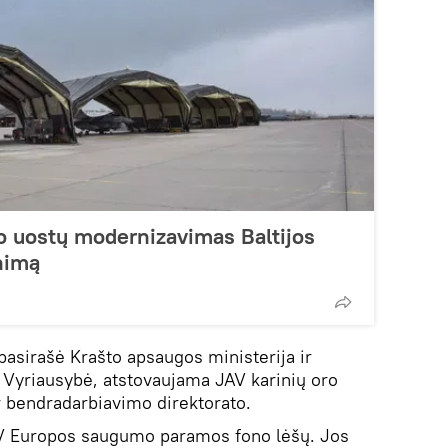
ro uostų modernizavimas Baltijos
inimą
i pasirašė Krašto apsaugos ministerija ir
 Vyriausybė, atstovaujama JAV karinių oro
bendradarbiavimo direktorato.
AV Europos saugumo paramos fono lėšų. Jos