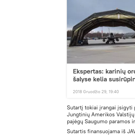
Ekspertas: karinių o
šalyse kelia susirūp
2018 Gruodžio 29, 19:40
Sutartį tokiai įrangai įsigyt
Jungtinių Amerikos Valstijų
pajėgų Saugumo paramos ir 
Sutartis finansuojama iš J