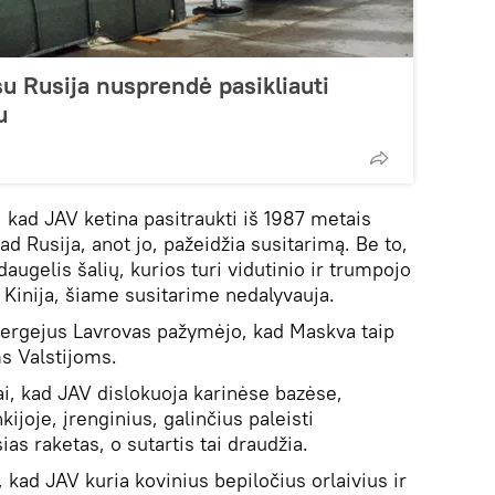
su Rusija nusprendė pasikliauti
u
kad JAV ketina pasitraukti iš 1987 metais
ad Rusija, anot jo, pažeidžia susitarimą. Be to,
ugelis šalių, kurios turi vidutinio ir trumpojo
 Kinija, šiame susitarime nedalyvauja.
Sergejus Lavrovas pažymėjo, kad Maskva taip
s Valstijoms.
ai, kad JAV dislokuoja karinėse bazėse,
ijoje, įrenginius, galinčius paleisti
s raketas, o sutartis tai draudžia.
, kad JAV kuria kovinius bepiločius orlaivius ir