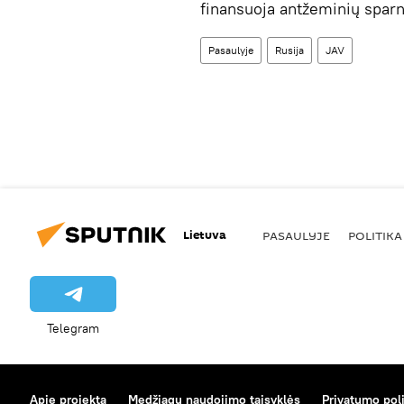
finansuoja antžeminių sparn
Pasaulyje
Rusija
JAV
Lietuva
PASAULYJE
POLITIKA
Telegram
Apie projektą
Medžiagų naudojimo taisyklės
Privatumo poli