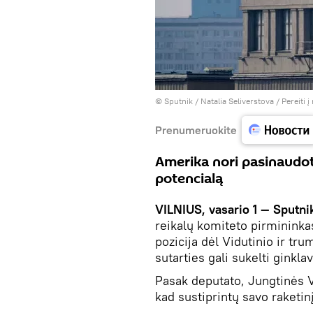
© Sputnik / Natalia Seliverstova
/
Pereiti 
Prenumeruokite
Amerika nori pasinaudoti
potencialą
VILNIUS, vasario 1 ― Sputni
reikalų komiteto pirmininka
pozicija dėl Vidutinio ir tr
sutarties gali sukelti ginkl
Pasak deputato, Jungtinės Va
kad sustiprintų savo raketin