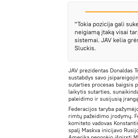
"Tokia pozicija gali suke
neigiamą įtaką visai ta
sistemai. JAV kelia gr
Sluckis.
JAV prezidentas Donaldas T
sustabdys savo įsipareigoji
sutarties procesas baigsis 
laikytis sutarties, sunaikin
paleidimo ir susijusią įrangą
Federacijos taryba pažymėjo
rimtų pažeidimo įrodymų. Fe
komiteto vadovas Konstanti
spalį Maskva inicijavo Rusij
Amerika nenorėjo išgirsti M