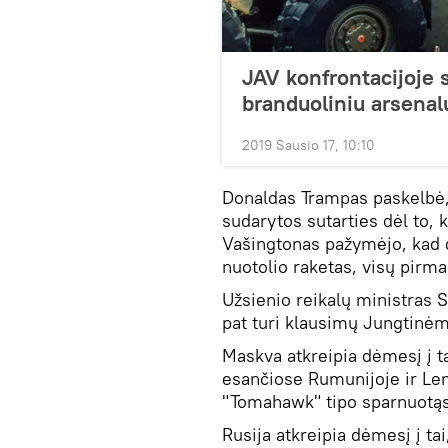
JAV konfrontacijoje 
branduoliniu arsenal
2019 Sausio 17, 10:10
Donaldas Trampas paskelbė, 
sudarytos sutarties dėl to, k
Vašingtonas pažymėjo, kad da
nuotolio raketas, visų pirma
Užsienio reikalų ministras 
pat turi klausimų Jungtinėm
Maskva atkreipia dėmesį į t
esančiose Rumunijoje ir Lenk
"Tomahawk" tipo sparnuotąsia
Rusija atkreipia dėmesį į tai