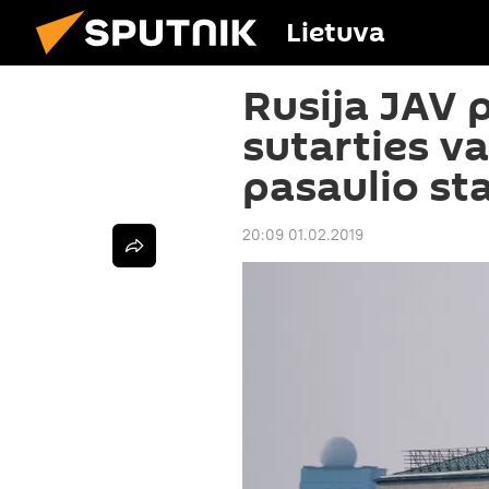
Lietuva
Rusija JAV 
sutarties v
pasaulio st
20:09 01.02.2019