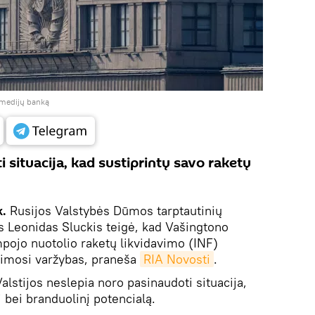
į medijų banką
 situacija, kad sustiprintų savo raketų
k.
Rusijos Valstybės Dūmos tarptautinių
s Leonidas Sluckis teigė, kad Vašingtono
umpojo nuotolio raketų likvidavimo (INF)
avimosi varžybas, praneša
RIA Novosti
.
lstijos neslepia noro pasinaudoti situacija,
į bei branduolinį potencialą.