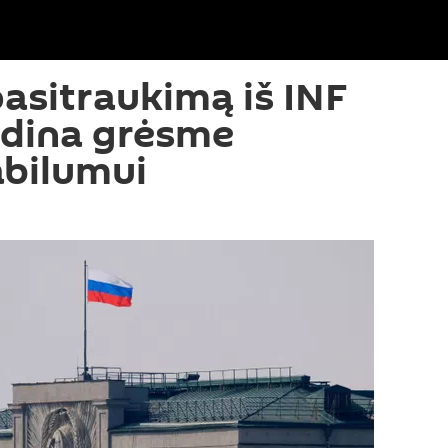
pasitraukimą iš INF
adina grėsme
abilumui