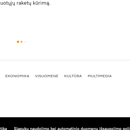
uotųjų raketų kūrimą.
EKONOMIKA
VISUOMENĖ
KULTŪRA
MULTIMEDIA
tika
Slapukų naudojimo bei automatinio duomenų išsaugojimo poli