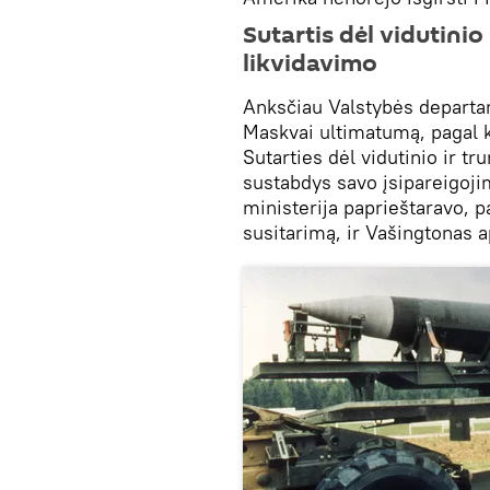
Sutartis dėl vidutinio
likvidavimo
Anksčiau Valstybės depart
Maskvai ultimatumą, pagal ku
Sutarties dėl vidutinio ir t
sustabdys savo įsipareigoji
ministerija paprieštaravo, 
susitarimą, ir Vašingtonas ap