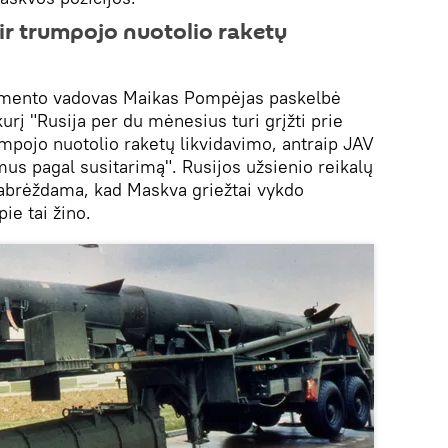
 ir trumpojo nuotolio raketų
amento vadovas Maikas Pompėjas paskelbė
rį "Rusija per du mėnesius turi grįžti prie
rumpojo nuotolio raketų likvidavimo, antraip JAV
mus pagal susitarimą". Rusijos užsienio reikalų
pabrėždama, kad Maskva griežtai vykdo
ie tai žino.