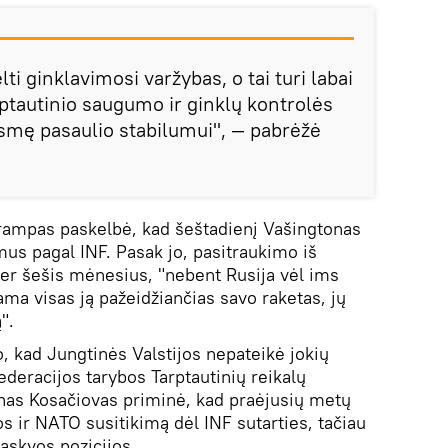
lti ginklavimosi varžybas, o tai turi labai
rptautinio saugumo ir ginklų kontrolės
ėsmę pasaulio stabilumui", ― pabrėžė
rampas paskelbė, kad šeštadienį Vašingtonas
mus pagal INF. Pasak jo, pasitraukimo iš
per šešis mėnesius, "nebent Rusija vėl ims
dama visas ją pažeidžiančias savo raketas, jų
".
, kad Jungtinės Valstijos nepateikė jokių
deracijos tarybos Tarptautinių reikalų
nas Kosačiovas priminė, kad praėjusių metų
os ir NATO susitikimą dėl INF sutarties, tačiau
askvos pozicijos.