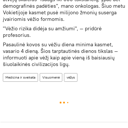
demografinės padėties", mano onkologas. Šiuo metu
Vokietijoje kasmet pusė milijono žmonių suserga
įvairiomis vėžio formomis.
"Vėžio rizika didėja su amžiumi", — pridūrė
profesorius.
Pasaulinė kovos su vėžiu diena minima kasmet,
vasario 4 dieną. Šios tarptautinės dienos tikslas —
informuoti apie vėžį kaip apie vieną iš baisiausių
šiuolaikinės civilizacijos ligų.
Medicina ir sveikata
Visuomenė
vėžys