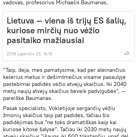
vadovas, profesorius Michaelis Baumanas.
Lietuva ― viena iš trijų ES šalių,
kuriose mirčių nuo vėžio
pasitaiko mažiausiai
2018 Lapkričio 23, 16:15
"Taip, deja, mes pamatysime, kad per ateinančius
kelerius metus ir dešimtmečius visame pasaulyje
pastebimai padidės vėžio atvejų skaičius. Iki 2040
metų naujų atvejų skaičius beveik padvigubės", —
pareiškė Baumanas.
Pasak specialisto, Vokietijoje sergančių vėžiu
žmonių skaičius taip pat padidės, tačiau šis
padidėjimas bus "ne toks dramatiškas kaip kai
kuriose kitose šalyse". Tačiau iki 2030 metų naujų
atvejų skaičius "išaugs iki 600 tūkstančių, ypač dėl