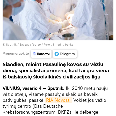
© Sputnik / Варвара Гертье
/
Pereiti į medijų banką
Prenumeruokite
Šiandien, minint Pasaulinę kovos su vėžiu
dieną, specialistai primena, kad tai yra viena
iš baisiausių šiuolaikinės civilizacijos ligų
VILNIUS, vasario 4 — Sputnik.
Iki 2040 metų naujų
vėžio atvejų visame pasaulyje skaičius beveik
padvigubės, pasakė
RIA Novosti
Vokietijos vėžio
tyrimų centro (Das Deutsche
Krebsforschungszentrum, DKFZ) Heidelberge