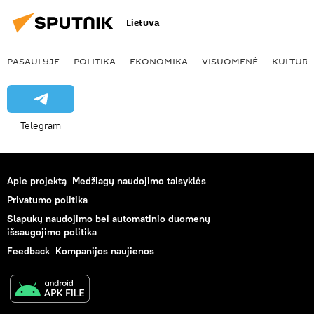
Lietuva
PASAULYJE
POLITIKA
EKONOMIKA
VISUOMENĖ
KULTŪR
Telegram
Apie projektą
Medžiagų naudojimo taisyklės
Privatumo politika
Slapukų naudojimo bei automatinio duomenų
išsaugojimo politika
Feedback
Kompanijos naujienos