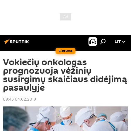
LIT
Lietuva
Vokiečių onkologas
prognozuoja vėžinių
susirgimų skaičiaus didėjimą
pasaulyje
09:46 04.02.2019