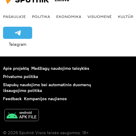
PASAULYJE
POLITIKA
EKONOMIKA
VISUOMENĖ
KULTŪR
Telegram
Apie projektą
Medžiagų naudojimo taisyklės
Privatumo politika
Slapukų naudojimo bei automatinio duomenų
išsaugojimo politika
Feedback
Kompanijos naujienos
© 2026 Sputnik Visos teisės saugomos. 18+