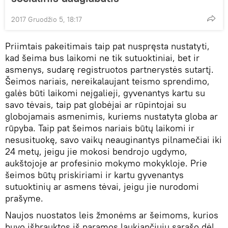
2017 Gruodžio 5, 18:17
Priimtais pakeitimais taip pat nuspręsta nustatyti,
kad šeima bus laikomi ne tik sutuoktiniai, bet ir
asmenys, sudarę registruotos partnerystės sutartį.
Šeimos nariais, nereikalaujant teismo sprendimo,
galės būti laikomi neįgalieji, gyvenantys kartu su
savo tėvais, taip pat globėjai ar rūpintojai su
globojamais asmenimis, kuriems nustatyta globa ar
rūpyba. Taip pat šeimos nariais būtų laikomi ir
nesusituokę, savo vaikų neauginantys pilnamečiai iki
24 metų, jeigu jie mokosi bendrojo ugdymo,
aukštojoje ar profesinio mokymo mokykloje. Prie
šeimos būtų priskiriami ir kartu gyvenantys
sutuoktinių ar asmens tėvai, jeigu jie nurodomi
prašyme.
Naujos nuostatos leis žmonėms ar šeimoms, kurios
buvo išbrauktos iš paramos laukiančiųjų sąrašo dėl