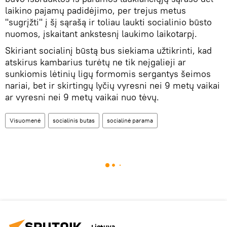
laikino pajamų padidėjimo, per trejus metus
"sugrįžti" į šį sąrašą ir toliau laukti socialinio būsto
nuomos, įskaitant ankstesnį laukimo laikotarpį.
Skiriant socialinį būstą bus siekiama užtikrinti, kad
atskirus kambarius turėtų ne tik neįgalieji ar
sunkiomis lėtinių ligų formomis sergantys šeimos
nariai, bet ir skirtingų lyčių vyresni nei 9 metų vaikai
ar vyresni nei 9 metų vaikai nuo tėvų.
Visuomenė
socialinis butas
socialinė parama
Lietuva