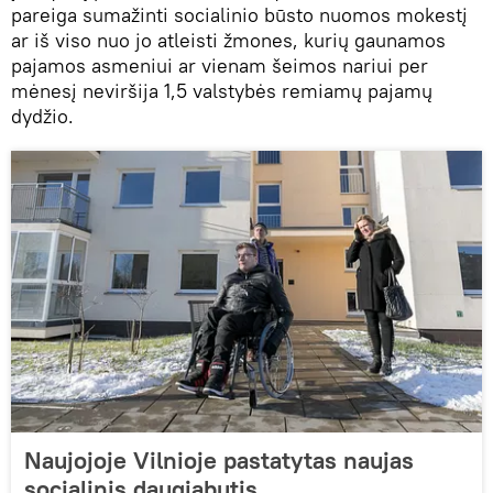
pareiga sumažinti socialinio būsto nuomos mokestį
ar iš viso nuo jo atleisti žmones, kurių gaunamos
pajamos asmeniui ar vienam šeimos nariui per
mėnesį neviršija 1,5 valstybės remiamų pajamų
dydžio.
Naujojoje Vilnioje pastatytas naujas
socialinis daugiabutis