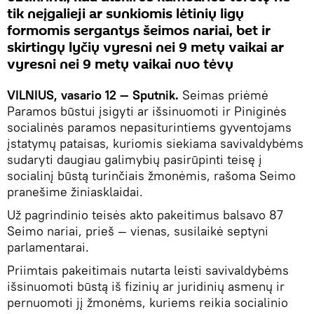
tik neįgalieji ar sunkiomis lėtinių ligų
formomis sergantys šeimos nariai, bet ir
skirtingų lyčių vyresni nei 9 metų vaikai ar
vyresni nei 9 metų vaikai nuo tėvų
VILNIUS, vasario 12 — Sputnik.
Seimas priėmė
Paramos būstui įsigyti ar išsinuomoti ir Piniginės
socialinės paramos nepasiturintiems gyventojams
įstatymų pataisas, kuriomis siekiama savivaldybėms
sudaryti daugiau galimybių pasirūpinti teisę į
socialinį būstą turinčiais žmonėmis, rašoma Seimo
pranešime žiniasklaidai.
Už pagrindinio teisės akto pakeitimus balsavo 87
Seimo nariai, prieš — vienas, susilaikė septyni
parlamentarai.
Priimtais pakeitimais nutarta leisti savivaldybėms
išsinuomoti būstą iš fizinių ar juridinių asmenų ir
pernuomoti jį žmonėms, kuriems reikia socialinio