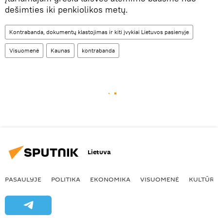
dešimties iki penkiolikos metų.
Kontrabanda, dokumentų klastojimas ir kiti įvykiai Lietuvos pasienyje
Visuomenė
Kaunas
kontrabanda
Lietuva
PASAULYJE
POLITIKA
EKONOMIKA
VISUOMENĖ
KULTŪR