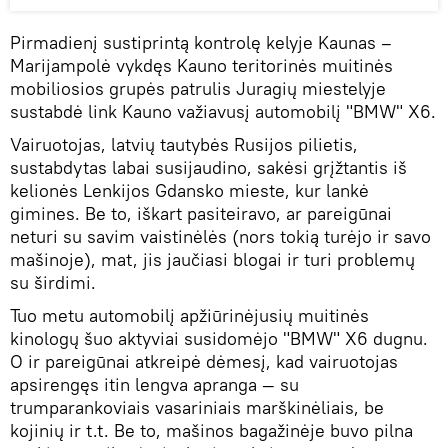
Pirmadienį sustiprintą kontrolę kelyje Kaunas –
Marijampolė vykdęs Kauno teritorinės muitinės
mobiliosios grupės patrulis Juragių miestelyje
sustabdė link Kauno važiavusį automobilį "BMW" X6.
Vairuotojas, latvių tautybės Rusijos pilietis,
sustabdytas labai susijaudino, sakėsi grįžtantis iš
kelionės Lenkijos Gdansko mieste, kur lankė
gimines. Be to, iškart pasiteiravo, ar pareigūnai
neturi su savim vaistinėlės (nors tokią turėjo ir savo
mašinoje), mat, jis jaučiasi blogai ir turi problemų
su širdimi.
Tuo metu automobilį apžiūrinėjusių muitinės
kinologų šuo aktyviai susidomėjo "BMW" X6 dugnu.
O ir pareigūnai atkreipė dėmesį, kad vairuotojas
apsirengęs itin lengva apranga — su
trumparankoviais vasariniais marškinėliais, be
kojinių ir t.t. Be to, mašinos bagažinėje buvo pilna