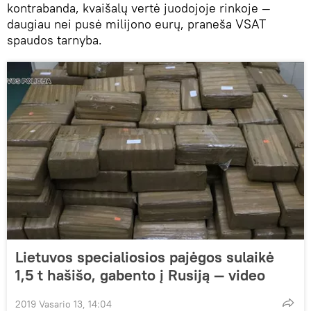
kontrabanda, kvaišalų vertė juodojoje rinkoje —
daugiau nei pusė milijono eurų, praneša VSAT
spaudos tarnyba.
Lietuvos specialiosios pajėgos sulaikė
1,5 t hašišo, gabento į Rusiją — video
2019 Vasario 13, 14:04