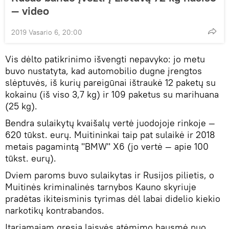
— video
2019 Vasario 6, 20:00
Vis dėlto patikrinimo išvengti nepavyko: jo metu
buvo nustatyta, kad automobilio dugne įrengtos
slėptuvės, iš kurių pareigūnai ištraukė 12 paketų su
kokainu (iš viso 3,7 kg) ir 109 paketus su marihuana
(25 kg).
Bendra sulaikytų kvaišalų vertė juodojoje rinkoje —
620 tūkst. eurų. Muitininkai taip pat sulaikė ir 2018
metais pagamintą "BMW" X6 (jo vertė — apie 100
tūkst. eurų).
Dviem paroms buvo sulaikytas ir Rusijos pilietis, o
Muitinės kriminalinės tarnybos Kauno skyriuje
pradėtas ikiteisminis tyrimas dėl labai didelio kiekio
narkotikų kontrabandos.
Įtariamajam gresia laisvės atėmimo bausmė nuo