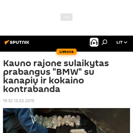
LIT
Lietuva
Kauno rajone sulaikytas
prabangus "BMW" su
kanapių ir kokaino
kontrabanda
19:32 13.02.2019