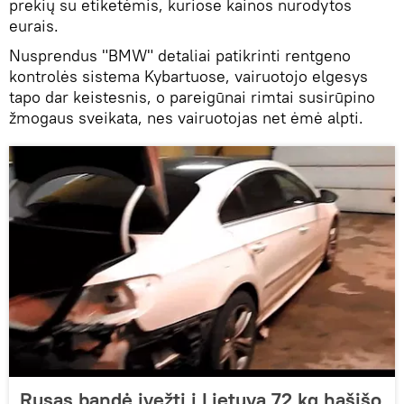
prekių su etiketėmis, kuriose kainos nurodytos
eurais.
Nusprendus "BMW" detaliai patikrinti rentgeno
kontrolės sistema Kybartuose, vairuotojo elgesys
tapo dar keistesnis, o pareigūnai rimtai susirūpino
žmogaus sveikata, nes vairuotojas net ėmė alpti.
Rusas bandė įvežti į Lietuvą 72 kg hašišo