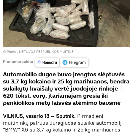
© Photo :
LIETUVOS RESPUBLIKOS MUITINĖ
Prenumeruokite
Automobilio dugne buvo įrengtos slėptuvės
su 3,7 kg kokaino ir 25 kg marihuanos, bendra
sulaikytų kvaišalų vertė juodojoje rinkoje —
620 tūkst. eurų, įtariamajam gresia iki
penkiolikos metų laisvės atėmimo bausmė
VILNIUS, vasario 13 — Sputnik.
Pirmadienį
muitininkų patrulis Juragiuose sulaikė automobilį
"BMW" X6 su 3,7 kg kokaino ir 25 kg marihuanos