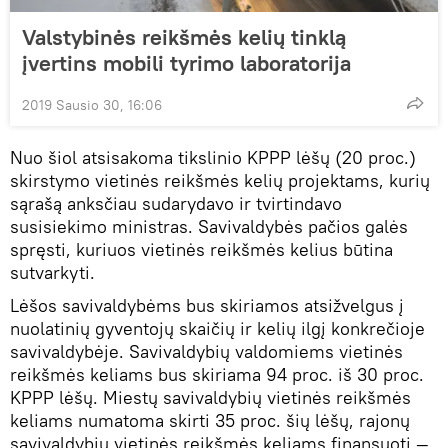
Valstybinės reikšmės kelių tinklą
įvertins mobili tyrimo laboratorija
2019 Sausio 30, 16:06
Nuo šiol atsisakoma tikslinio KPPP lėšų (20 proc.)
skirstymo vietinės reikšmės kelių projektams, kurių
sąrašą anksčiau sudarydavo ir tvirtindavo
susisiekimo ministras. Savivaldybės pačios galės
spręsti, kuriuos vietinės reikšmės kelius būtina
sutvarkyti.
Lėšos savivaldybėms bus skiriamos atsižvelgus į
nuolatinių gyventojų skaičių ir kelių ilgį konkrečioje
savivaldybėje. Savivaldybių valdomiems vietinės
reikšmės keliams bus skiriama 94 proc. iš 30 proc.
KPPP lėšų. Miestų savivaldybių vietinės reikšmės
keliams numatoma skirti 35 proc. šių lėšų, rajonų
savivaldybių vietinės reikšmės keliams finansuoti —