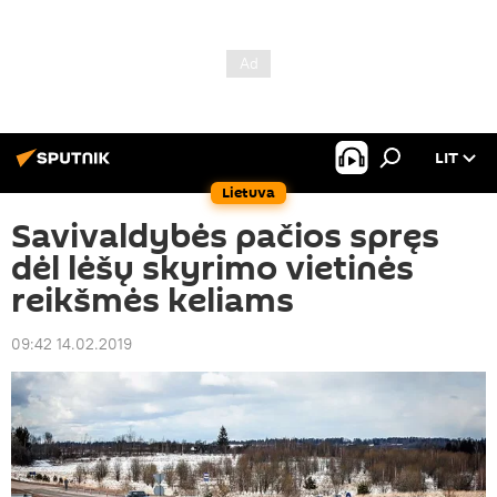
LIT
Lietuva
Savivaldybės pačios spręs
dėl lėšų skyrimo vietinės
reikšmės keliams
09:42 14.02.2019