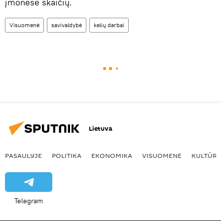
įmonėse skaičių.
Visuomenė
savivaldybė
kelių darbai
Lietuva
PASAULYJE
POLITIKA
EKONOMIKA
VISUOMENĖ
KULTŪR
Telegram