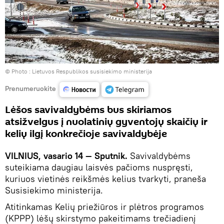
© Photo :
Lietuvos Respublikos susisiekimo ministerija
Prenumeruokite
Lėšos savivaldybėms bus skiriamos
atsižvelgus į nuolatinių gyventojų skaičių ir
kelių ilgį konkrečioje savivaldybėje
VILNIUS, vasario 14 — Sputnik.
Savivaldybėms
suteikiama daugiau laisvės pačioms nuspręsti,
kuriuos vietinės reikšmės kelius tvarkyti, praneša
Susisiekimo ministerija.
Atitinkamas Kelių priežiūros ir plėtros programos
(KPPP) lėšų skirstymo pakeitimams trečiadienį