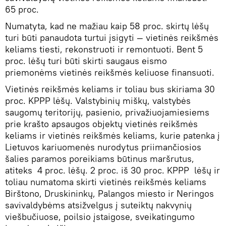
65 proc.
Numatyta, kad ne mažiau kaip 58 proc. skirtų lėšų
turi būti panaudota turtui įsigyti — vietinės reikšmės
keliams tiesti, rekonstruoti ir remontuoti. Bent 5
proc. lėšų turi būti skirti saugaus eismo
priemonėms vietinės reikšmės keliuose finansuoti.
Vietinės reikšmės keliams ir toliau bus skiriama 30
proc. KPPP lėšų. Valstybinių miškų, valstybės
saugomų teritorijų, pasienio, privažiuojamiesiems
prie krašto apsaugos objektų vietinės reikšmės
keliams ir vietinės reikšmės keliams, kurie patenka į
Lietuvos kariuomenės nurodytus priimančiosios
šalies paramos poreikiams būtinus maršrutus,
atiteks 4 proc. lėšų. 2 proc. iš 30 proc. KPPP lėšų ir
toliau numatoma skirti vietinės reikšmės keliams
Birštono, Druskininkų, Palangos miesto ir Neringos
savivaldybėms atsižvelgus į suteiktų nakvynių
viešbučiuose, poilsio įstaigose, sveikatingumo