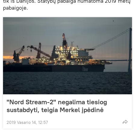
tik iš Danijos. Statybų pabaiga numatoma 2019 metų
pabaigoje.
"Nord Stream-2" negalima tiesiog
sustabdyti, teigia Merkel įpėdinė
2019 Vasario 14, 12:57