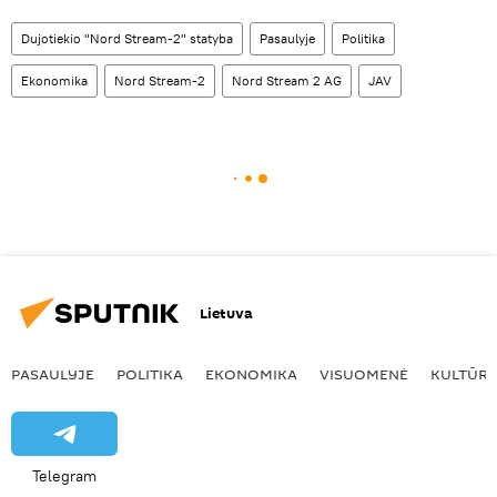
Dujotiekio "Nord Stream-2" statyba
Pasaulyje
Politika
Ekonomika
Nord Stream-2
Nord Stream 2 AG
JAV
Lietuva
PASAULYJE
POLITIKA
EKONOMIKA
VISUOMENĖ
KULTŪR
Telegram