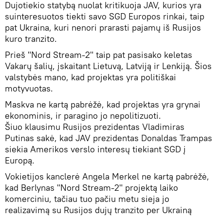
Dujotiekio statybą nuolat kritikuoja JAV, kurios yra
suinteresuotos tiekti savo SGD Europos rinkai, taip
pat Ukraina, kuri nenori prarasti pajamų iš Rusijos
kuro tranzito.
Prieš "Nord Stream-2" taip pat pasisako keletas
Vakarų šalių, įskaitant Lietuvą, Latviją ir Lenkiją. Šios
valstybės mano, kad projektas yra politiškai
motyvuotas.
Maskva ne kartą pabrėžė, kad projektas yra grynai
ekonominis, ir paragino jo nepolitizuoti.
Šiuo klausimu Rusijos prezidentas Vladimiras
Putinas sakė, kad JAV prezidentas Donaldas Trampas
siekia Amerikos verslo interesų tiekiant SGD į
Europą.
Vokietijos kanclerė Angela Merkel ne kartą pabrėžė,
kad Berlynas "Nord Stream-2" projektą laiko
komerciniu, tačiau tuo pačiu metu sieja jo
realizavimą su Rusijos dujų tranzito per Ukrainą