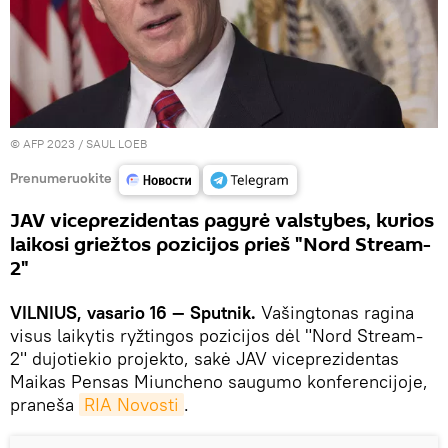
© AFP 2023 / SAUL LOEB
Prenumeruokite
JAV viceprezidentas pagyrė valstybes, kurios
laikosi griežtos pozicijos prieš "Nord Stream-
2"
VILNIUS, vasario 16 — Sputnik.
Vašingtonas ragina
visus laikytis ryžtingos pozicijos dėl "Nord Stream-
2" dujotiekio projekto, sakė JAV viceprezidentas
Maikas Pensas Miuncheno saugumo konferencijoje,
praneša
RIA Novosti
.