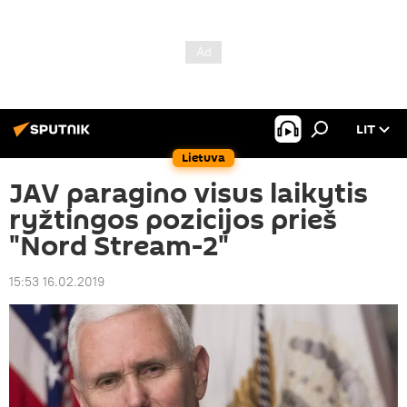
LIT
Lietuva
JAV paragino visus laikytis
ryžtingos pozicijos prieš
"Nord Stream-2"
15:53 16.02.2019