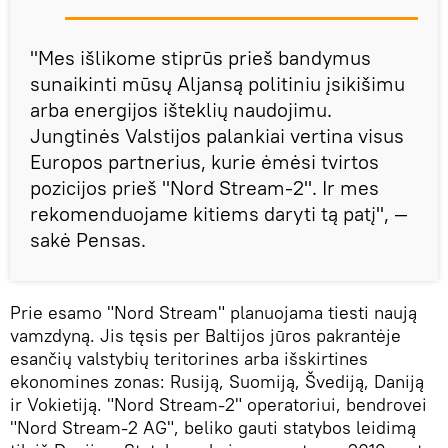
"Mes išlikome stiprūs prieš bandymus
sunaikinti mūsų Aljansą politiniu įsikišimu
arba energijos išteklių naudojimu.
Jungtinės Valstijos palankiai vertina visus
Europos partnerius, kurie ėmėsi tvirtos
pozicijos prieš "Nord Stream-2". Ir mes
rekomenduojame kitiems daryti tą patį", —
sakė Pensas.
Prie esamo "Nord Stream" planuojama tiesti naują
vamzdyną. Jis tęsis per Baltijos jūros pakrantėje
esančių valstybių teritorines arba išskirtines
ekonomines zonas: Rusiją, Suomiją, Švediją, Daniją
ir Vokietiją. "Nord Stream-2" operatoriui, bendrovei
"Nord Stream-2 AG", beliko gauti statybos leidimą