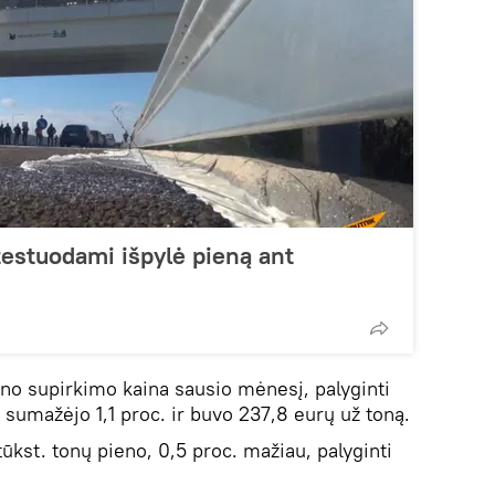
otestuodami išpylė pieną ant
eno supirkimo kaina sausio mėnesį, palyginti
sumažėjo 1,1 proc. ir buvo 237,8 eurų už toną.
ūkst. tonų pieno, 0,5 proc. mažiau, palyginti