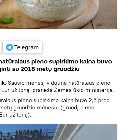
natūralaus pieno supirkimo kaina buvo
ginti su 2018 metų gruodžiu
ik.
Sausio mėnesį vidutinė natūralaus pieno
Eur už toną, praneša Žemės ūkio ministerija.
ralaus pieno supirkimo kaina buvo 2,5 proc.
 metų gruodžio mėnesiu (gruodį pieno
Eur už toną).