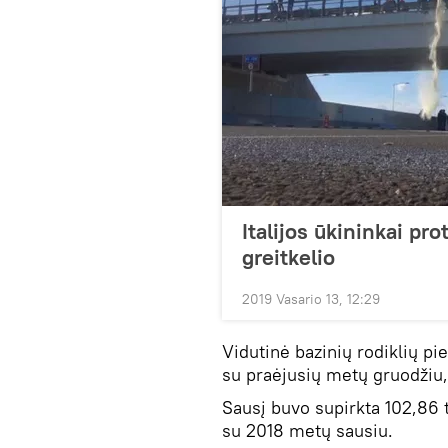
Italijos ūkininkai pr
greitkelio
2019 Vasario 13, 12:29
Vidutinė bazinių rodiklių pi
su praėjusių metų gruodžiu, 
Sausį buvo supirkta 102,86 t
su 2018 metų sausiu.