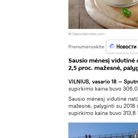
© Depositphotos.com
Prenumeruokite
Sausio mėnesį vidutinė 
2,5 proc. mažesnė, paly
VILNIUS, vasario 18 — Sputn
supirkimo kaina buvo 306,0 
Sausio mėnesį vidutinė natū
mažesnė, palyginti su 2018
supirkimo kaina buvo 313,8 