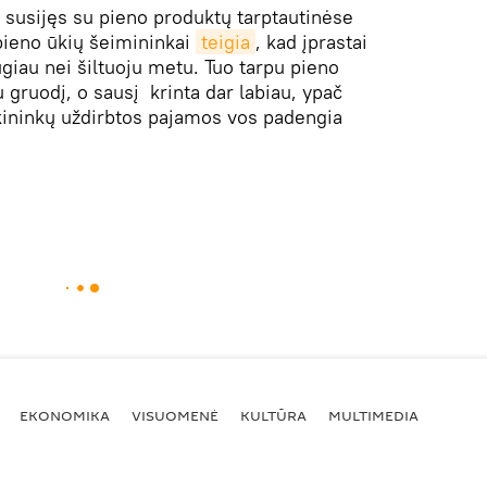
 susijęs su pieno produktų tarptautinėse
pieno ūkių šeimininkai
teigia
, kad įprastai
iau nei šiltuoju metu. Tuo tarpu pieno
 gruodį, o sausį krinta dar labiau, ypač
ininkų uždirbtos pajamos vos padengia
EKONOMIKA
VISUOMENĖ
KULTŪRA
MULTIMEDIA