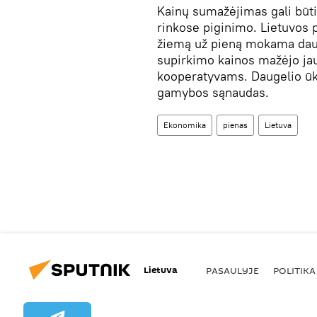
Kainų sumažėjimas gali būti
rinkose piginimo. Lietuvos 
žiemą už pieną mokama daug
supirkimo kainos mažėjo jau
kooperatyvams. Daugelio ūk
gamybos sąnaudas.
Ekonomika
pienas
Lietuva
Lietuva
PASAULYJE
POLITIKA