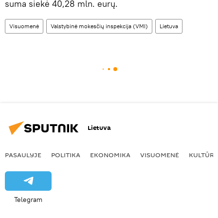
suma siekė 40,28 mln. eurų.
Visuomenė
Valstybinė mokesčių inspekcija (VMI)
Lietuva
Lietuva
PASAULYJE
POLITIKA
EKONOMIKA
VISUOMENĖ
KULTŪR
Telegram