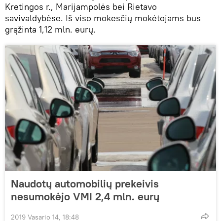
Kretingos r., Marijampolės bei Rietavo
savivaldybėse. Iš viso mokesčių mokėtojams bus
grąžinta 1,12 mln. eurų.
Naudotų automobilių prekeivis
nesumokėjo VMI 2,4 mln. eurų
2019 Vasario 14, 18:48