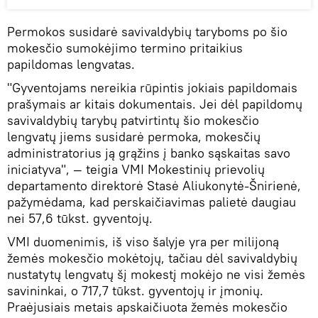
Permokos susidarė savivaldybių taryboms po šio
mokesčio sumokėjimo termino pritaikius
papildomas lengvatas.
"Gyventojams nereikia rūpintis jokiais papildomais
prašymais ar kitais dokumentais. Jei dėl papildomų
savivaldybių tarybų patvirtintų šio mokesčio
lengvatų jiems susidarė permoka, mokesčių
administratorius ją grąžins į banko sąskaitas savo
iniciatyva", — teigia VMI Mokestinių prievolių
departamento direktorė Stasė Aliukonytė-Šnirienė,
pažymėdama, kad perskaičiavimas palietė daugiau
nei 57,6 tūkst. gyventojų.
VMI duomenimis, iš viso šalyje yra per milijoną
žemės mokesčio mokėtojų, tačiau dėl savivaldybių
nustatytų lengvatų šį mokestį mokėjo ne visi žemės
savininkai, o 717,7 tūkst. gyventojų ir įmonių.
Praėjusiais metais apskaičiuota žemės mokesčio