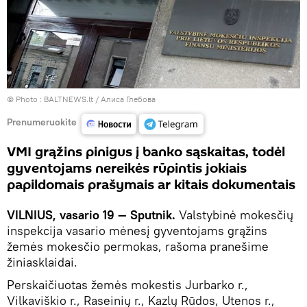
© Photo :
BALTNEWS.lt / Алиса Глебова
Prenumeruokite
VMI grąžins pinigus į banko sąskaitas, todėl
gyventojams nereikės rūpintis jokiais
papildomais prašymais ar kitais dokumentais
VILNIUS, vasario 19 — Sputnik.
Valstybinė mokesčių
inspekcija vasario mėnesį gyventojams grąžins
žemės mokesčio permokas, rašoma pranešime
žiniasklaidai.
Perskaičiuotas žemės mokestis Jurbarko r.,
Vilkaviškio r., Raseinių r., Kazlų Rūdos, Utenos r.,