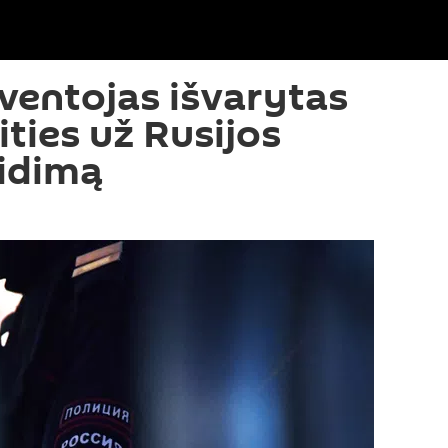
ventojas išvarytas
ities už Rusijos
eidimą