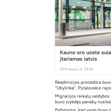
Kauno oro uoste sula
įtariamas latvis
2019 Sausio 9, 09:40
Readmisijos procedūra buvo
"Ubylinka", Pytalovskio rajo
Migracijos reikalų valdybos
buvo įvykdęs panašų nusika
Pažymima, kad vyras buvo į