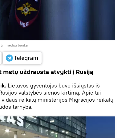
iti į medijų banką
t metų uždrausta atvykti į Rusiją
ik.
Lietuvos gyventojas buvo išsiųstas iš
Rusijos valstybės sienos kirtimą. Apie tai
vidaus reikalų ministerijos Migracijos reikalų
udos tarnyba.