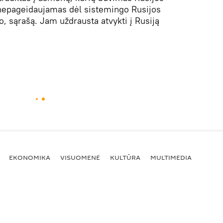
a nepageidaujamas dėl sistemingo Rusijos
, sąrašą. Jam uždrausta atvykti į Rusiją
.
EKONOMIKA
VISUOMENĖ
KULTŪRA
MULTIMEDIA