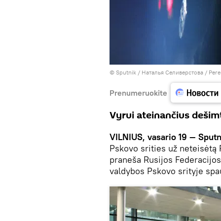
© Sputnik / Наталья Селиверстова
/
Pere
Prenumeruokite
Vyrui ateinančius dešim
VILNIUS, vasario 19 — Sputn
Pskovo srities už neteisėtą 
praneša Rusijos Federacijos 
valdybos Pskovo srityje spa