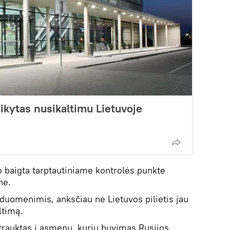
ikytas nusikaltimu Lietuvoje
 baigta tarptautiniame kontrolės punkte
ne.
 duomenimis, anksčiau ne Lietuvos pilietis jau
ltimą.
trauktas į asmenų, kurių buvimas Rusijos