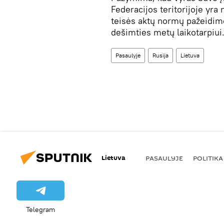
Federacijos teritorijoje yr
teisės aktų normų pažeidimo
dešimties metų laikotarpiui
Pasaulyje
Rusija
Lietuva
Lietuva
PASAULYJE
POLITIKA
Telegram