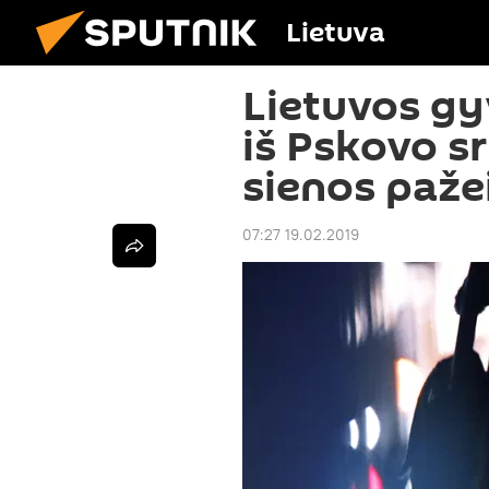
Lietuva
Lietuvos gy
iš Pskovo sr
sienos paž
07:27 19.02.2019