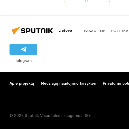
Lietuva
PASAULYJE
POLITIKA
Telegram
Apie projektą
Medžiagų naudojimo taisyklės
Privatumo poli
© 2026 Sputnik Visos teisės saugomos. 18+