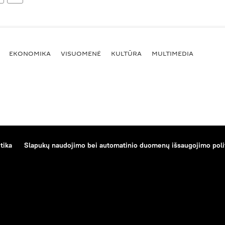
EKONOMIKA
VISUOMENĖ
KULTŪRA
MULTIMEDIA
tika
Slapukų naudojimo bei automatinio duomenų išsaugojimo poli