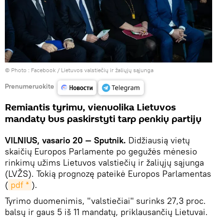
© Photo :
Facebook / Lietuvos valstiečių ir žaliųjų sąjunga
Prenumeruokite
Remiantis tyrimu, vienuolika Lietuvos
mandatų bus paskirstyti tarp penkių partijų
VILNIUS, vasario 20 — Sputnik.
Didžiausią vietų
skaičių Europos Parlamente po gegužės mėnesio
rinkimų užims Lietuvos valstiečių ir žaliųjų sąjunga
(LVŽS). Tokią prognozę pateikė Europos Parlamentas
(
pdf *
).
Tyrimo duomenimis, "valstiečiai" surinks 27,3 proc.
balsų ir gaus 5 iš 11 mandatų, priklausančių Lietuvai.