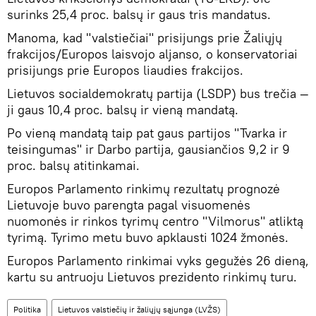
surinks 25,4 proc. balsų ir gaus tris mandatus.
Manoma, kad "valstiečiai" prisijungs prie Žaliųjų
frakcijos/Europos laisvojo aljanso, o konservatoriai
prisijungs prie Europos liaudies frakcijos.
Lietuvos socialdemokratų partija (LSDP) bus trečia —
ji gaus 10,4 proc. balsų ir vieną mandatą.
Po vieną mandatą taip pat gaus partijos "Tvarka ir
teisingumas" ir Darbo partija, gausiančios 9,2 ir 9
proc. balsų atitinkamai.
Europos Parlamento rinkimų rezultatų prognozė
Lietuvoje buvo parengta pagal visuomenės
nuomonės ir rinkos tyrimų centro "Vilmorus" atliktą
tyrimą. Tyrimo metu buvo apklausti 1024 žmonės.
Europos Parlamento rinkimai vyks gegužės 26 dieną,
kartu su antruoju Lietuvos prezidento rinkimų turu.
Politika
Lietuvos valstiečių ir žaliųjų sąjunga (LVŽS)