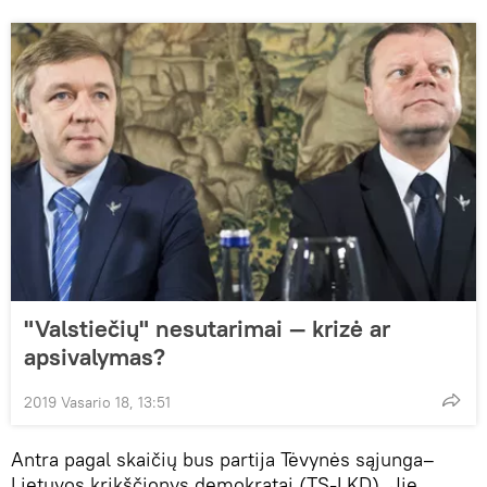
"Valstiečių" nesutarimai — krizė ar
apsivalymas?
2019 Vasario 18, 13:51
Antra pagal skaičių bus partija Tėvynės sąjunga–
Lietuvos krikščionys demokratai (TS-LKD). Jie