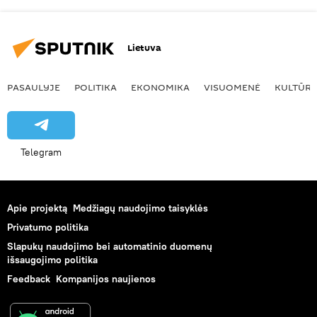
Lietuva
PASAULYJE
POLITIKA
EKONOMIKA
VISUOMENĖ
KULTŪR
Telegram
Apie projektą
Medžiagų naudojimo taisyklės
Privatumo politika
Slapukų naudojimo bei automatinio duomenų
išsaugojimo politika
Feedback
Kompanijos naujienos