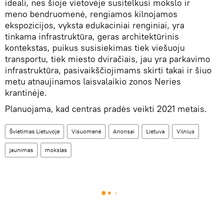
ideali, nes šioje vietovėje susitelkusi mokslo ir
meno bendruomenė, rengiamos kilnojamos
ekspozicijos, vyksta edukaciniai renginiai, yra
tinkama infrastruktūra, geras architektūrinis
kontekstas, puikus susisiekimas tiek viešuoju
transportu, tiek miesto dviračiais, jau yra parkavimo
infrastruktūra, pasivaikščiojimams skirti takai ir šiuo
metu atnaujinamos laisvalaikio zonos Neries
krantinėje.
Planuojama, kad centras pradės veikti 2021 metais.
Švietimas Lietuvoje
Visuomenė
Anonsai
Lietuva
Vilnius
jaunimas
mokslas