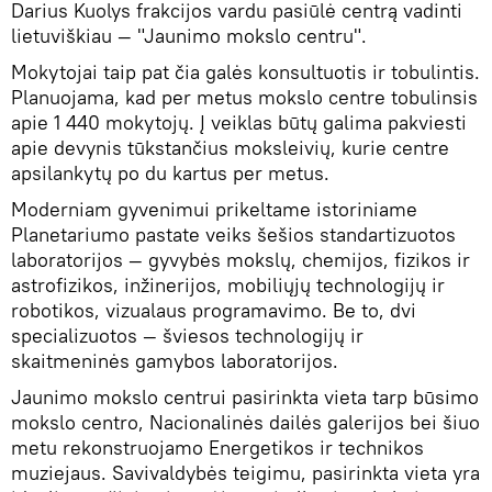
Darius Kuolys frakcijos vardu pasiūlė centrą vadinti
lietuviškiau — "Jaunimo mokslo centru".
Mokytojai taip pat čia galės konsultuotis ir tobulintis.
Planuojama, kad per metus mokslo centre tobulinsis
apie 1 440 mokytojų. Į veiklas būtų galima pakviesti
apie devynis tūkstančius moksleivių, kurie centre
apsilankytų po du kartus per metus.
Moderniam gyvenimui prikeltame istoriniame
Planetariumo pastate veiks šešios standartizuotos
laboratorijos — gyvybės mokslų, chemijos, fizikos ir
astrofizikos, inžinerijos, mobiliųjų technologijų ir
robotikos, vizualaus programavimo. Be to, dvi
specializuotos — šviesos technologijų ir
skaitmeninės gamybos laboratorijos.
Jaunimo mokslo centrui pasirinkta vieta tarp būsimo
mokslo centro, Nacionalinės dailės galerijos bei šiuo
metu rekonstruojamo Energetikos ir technikos
muziejaus. Savivaldybės teigimu, pasirinkta vieta yra