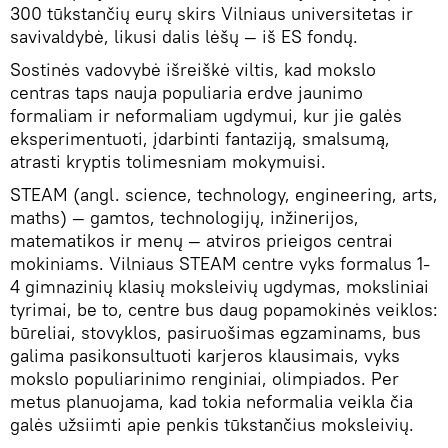
300 tūkstančių eurų skirs Vilniaus universitetas ir
savivaldybė, likusi dalis lėšų — iš ES fondų.
Sostinės vadovybė išreiškė viltis, kad mokslo
centras taps nauja populiaria erdve jaunimo
formaliam ir neformaliam ugdymui, kur jie galės
eksperimentuoti, įdarbinti fantaziją, smalsumą,
atrasti kryptis tolimesniam mokymuisi.
STEAM (angl. science, technology, engineering, arts,
maths) — gamtos, technologijų, inžinerijos,
matematikos ir menų — atviros prieigos centrai
mokiniams. Vilniaus STEAM centre vyks formalus 1-
4 gimnazinių klasių moksleivių ugdymas, moksliniai
tyrimai, be to, centre bus daug popamokinės veiklos:
būreliai, stovyklos, pasiruošimas egzaminams, bus
galima pasikonsultuoti karjeros klausimais, vyks
mokslo populiarinimo renginiai, olimpiados. Per
metus planuojama, kad tokia neformalia veikla čia
galės užsiimti apie penkis tūkstančius moksleivių.