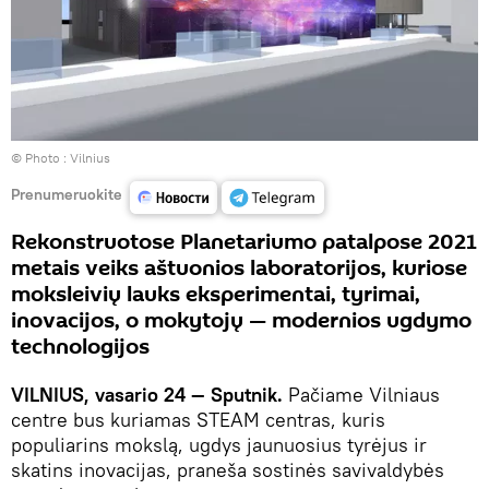
© Photo :
Vilnius
Prenumeruokite
Rekonstruotose Planetariumo patalpose 2021
metais veiks aštuonios laboratorijos, kuriose
moksleivių lauks eksperimentai, tyrimai,
inovacijos, o mokytojų — modernios ugdymo
technologijos
VILNIUS, vasario 24 — Sputnik.
Pačiame Vilniaus
centre bus kuriamas STEAM centras, kuris
populiarins mokslą, ugdys jaunuosius tyrėjus ir
skatins inovacijas, praneša sostinės savivaldybės