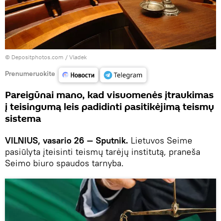
© Depositphotos.com /
Vladek
Prenumeruokite
Pareigūnai mano, kad visuomenės įtraukimas
į teisingumą leis padidinti pasitikėjimą teismų
sistema
VILNIUS, vasario 26 — Sputnik.
Lietuvos Seime
pasiūlyta įteisinti teismų tarėjų institutą, praneša
Seimo biuro spaudos tarnyba.