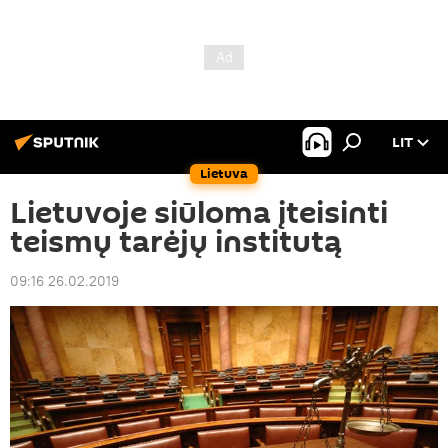
LIT
Lietuva
Lietuvoje siūloma įteisinti
teismų tarėjų institutą
09:16 26.02.2019