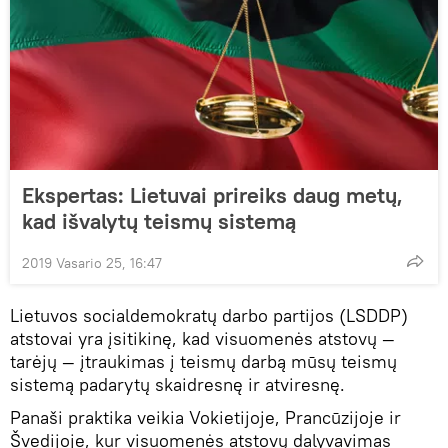
Ekspertas: Lietuvai prireiks daug metų,
kad išvalytų teismų sistemą
2019 Vasario 25, 16:47
Lietuvos socialdemokratų darbo partijos (LSDDP)
atstovai yra įsitikinę, kad visuomenės atstovų —
tarėjų — įtraukimas į teismų darbą mūsų teismų
sistemą padarytų skaidresnę ir atviresnę.
Panaši praktika veikia Vokietijoje, Prancūzijoje ir
Švedijoje, kur visuomenės atstovų dalyvavimas