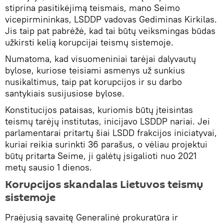
stiprina pasitikėjimą teismais, mano Seimo
vicepirmininkas, LSDDP vadovas Gediminas Kirkilas.
Jis taip pat pabrėžė, kad tai būtų veiksmingas būdas
užkirsti kelią korupcijai teismų sistemoje.
Numatoma, kad visuomeniniai tarėjai dalyvautų
bylose, kuriose teisiami asmenys už sunkius
nusikaltimus, taip pat korupcijos ir su darbo
santykiais susijusiose bylose.
Konstitucijos pataisas, kuriomis būtų įteisintas
teismų tarėjų institutas, inicijavo LSDDP nariai. Jei
parlamentarai pritartų šiai LSDD frakcijos iniciatyvai,
kuriai reikia surinkti 36 parašus, o vėliau projektui
būtų pritarta Seime, ji galėtų įsigalioti nuo 2021
metų sausio 1 dienos.
Korupcijos skandalas Lietuvos teismų
sistemoje
Praėjusią savaitę Generalinė prokuratūra ir