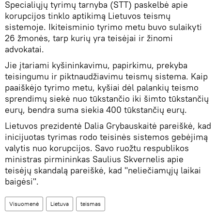
Specialiųjų tyrimų tarnyba (STT) paskelbė apie
korupcijos tinklo aptikimą Lietuvos teismų
sistemoje. Ikiteisminio tyrimo metu buvo sulaikyti
26 žmonės, tarp kurių yra teisėjai ir žinomi
advokatai.
Jie įtariami kyšininkavimu, papirkimu, prekyba
teisingumu ir piktnaudžiavimu teismų sistema. Kaip
paaiškėjo tyrimo metu, kyšiai dėl palankių teismo
sprendimų siekė nuo tūkstančio iki šimto tūkstančių
eurų, bendra suma siekia 400 tūkstančių eurų.
Lietuvos prezidentė Dalia Grybauskaitė pareiškė, kad
inicijuotas tyrimas rodo teisinės sistemos gebėjimą
valytis nuo korupcijos. Savo ruožtu respublikos
ministras pirmininkas Saulius Skvernelis apie
teisėjų skandalą pareiškė, kad "neliečiamųjų laikai
baigėsi".
Visuomenė
Lietuva
teismas