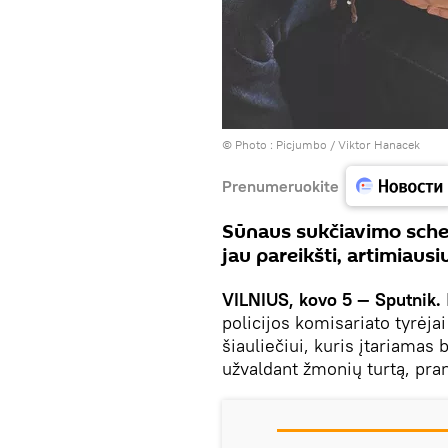
© Photo :
Рicjumbo / Viktor Hanacek
Prenumeruokite
Sūnaus sukčiavimo schem
jau pareikšti, artimiausi
VILNIUS, kovo 5 — Sputnik.
policijos komisariato tyrėja
šiauliečiui, kuris įtariamas
užvaldant žmonių turtą, pran