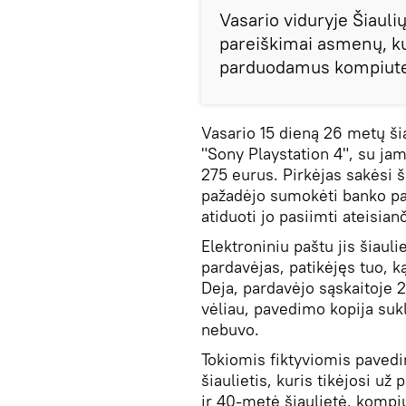
Vasario viduryje Šiauli
pareiškimai asmenų, kur
parduodamus kompiute
Vasario 15 dieną 26 metų ši
"Sony Playstation 4", su ja
275 eurus. Pirkėjas sakėsi 
pažadėjo sumokėti banko pa
atiduoti jo pasiimti ateisian
Elektroniniu paštu jis šiaul
pardavėjas, patikėjęs tuo, k
Deja, pardavėjo sąskaitoje 2
vėliau, pavedimo kopija sukl
nebuvo.
Tokiomis fiktyviomis paved
šiaulietis, kuris tikėjosi u
ir 40-metė šiaulietė, kompi