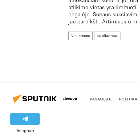
atliekančiam sūnui ir jo "d
atlikimo vietas yra limituoti
negalėjo. Sūnaus sukčiavim
jau pareikšti. Artimiausiu me
Visuomenė
sukčiavimas
Lietuva
PASAULYJE
POLITIKA
Telegram