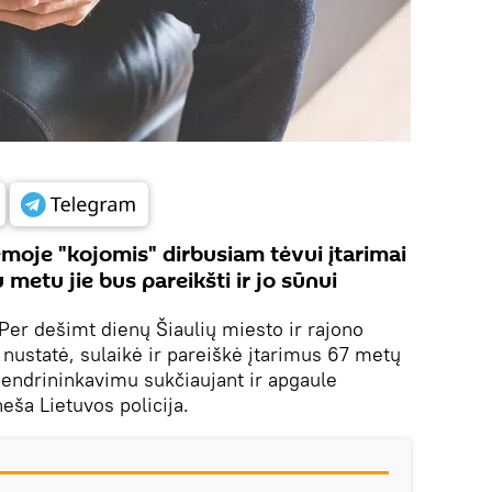
oje "kojomis" dirbusiam tėvui įtarimai
u metu jie bus pareikšti ir jo sūnui
Per dešimt dienų Šiaulių miesto ir rajono
i nustatė, sulaikė ir pareiškė įtarimus 67 metų
 bendrininkavimu sukčiaujant ir apgaule
eša Lietuvos policija.