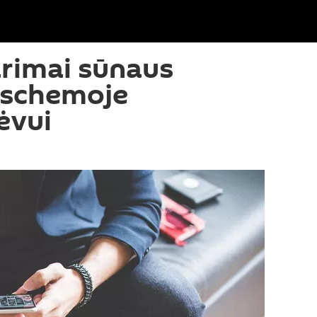
tarimai sūnaus
 schemoje
ėvui