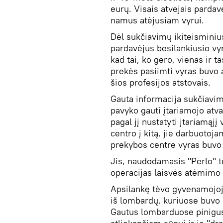
eurų. Visais atvejais pardav
namus atėjusiam vyrui.
Dėl sukčiavimų ikiteisminiu
pardavėjus besilankiusio vyr
kad tai, ko gero, vienas ir 
prekės pasiimti vyras buvo a
šios profesijos atstovais.
Gauta informacija sukčiavimo
pavyko gauti įtariamojo atva
pagal jį nustatyti įtariamąj
centro į kitą, jie darbuotoj
prekybos centre vyras buvo a
Jis, naudodamasis "Perlo" 
operacijas laisvės atėmimo
Apsilankę tėvo gyvenamojoje 
iš lombardų, kuriuose buvo u
Gautus lombarduose pinigus