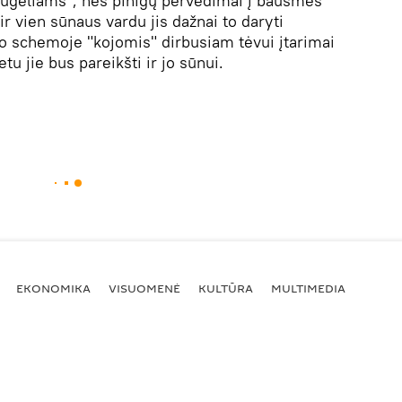
raugeliams", nes pinigų pervedimai į bausmės
 ir vien sūnaus vardu jis dažnai to daryti
o schemoje "kojomis" dirbusiam tėvui įtarimai
tu jie bus pareikšti ir jo sūnui.
EKONOMIKA
VISUOMENĖ
KULTŪRA
MULTIMEDIA