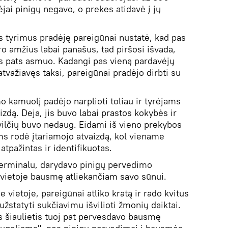
ėjai pinigų negavo, o prekes atidavė į jų
s tyrimus pradėję pareigūnai nustatė, kad pas
o amžius labai panašus, tad piršosi išvada,
tas pats asmuo. Kadangi pas vieną pardavėjų
tvažiavęs taksi, pareigūnai pradėjo dirbti su
 kamuolį padėjo narplioti toliau ir tyrėjams
izdą. Deja, jis buvo labai prastos kokybės ir
į vilčių buvo nedaug. Eidami iš vieno prekybos
ams rodė įtariamojo atvaizdą, kol viename
tpažintas ir identifikuotas.
terminalu, darydavo pinigų pervedimo
 vietoje bausmę atliekančiam savo sūnui.
vietoje, pareigūnai atliko kratą ir rado kvitus
žstatyti sukčiavimu išvilioti žmonių daiktai.
 šiaulietis tuoj pat pervesdavo bausmę