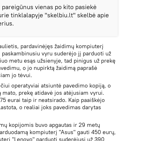
ų pareigūnus vienas po kito pasiekė
ie tinklalapyje "skelbiu.lt" skelbė apie
rius.
aulietis, pardavinėjęs žaidimų kompiuterį
m paskambinusiu vyru suderėjo jį parduoti už
šiuo metu esąs užsienyje, tad pinigus už prekę
vedimu, o jo nupirktą žaidimą paprašė
čiam jo tėvui.
iečiui operatyviai atsiuntė pavedimo kopiją, o
ą mato, prekę atidavė jos atėjusiam vyrui.
75 eurai taip ir neatsirado. Kaip paaiškėjo
astota, o realiai joks pavedimas darytas
imų kopijomis buvo apgautas ir 29 metų
ž parduodamą kompiuterį "Asus" gauti 450 eurų,
uterį "Lenovo" parduoti suderėjusi už 390