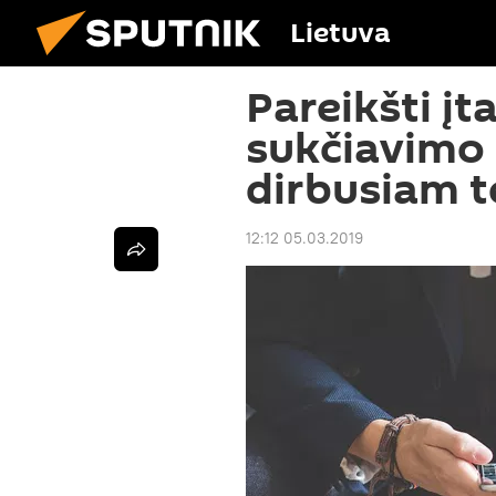
Lietuva
Pareikšti į
sukčiavimo
dirbusiam t
12:12 05.03.2019