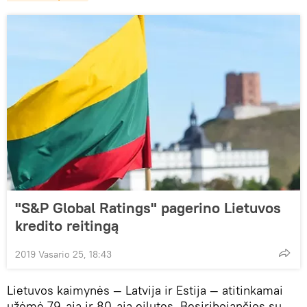
"S&P Global Ratings" pagerino Lietuvos
kredito reitingą
2019 Vasario 25, 18:43
Lietuvos kaimynės — Latvija ir Estija — atitinkamai
užėmė 79-ąją ir 80-ąją eilutes. Besiribojančios su