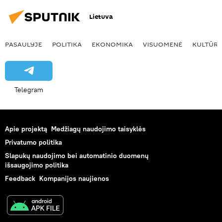
Lietuva
PASAULYJE
POLITIKA
EKONOMIKA
VISUOMENĖ
KULTŪR
Telegram
Apie projektą
Medžiagų naudojimo taisyklės
Privatumo politika
Slapukų naudojimo bei automatinio duomenų
išsaugojimo politika
Feedback
Kompanijos naujienos