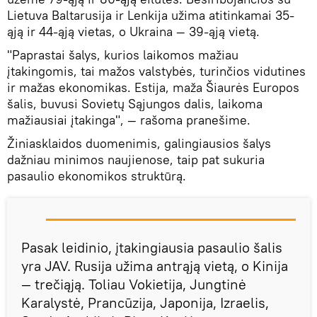
Lietuva Baltarusija ir Lenkija užima atitinkamai 35-
ąją ir 44-ąją vietas, o Ukraina — 39-ąją vietą.
"Paprastai šalys, kurios laikomos mažiau
įtakingomis, tai mažos valstybės, turinčios vidutines
ir mažas ekonomikas. Estija, maža Šiaurės Europos
šalis, buvusi Sovietų Sąjungos dalis, laikoma
mažiausiai įtakinga", — rašoma pranešime.
Žiniasklaidos duomenimis, galingiausios šalys
dažniau minimos naujienose, taip pat sukuria
pasaulio ekonomikos struktūrą.
Pasak leidinio, įtakingiausia pasaulio šalis
yra JAV. Rusija užima antrąją vietą, o Kinija
— trečiąją. Toliau Vokietija, Jungtinė
Karalystė, Prancūzija, Japonija, Izraelis,