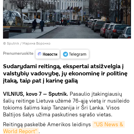
© Sputnik / Марина Воронко
Prenumeruokite
Sudarydami reitingą, ekspertai atsižvelgia į
valstybių vadovybę, jų ekonominę ir politinę
įtaką, taip pat į karinę galią
VILNIUS, kovo 7 — Sputnik.
Pasaulio įtakingiausių
šalių reitinge Lietuva užėmė 76-ąją vietą ir nusileido
tokioms šalims kaip Tanzanija ir Šri Lanka. Visos
Baltijos šalys užima paskutines sąrašo vietas.
Reitingą paskelbė Amerikos leidinys
"US News & 
World Report"
.