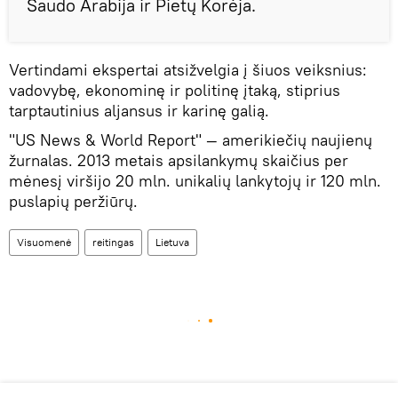
Saudo Arabija ir Pietų Korėja.
Vertindami ekspertai atsižvelgia į šiuos veiksnius:
vadovybę, ekonominę ir politinę įtaką, stiprius
tarptautinius aljansus ir karinę galią.
"US News & World Report" — amerikiečių naujienų
žurnalas. 2013 metais apsilankymų skaičius per
mėnesį viršijo 20 mln. unikalių lankytojų ir 120 mln.
puslapių peržiūrų.
Visuomenė
reitingas
Lietuva