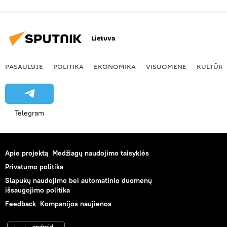
Lietuva
PASAULYJE
POLITIKA
EKONOMIKA
VISUOMENĖ
KULTŪR
Telegram
Apie projektą
Medžiagų naudojimo taisyklės
Privatumo politika
Slapukų naudojimo bei automatinio duomenų
išsaugojimo politika
Feedback
Kompanijos naujienos