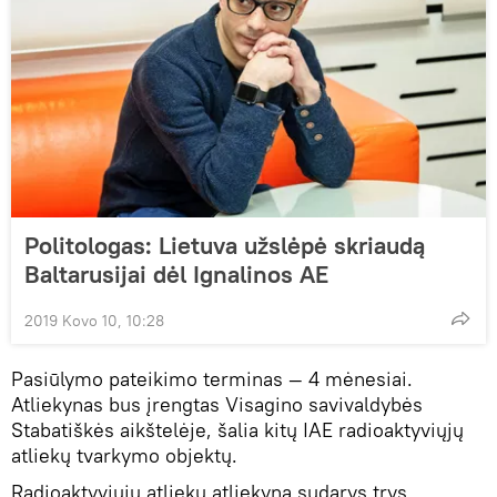
Politologas: Lietuva užslėpė skriaudą
Baltarusijai dėl Ignalinos AE
2019 Kovo 10, 10:28
Pasiūlymo pateikimo terminas — 4 mėnesiai.
Atliekynas bus įrengtas Visagino savivaldybės
Stabatiškės aikštelėje, šalia kitų IAE radioaktyviųjų
atliekų tvarkymo objektų.
Radioaktyviųjų atliekų atliekyną sudarys trys