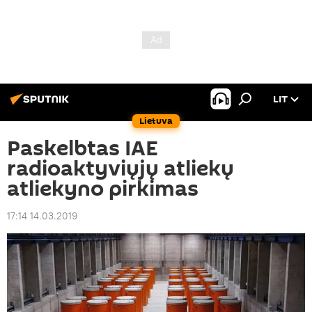
LIT
Lietuva
Paskelbtas IAE
radioaktyviųjų atliekų
atliekyno pirkimas
17:14 14.03.2019