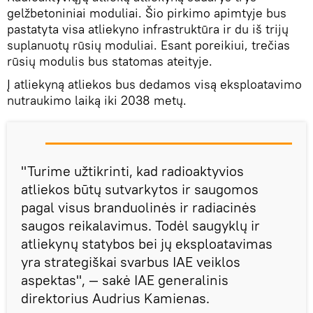
gelžbetoniniai moduliai. Šio pirkimo apimtyje bus
pastatyta visa atliekyno infrastruktūra ir du iš trijų
suplanuotų rūsių moduliai. Esant poreikiui, trečias
rūsių modulis bus statomas ateityje.
Į atliekyną atliekos bus dedamos visą eksploatavimo
nutraukimo laiką iki 2038 metų.
"Turime užtikrinti, kad radioaktyvios
atliekos būtų sutvarkytos ir saugomos
pagal visus branduolinės ir radiacinės
saugos reikalavimus. Todėl saugyklų ir
atliekynų statybos bei jų eksploatavimas
yra strategiškai svarbus IAE veiklos
aspektas", — sakė IAE generalinis
direktorius Audrius Kamienas.