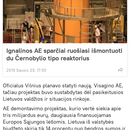
Ignalinos AE sparčiai ruošiasi išmontuoti
du Černobylio tipo reaktorius
2019 Sausio 23, 17:50
Oficialus Vilnius planavo statyti naują, Visagino AE,
tačiau projektas buvo sustabdytas dėl pasikeitusios
Lietuvos valdžios ir situacijos rinkoje.
AE demontavimo projektas, kurio vertė siekia apie
tris milijardus eurų, daugiausia finansuojamas
Europos Sąjungos lėšomis. Lietuva iš valstybės
biudžeto skiria tik 14 procentų nuo bendros sumos ir