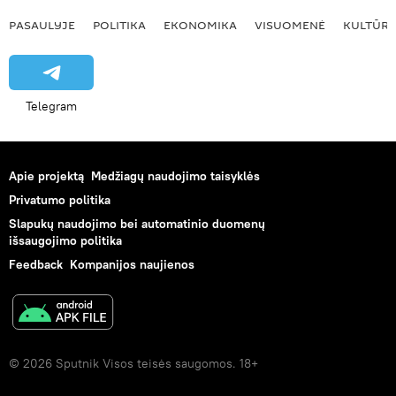
PASAULYJE
POLITIKA
EKONOMIKA
VISUOMENĖ
KULTŪR
Telegram
Apie projektą
Medžiagų naudojimo taisyklės
Privatumo politika
Slapukų naudojimo bei automatinio duomenų
išsaugojimo politika
Feedback
Kompanijos naujienos
© 2026 Sputnik Visos teisės saugomos. 18+