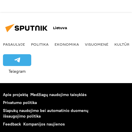
Lietuva
PASAULYJE
POLITIKA
EKONOMIKA
VISUOMENĖ
KULTŪR
Telegram
Apie projektą
Medžiagų naudojimo taisyklės
Privatumo politika
Slapukų naudojimo bei automatinio duomenų
išsaugojimo politika
Feedback
Kompanijos naujienos