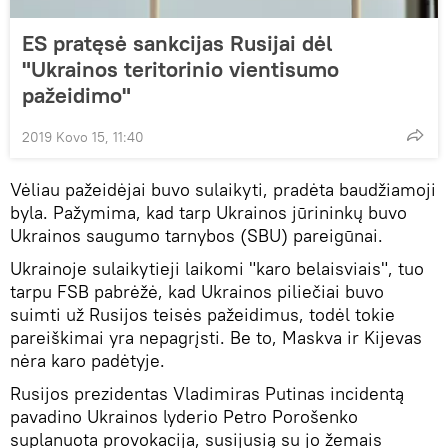
ES pratęsė sankcijas Rusijai dėl
"Ukrainos teritorinio vientisumo
pažeidimo"
2019 Kovo 15, 11:40
Vėliau pažeidėjai buvo sulaikyti, pradėta baudžiamoji
byla. Pažymima, kad tarp Ukrainos jūrininkų buvo
Ukrainos saugumo tarnybos (SBU) pareigūnai.
Ukrainoje sulaikytieji laikomi "karo belaisviais", tuo
tarpu FSB pabrėžė, kad Ukrainos piliečiai buvo
suimti už Rusijos teisės pažeidimus, todėl tokie
pareiškimai yra nepagrįsti. Be to, Maskva ir Kijevas
nėra karo padėtyje.
Rusijos prezidentas Vladimiras Putinas incidentą
pavadino Ukrainos lyderio Petro Porošenko
suplanuota provokacija, susijusią su jo žemais