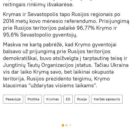
reitingais rinkimų išvakarėse.
Krymas ir Sevastopolis tapo Rusijos regionais po
2014 metų kovo mėnesio referendumo. Prisijungimą
prie Rusijos teritorijos palaikė 96,77% Krymo ir
95,6% Sevastopolio gyventojų.
Maskva ne kartą pabrėžė, kad Krymo gyventojai
balsavo už prijungimą prie Rusijos teritorijos
demokratiškai, buvo atsižvelgta į tarptautinę teisę ir
Jungtinių Tautų Organizacijos įstatus. Tačiau Ukraina
vis dar laiko Krymą savo, bet laikinai okupuota
teritorija. Rusijos prezidento teigimu, Krymo
klausimas "uždarytas visiems laikams".
Pasaulyje
Politika
Krymas
ES
Rusija
Kerčės sąsiauris