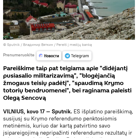
© Sputnik / Владимир Вяткин
/
Pereiti į medijų banką
Prenumeruokite
Pareiškime taip pat teigiama apie "didėjantį
pusiasalio militarizavimą", "blogėjančią
žmogaus teisių padėtį", "spaudimą Krymo
totorių bendruomenei", bei raginama paleisti
Olegą Sencovą
VILNIUS, kovo 17 — Sputnik.
ES išplatino pareiškimą,
susijusį su Krymo referendumo penktosiomis
metinėmis, kuriuo dar kartą patvirtino savo
įsipareigojimą nepripažinti referendumo rezultatų ir