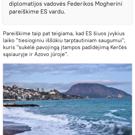
diplomatijos vadovės Federikos Mogherini
pareiškime ES vardu.
Pareiškime taip pat teigiama, kad ES šiuos įvykius
laiko "tiesioginiu iššūkiu tarptautiniam saugumui",
kuris "sukėlė pavojingą įtampos padidėjimą Kerčės
sąsiauryje ir Azovo jūroje".