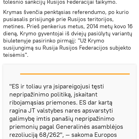
tolesnio sankcijų Rusijos Federacijai taikymo.
Krymas švenčia penktąsias referendumo, po kurio
pusiasalis prisijungė prie Rusijos teritorijos,
metines. Prieš penkerius metus, 2014 metų kovo 16
dieną, Krymo gyventojai iš dviejų pasiūlytų variantų
biuletenyje pasirinko pirmąjį: "Už Krymo
susijungimą su Rusija Rusijos Federacijos subjekto
teisėmis".
"ES ir toliau yra įsipareigojusi tęsti
nepripažinimo politiką, įskaitant
ribojamąsias priemones. ES dar kartą
ragina JT valstybes nares apsvarstyti
galimybę imtis panašių nepripažinimo
priemonių pagal Generalinės asamblėjos
rezoliuciją 68/262", — sakoma Europos