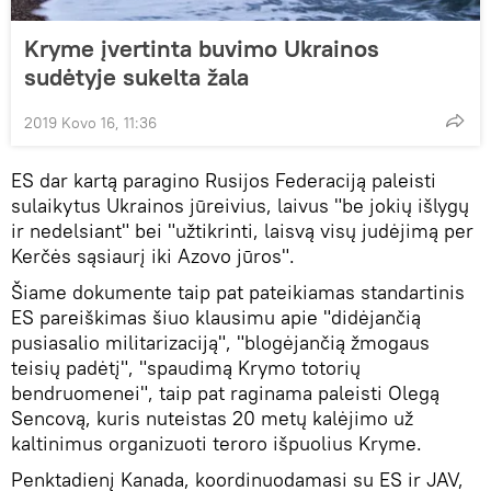
Kryme įvertinta buvimo Ukrainos
sudėtyje sukelta žala
2019 Kovo 16, 11:36
ES dar kartą paragino Rusijos Federaciją paleisti
sulaikytus Ukrainos jūreivius, laivus "be jokių išlygų
ir nedelsiant" bei "užtikrinti, laisvą visų judėjimą per
Kerčės sąsiaurį iki Azovo jūros".
Šiame dokumente taip pat pateikiamas standartinis
ES pareiškimas šiuo klausimu apie "didėjančią
pusiasalio militarizaciją", "blogėjančią žmogaus
teisių padėtį", "spaudimą Krymo totorių
bendruomenei", taip pat raginama paleisti Olegą
Sencovą, kuris nuteistas 20 metų kalėjimo už
kaltinimus organizuoti teroro išpuolius Kryme.
Penktadienį Kanada, koordinuodamasi su ES ir JAV,